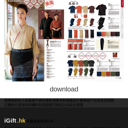
download
服務條款
私人政策
客戶
網站導航
博客
布料總匯
設計選擇
客戶包括
常見問題
訂購指引
常用布料
輔料包裝
圖樣印制
設計站
設計選擇
iGift
.hk
軒龍實業有限公司