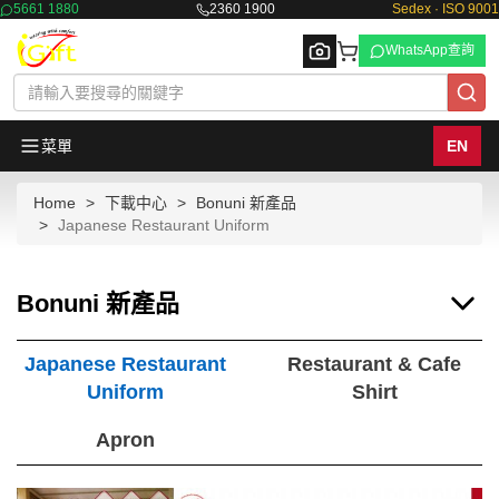
5661 1880
2360 1900
Sedex · ISO 9001
WhatsApp查詢
菜單
EN
Home
下載中心
Bonuni 新產品
Browse
Japanese Restaurant Uniform
Bonuni 新產品
Japanese Restaurant
Restaurant & Cafe
Uniform
Shirt
Apron