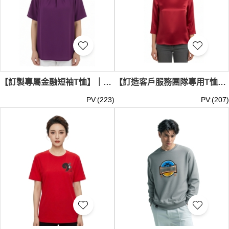
【訂製專屬金融短袖T恤】｜深紫色雪紡垂墜上衣｜領口打褶圓領｜中央證券登記有限公司｜T恤上衣公司 T1216
【訂造客戶服務團隊專用T恤上衣】｜棗紅色平滑光澤垂墜布料｜圓口領型七分袖長｜HSBC Customer Service Department ｜銀行T恤專門店 T1215
PV:(223)
PV:(207)