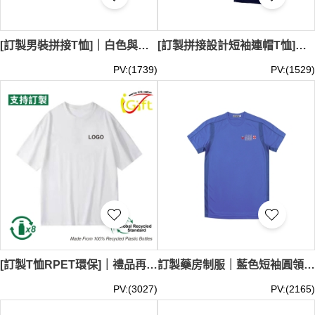
[訂製男裝拼接T恤]｜白色與綠色拼接設計｜後幅綠色為主｜印花logo｜香港紅十字會｜急救人員工作服｜T1177
[訂製拼接設計短袖連帽T恤]｜深藍色與淺灰色拼接設計｜帶有白色抽繩｜繡花logo｜餐廳員工T恤｜不規則拚接｜ITSU｜T1168
PV:(1739)
PV:(1529)
[訂製T恤RPET環保]｜禮品再生企業｜訂製運動速乾員工制服｜團隊工作服 T1148
訂製藥房制服｜藍色短袖圓領T恤｜75D網眼布｜T1125
PV:(3027)
PV:(2165)