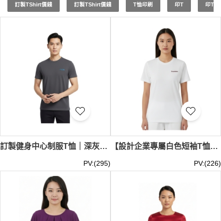
訂製TShirt價錢
訂製TShirt價錢
T恤印刷
印T
印T Sh
訂製健身中心制服T恤｜深灰色圓領快乾T恤｜左胸可印Logo｜T1218
【設計企業專屬白色短袖T恤】｜潔白平紋面料｜基礎貼合圓領與俐落短袖｜中央證券登記有限公司｜短袖T恤批發 T1217
PV:(295)
PV:(226)