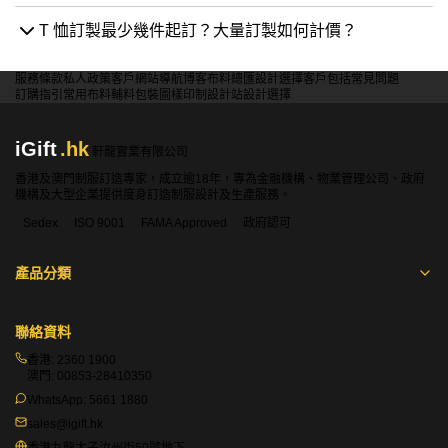
問：iGift 的 T 恤訂製適合哪些類型的企業或團體？
T 恤訂製最少幾件起訂？大量訂製如何計價？
答：iGift 的 T 恤訂製服務極具彈性，適合各類型的客戶。
我們服務的對象涵蓋大型企業（如 A.S. Watson Group、
服務條款
私人政策
客戶
網站導航
博客
布料總匯
設計選擇
客戶包括
常見問題
Siemens）的員工制服及活動服、政府及公營機構（我們是
訂購指引
常用布料
輔料包裝
圖樣印制
設計站
設計選擇
香港政府及醫管局的註冊供應商）、學校與大專院校的班衫
和 Soc Tee、以及非牟利組織（如紅十字會、YMCA）的活
iGift
.hk
軒龍實業有限公司
動 T 恤。 同時，我們也歡迎個人或小型團體的訂單，提供
香港及澳門制服訂造專家，成立逾18年，專為金融機構、物業管理公司、政府
一件起訂的服務，無論是個人化禮品或小組活動服，我們都
機構及大型企業提供度身訂造制服設計及生產服務。
能提供專業的一站式解決方案。
Sedex
ISO 9001
FAMA Approved
政府認可
問：T 恤訂製最少幾件起訂？大量訂製如何計價？
產品分類
答：iGift 提供極高彈性的訂購方案，最少1件即可起訂，特
別適合個人化禮品或小量測試的客戶。 至於計價方式，主
聯絡資料
要原則是「數量越多，單價越平」。 大量訂製的總價會基
香港:
2360 1900
於多個因素計算，包括：所選的 T 恤底衫成本、印刷工藝
澳門:
00853-28410350
（絲印版費可攤分，令大貨單價降低）、圖案的顏色數量與
WhatsApp:
5661 1880
印刷面積大小。 我們會提供清晰透明的報價單，絕無隱藏
sales@igift.hk
費用，歡迎您隨時向我們的專業團隊查詢，以獲取最精準的