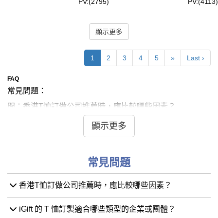
PV:(2795)
PV:(4113)
顯示更多
1
2
3
4
5
»
Last ›
FAQ
常見問題：
問：香港T恤訂做公司推薦時，應比較哪些因素？
答：選擇 T 恤訂做公司時，建議您從五大因素綜合評估：品
顯示更多
質、價格、貨期、服務和經驗。 品質方面需留意布料選
擇、印刷工藝的細緻度與耐用性。價格則需透明，避免隱藏
收費，並了解大量訂購的優惠。 穩定的交貨期對活動至關
常見問題
重要，最好選擇有自家工廠的公司以確保監管和彈性。 專
業的客服應能提供合適的布料及工藝建議，並協助處理設計
香港T恤訂做公司推薦時，應比較哪些因素？
稿。 最後，查看公司的真實案例而非僅看電腦效果圖，能
更準確判斷其經驗與實力。
iGift 的 T 恤訂製適合哪些類型的企業或團體？