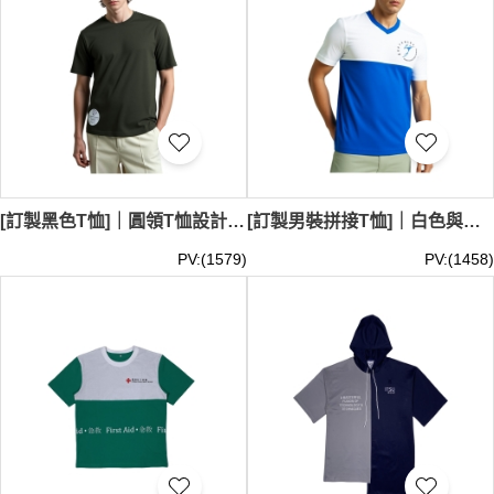
[訂製黑色T恤]｜圓領T恤設計｜印花logo｜澳大利亞零售行業｜T1203
[訂製男裝拼接T恤]｜白色與藍色拼接設計｜印花logo｜藍色V領T恤｜澳門青少年網球學校｜工作人員制服｜學生運動衫｜T1202
PV:(1579)
PV:(1458)