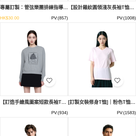
專屬訂製：管弦樂團排練指導員紅色圓領 T 恤 (T1209)
【設計羅紋圓領淺灰長袖T恤】｜領內字母壓條｜中心圓形膠印｜彈性縮口袖型｜標準直筒剪裁｜長袖T恤供應商 T1208
HK$30.00
PV:(857)
PV:(1008)
【訂造手繪風圖案短款長袖T恤】｜背面人物素描｜英文手寫字樣｜低調淺灰底色｜寬鬆版型｜長袖T恤批發 T1207
[訂製女裝修身T恤]｜粉色T恤｜繡花logo｜V領T恤｜純色T恤｜日常通勤、週末出遊、朋友聚會｜T1204
PV:(934)
PV:(1583)