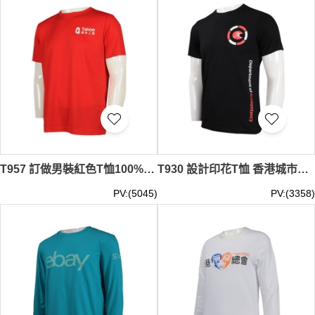
T957 訂做男裝紅色T恤100%滌 人壽保險公司 T恤供應商 MDRT 百万圓桌會議 紅色 不激凸T恤 防激凸T恤
T930 設計印花T恤 香港城市大學 T恤生產商 黑色
PV:(5045)
PV:(3358)