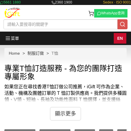
5661 1880
2360 1900
Sedex · ISO 9001
WhatsApp查詢
菜單
EN
Home
制服訂做
T恤
專業T恤訂造服務 - 為您的團隊打造
專屬形象
如果您正在尋找香港T恤訂做公司推薦，iGift 可作為企業、
活動、機構及團體訂單的 T 恤訂製供應商。我們提供多種圓
領、V領、短袖、長袖及功能性面料 T 恤選擇，並支援絲
印、刺繡、熱轉印及印 Logo 方案，可按預算、用途、數量
與交期提供建議。T恤最少訂購量 - MOQ: 1件起 ； 價格：
顯示更多
HKD20 / 起, 視乎數量而定。貨期約需7-14天。