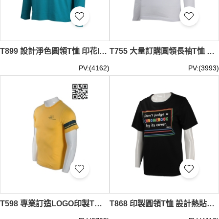
T899 設計淨色圓領T恤 印花logoT恤 澳洲 T恤生產商 藍色 薄長t恤 網購 物流人員
T755 大量訂購圓領長袖T恤 DIY訂做長袖T恤 自製logo款長袖T恤 香港文化學術學會機構 長袖T恤供應 白色
PV:(4162)
PV:(3993)
T598 專業訂造LOGO印製T恤 金融行業活動T恤 人壽醫療行業推廣T恤 金融機構 財務 T恤香港公司 黃色
T868 印製圓領T恤 設計熱貼膜圓領T恤 香港 電腦教育學會 製作圓領T恤生產商 黑色 客 製 t 恤