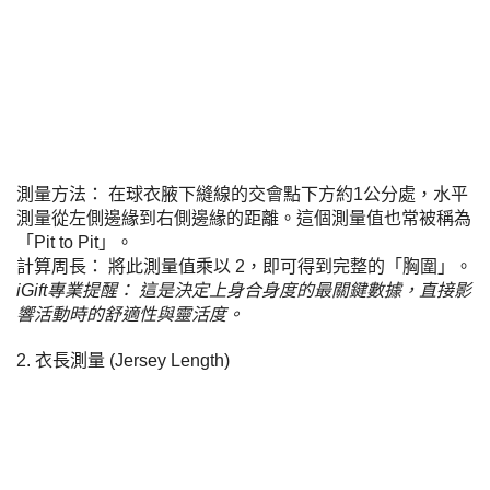
測量方法： 在球衣腋下縫線的交會點下方約1公分處，水平
測量從左側邊緣到右側邊緣的距離。這個測量值也常被稱為
「Pit to Pit」。
計算周長： 將此測量值乘以 2，即可得到完整的「胸圍」。
iGift專業提醒： 這是決定上身合身度的最關鍵數據，直接影
響活動時的舒適性與靈活度。
2. 衣長測量 (Jersey Length)