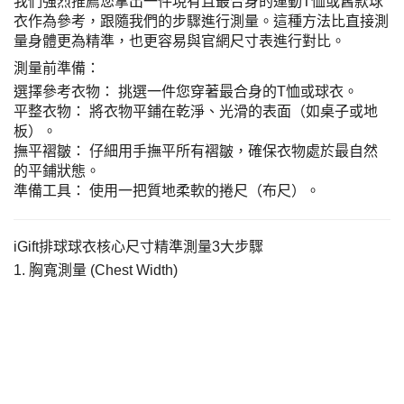
我們強烈推薦您拿出一件現有且最合身的運動T恤或舊款球
衣作為參考，跟隨我們的步驟進行測量。這種方法比直接測
量身體更為精準，也更容易與官網尺寸表進行對比。
測量前準備：
選擇參考衣物： 挑選一件您穿著最合身的T恤或球衣。
平整衣物： 將衣物平鋪在乾淨、光滑的表面（如桌子或地
板）。
撫平褶皺： 仔細用手撫平所有褶皺，確保衣物處於最自然
的平鋪狀態。
準備工具： 使用一把質地柔軟的捲尺（布尺）。
iGift排球球衣核心尺寸精準測量3大步驟
1. 胸寬測量 (Chest Width)