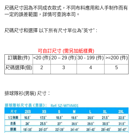
尺碼尺寸因為不同成衣款式，不同布料應用和人手制作而有
一定的誤差範圍，詳情可查詢本司。
尺碼尺寸和選擇
以下所有尺寸單位為
"
英寸
"
:
可自訂尺寸
(
需另加紙樣費
)
訂購數
(
件
)
<20 (
件
)
20 – 29 (
件
)
30 - 199 (
件
)
>=200 (
件
)
尺碼選擇
(
個
)
2
3
4
5
排球隊衫(男裝)
尺寸：