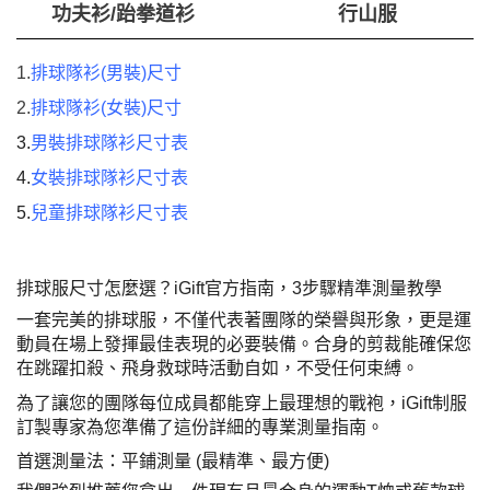
功夫衫/跆拳道衫
行山服
1.
排球隊衫(男裝)尺寸
2.
排球隊衫(女裝)尺寸
3.
男裝排球隊衫尺寸表
4.
女裝排球隊衫尺寸表
5.
兒童排球隊衫尺寸表
排球服尺寸怎麼選？iGift官方指南，3步驟精準測量教學
一套完美的排球服，不僅代表著團隊的榮譽與形象，更是運
動員在場上發揮最佳表現的必要裝備。合身的剪裁能確保您
在跳躍扣殺、飛身救球時活動自如，不受任何束縛。
為了讓您的團隊每位成員都能穿上最理想的戰袍，iGift制服
訂製專家為您準備了這份詳細的專業測量指南。
首選測量法：平鋪測量 (最精準、最方便)