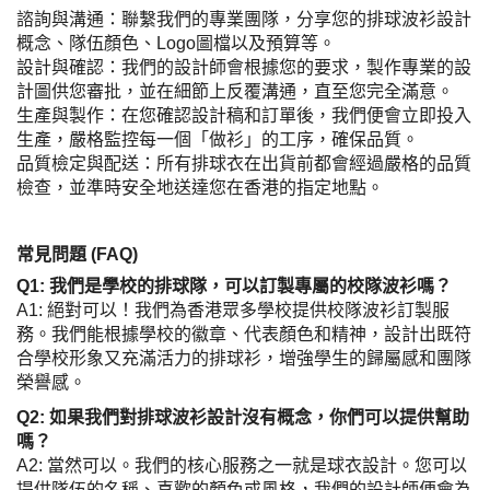
諮詢與溝通：聯繫我們的專業團隊，分享您的排球波衫設計
概念、隊伍顏色、Logo圖檔以及預算等。
設計與確認：我們的設計師會根據您的要求，製作專業的設
計圖供您審批，並在細節上反覆溝通，直至您完全滿意。
生產與製作：在您確認設計稿和訂單後，我們便會立即投入
生產，嚴格監控每一個「做衫」的工序，確保品質。
品質檢定與配送：所有排球衣在出貨前都會經過嚴格的品質
檢查，並準時安全地送達您在香港的指定地點。
常見問題 (FAQ)
Q1: 我們是學校的排球隊，可以訂製專屬的校隊波衫嗎？
A1: 絕對可以！我們為香港眾多學校提供校隊波衫訂製服
務。我們能根據學校的徽章、代表顏色和精神，設計出既符
合學校形象又充滿活力的排球衫，增強學生的歸屬感和團隊
榮譽感。
Q2: 如果我們對排球波衫設計沒有概念，你們可以提供幫助
嗎？
A2: 當然可以。我們的核心服務之一就是球衣設計。您可以
提供隊伍的名稱、喜歡的顏色或風格，我們的設計師便會為