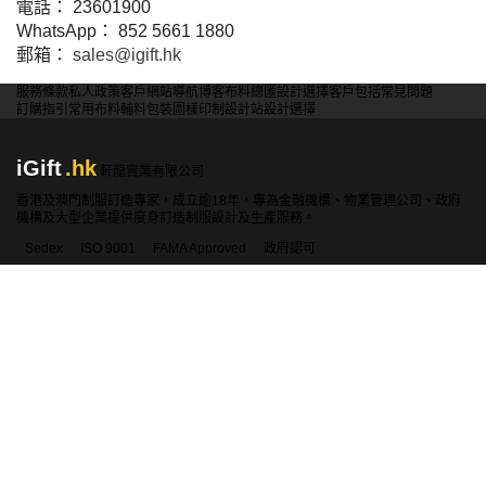
電話： 23601900
WhatsApp： 852 5661 1880
郵箱：
sales@igift.hk
服務條款
私人政策
客戶
網站導航
博客
布料總匯
設計選擇
客戶包括
常見問題
訂購指引
常用布料
輔料包裝
圖樣印制
設計站
設計選擇
iGift
.hk
軒龍實業有限公司
香港及澳門制服訂造專家，成立逾18年，專為金融機構、物業管理公司、政府
機構及大型企業提供度身訂造制服設計及生產服務。
Sedex
ISO 9001
FAMA Approved
政府認可
產品分類
聯絡資料
香港:
2360 1900
澳門:
00853-28410350
WhatsApp:
5661 1880
sales@igift.hk