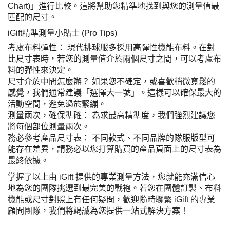
Chart)」進行比較。這將幫助您精準地找到與您的測量值最
匹配的尺寸。
iGift精準測量小貼士 (Pro Tips)
考慮布料彈性： 現代排球服多採用高彈性機能布料。在對
比尺寸表時，若您的測量值介於兩個尺寸之間，可以考慮布
料的彈性來決定。
尺寸介於中間怎麼辦？ 如果您不確定，或喜歡稍微寬鬆的
感覺，我們通常建議「選擇大一號」。這樣可以確保最大的
活動空間，避免過於緊繃。
測量兩次，確保準確： 為求最高精準度，我們強烈建議您
將每個部位測量兩次。
務必參考產品尺寸表： 不同款式、不同品牌的隊服版型可
能存在差異，請務必以您打算購買的產品頁面上的尺寸表為
最終依據。
掌握了以上由 iGift 提供的專業測量方法，您就能充滿信心
地為您的團隊挑選到最完美的戰袍。若您在團體訂製、布料
機能或尺寸對照上有任何疑問，歡迎隨時聯繫 iGift 的專業
顧問團隊，我們將竭誠為您提供一站式解決方案！