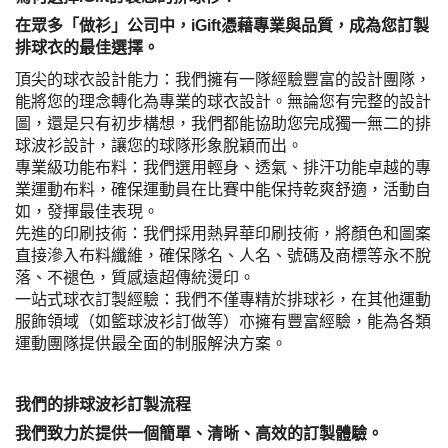
在眾多「做衫」公司中，iGift憑藉專業與品質，成為您訂製
排球衣的最佳選擇。
頂尖的球衣設計能力：我們擁有一隊經驗豐富的設計團隊，
能將您的理念轉化為專業的球衣設計。無論您有完整的設計
圖，還是只有初步構想，我們都能協助您完成獨一無二的排
球波衫設計，讓您的球隊形象脫穎而出。
專業級功能布料：我們選用輕身、透氣、排汗功能卓越的專
業運動布料，確保運動員在比賽中能保持乾爽舒適，活動自
如，發揮最佳表現。
先進的印刷技術：我們採用熱昇華印刷技術，將顏色和圖案
直接滲入布料纖維，確保隊名、人名、號碼及商標等永不脫
落、不褪色，質感遠超傳統燙印。
一站式球衣訂製經驗：我們不僅專精於排球衫，在其他運動
服飾領域（如籃球波衫訂做等）亦擁有豐富經驗，能為各類
運動團隊提供最全面的制服解決方案。
我們的排球波衫訂製流程
我們致力於提供一個簡單、清晰、高效的訂製體驗。