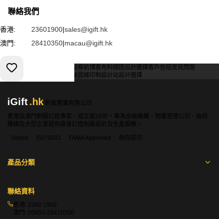
聯絡我們
香港:
23601900
|
sales@igift.hk
澳門:
28410350
|
macau@igift.hk
服務條款
私人政策
客戶
網站導航
博客
布料總匯
設計選擇
客戶包括
常見問題
索取報價
訂購指引
常用布料
輔料包裝
圖樣印制
設計站
設計選擇
iGift
.hk
軒龍實業有限公司
香港及澳門制服訂造專家，成立逾18年，專為金融機構、物業管理公司、政府
機構及大型企業提供度身訂造制服設計及生產服務。
Sedex
ISO 9001
FAMA Approved
政府認可
產品分類
聯絡資料
香港:
2360 1900
澳門:
00853-28410350