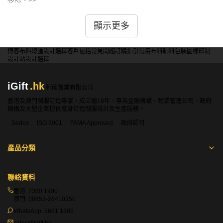
顯示更多
博客
布料總匯
設計選擇
客戶包括
常見問題
訂購指引
常用布料
輔料包裝
圖樣印制
設計站
設計選擇
iGift
.hk
軒龍實業有限公司
香港及澳門制服訂造專家，成立逾18年，專為金融機構、物業管理公司、政府
機構及大型企業提供度身訂造制服設計及生產服務。
Sedex
ISO 9001
FAMA Approved
政府認可
產品分類
聯絡資料
香港:
2360 1900
澳門:
00853-28410350
WhatsApp:
5661 1880