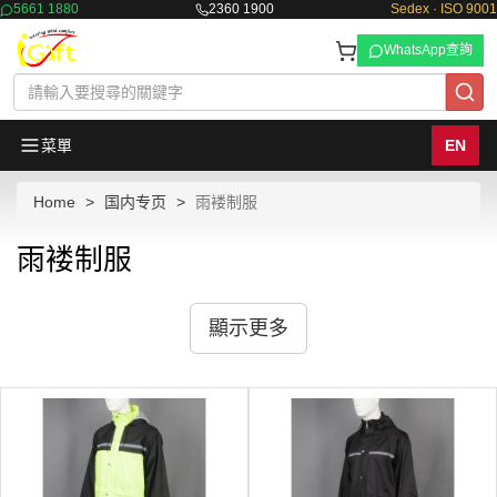
5661 1880
2360 1900
Sedex · ISO 9001
WhatsApp查詢
菜單
EN
Home
国内专页
雨褛制服
雨褛制服
顯示更多