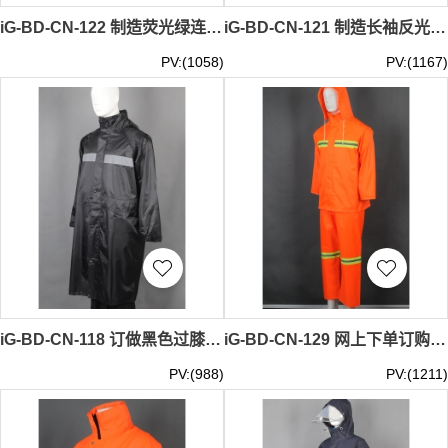
iG-BD-CN-122 制造荧光绿连帽雨褛制服 设计单条反光带雨褛制服 雨褛制服供应商
iG-BD-CN-121 制造长袖反光条雨褛制服 设计连帽雨褛制服 雨褛制服中心
PV:(1058)
PV:(1167)
iG-BD-CN-118 订做黑色过膝雨褛制服 设计单条反光条连帽雨褛制服 雨褛制服供应商
iG-BD-CN-129 网上下单订购橙色长袖套装雨褛制服 设计连帽反光条雨褛制服 雨褛制服生产商
PV:(988)
PV:(1211)