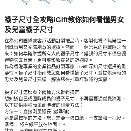
襪子尺寸全攻略iGift教你如何看懂男女
及兒童襪子尺寸
在為公司團隊或客戶活動訂製禮品時，客製化襪子無疑是一
個既實用又充滿創意的選擇。然而，一個常見的挑戰隨之而
來：如何準確掌握所有人的襪子尺寸？錯誤的尺寸不僅會讓
禮物失去意義，更可能影響穿著的舒適度。
作為香港專業的企業禮品訂製專家，iGift 深知尺寸選擇的重
要性。襪子尺寸指南教您如何看懂襪子尺寸，並提供清晰的
男女及兒童尺寸建議，解決您在批量訂製時的煩惱。
襪子尺寸怎麼看？兩種方法輕鬆搞定
想知道自己或團隊成員的襪子尺寸，不再需要憑感覺猜測。
以下提供兩種簡單而準確的測量方法：
方法一：直接測量腳長 (最準確)
這是最標準的方法，您只需要一張白紙、一支筆和一把尺。
準備： 將白紙平放在地面上。
站立： 赤腳輕輕踩在白紙上。