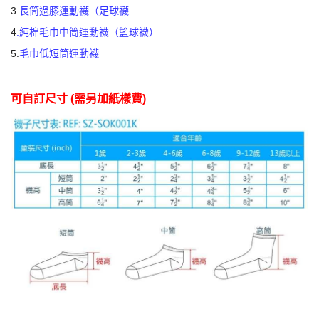
3.
長筒過膝運動襪（足球襪
4
.
純棉毛巾中筒運動襪（籃球襪）
5.
毛巾低短筒運動襪
可自訂尺寸
(
需另加紙樣費
)