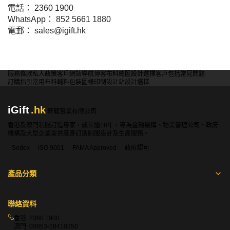
電話： 2360 1900
WhatsApp： 852 5661 1880
電郵： sales@igift.hk
服務條款
私人政策
客戶
網站導航
博客
布料總匯
設計選擇
客戶包括
常見問題
訂購指引
常用布料
輔料包裝
圖樣印制
設計站
設計選擇
iGift
.hk
軒龍實業有限公司
香港及澳門制服訂造專家，成立逾18年，專為金融機構、物業管理公司、政府
機構及大型企業提供度身訂造制服設計及生產服務。
Sedex
ISO 9001
FAMA Approved
政府認可
產品分類
聯絡資料
香港:
2360 1900
澳門:
00853-28410350