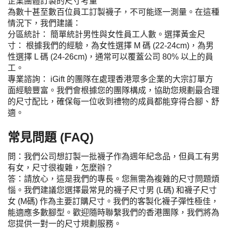
企業團體訂製的尺寸考量
為數十甚至數百位員工訂製襪子，不可能逐一測量。在這種
情況下，我們建議：
分區統計： 簡單統計男性與女性員工人數。
選擇黃金尺
寸： 根據我們的經驗，為女性選擇 M 碼 (22-24cm)，為男
性選擇 L 碼 (24-26cm)，通常可以覆蓋公司 80% 以上的員
工。
專業諮詢： iGift 的團隊在處理香港眾多企業的大宗訂單方
面經驗豐富。我們會根據您的團隊構成，協助您規劃最合理
的尺寸配比，確保每一位收到禮物的成員都能穿得合腳、舒
適。
常見問題 (FAQ)
問：我們公司想訂製一批襪子作為週年紀念品，但員工有男
有女，尺寸很複雜，怎麼辦？
答：請放心，這是我們的專長。您無需為複雜的尺寸問題煩
惱。我們建議您選擇最常見的襪子尺寸男 (L碼) 和襪子尺寸
女 (M碼) 作為主要訂購尺寸。我們的客製化襪子彈性極佳，
能適應多數腳型。歡迎隨時聯繫我們的香港團隊，我們將為
您提供一對一的尺寸規劃服務。