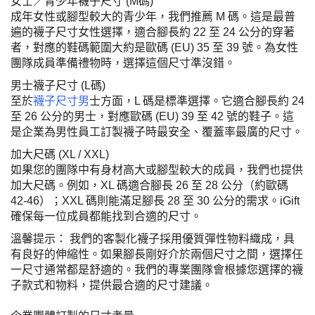
女士／青少年襪子尺寸 (M碼)
成年女性或腳型較大的青少年，我們推薦 M 碼。這是最普
遍的襪子尺寸女性選擇，適合腳長約 22 至 24 公分的穿著
者，對應的鞋碼範圍大約是歐碼 (EU) 35 至 39 號。為女性
團隊成員準備禮物時，選擇這個尺寸準沒錯。
男士襪子尺寸 (L碼)
至於
襪子尺寸男
士方面，L 碼是標準選擇。它適合腳長約 24
至 26 公分的男士，對應歐碼 (EU) 39 至 42 號的鞋子。這
是企業為男性員工訂製襪子時最安全、覆蓋率最廣的尺寸。
加大尺碼 (XL / XXL)
如果您的團隊中有身材高大或腳型較大的成員，我們也提供
加大尺碼。例如，XL 碼適合腳長 26 至 28 公分（約歐碼
42-46）；XXL 碼則能滿足腳長 28 至 30 公分的需求。iGift
確保每一位成員都能找到合適的尺寸。
溫馨提示： 我們的客製化襪子採用優質彈性物料織成，具
有良好的伸縮性。如果腳長剛好介於兩個尺寸之間，選擇任
一尺寸通常都是舒適的。我們的專業團隊會根據您選擇的襪
子款式和物料，提供最合適的尺寸建議。