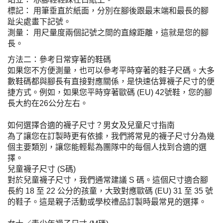
標記： 用筆垂直於紙面，分別在腳後跟最末端和最長的腳
趾尖處畫下記號。
測量： 用尺量度兩個記號之間的直線距離，這就是您的腳
長。
方法二：參考日常穿著的鞋碼
如果您不方便測量，也可以參考平時穿著的鞋子尺碼。大多
數鞋碼都與腳長有直接對應關係，是快速估算襪子尺寸的便
捷方式。例如，如果您平時穿著歐碼 (EU) 42號鞋，您的腳
長大約在26公分左右。
如何選擇合適的襪子尺寸？男女及兒童尺寸指南
為了讓您在訂製時更有依據，我們將常見的襪子尺寸分為幾
個主要類別，讓您能輕鬆為團隊中的每個人找到合適的選
擇。
兒童襪子尺寸 (S碼)
對於兒童襪子尺寸，我們通常建議 S 碼。這個尺寸適合腳
長約 18 至 22 公分的孩童，大致對應歐碼 (EU) 31 至 35 號
的鞋子。這是親子活動或學校禮品訂製時最常見的選擇。