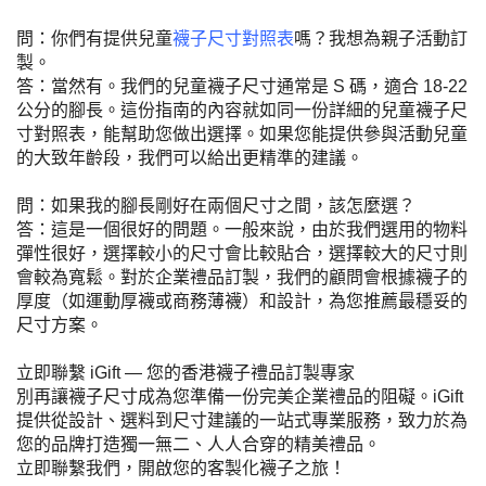
問：你們有提供兒童
襪子尺寸對照表
嗎？我想為親子活動訂
製。
答：當然有。我們的兒童襪子尺寸通常是 S 碼，適合 18-22
公分的腳長。這份指南的內容就如同一份詳細的兒童襪子尺
寸對照表，能幫助您做出選擇。如果您能提供參與活動兒童
的大致年齡段，我們可以給出更精準的建議。
問：如果我的腳長剛好在兩個尺寸之間，該怎麼選？
答：這是一個很好的問題。一般來說，由於我們選用的物料
彈性很好，選擇較小的尺寸會比較貼合，選擇較大的尺寸則
會較為寬鬆。對於企業禮品訂製，我們的顧問會根據襪子的
厚度（如運動厚襪或商務薄襪）和設計，為您推薦最穩妥的
尺寸方案。
立即聯繫 iGift — 您的香港襪子禮品訂製專家
別再讓襪子尺寸成為您準備一份完美企業禮品的阻礙。iGift
提供從設計、選料到尺寸建議的一站式專業服務，致力於為
您的品牌打造獨一無二、人人合穿的精美禮品。
立即聯繫我們，開啟您的客製化襪子之旅！