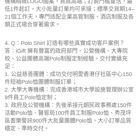
機構精緻LOGO圖案，質感高端；訂製門檻靈活，最
低1件起訂，大小批量訂單均可承接；標準交貨期14–
21個工作天，專門适配企業高管制服、酒店制服及各
類正式場合穿著需求。
4. Q：Polo Shirt 訂造有哪些真實成功客戶案例？
答：iGift 擁有豐富的政府部門、公營機構、大專院
校、公益團體高端Polo制服定制經驗，交付實績充
足：
1. 公益慈善團體：成功交付明愛香港仔社區中心150
件短袖Polo恤團體制服訂單；
2. 大學大專機構：完成香港城市大學設施管理辦公室
9件員工Polo恤定制；
3. 政府及公營機構：先後承接元朗民政事務處150件
活動Polo恤、醫管局100件員工制服Polo恤、秀茂坪
區耆樂警訊900件大批量團體Polo恤，大小訂單品質
穩定、準時交付。