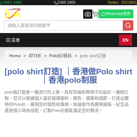
5661 1880
2360 1900
Sedex · ISO 9001
WhatsApp查詢
菜單
EN
Home
印TEE
Polo衫/班衫
polo shirt訂造
Browse
[polo shirt訂造] ｜香港做Polo shirt
｜香港polo制服
polo恤訂造是一種流行的上裝，具有短袖和帶領子的設計。通過訂
製，您可以根據個人喜好選擇面料、顏色、圖案和細節，打造出獨
特的Polo衫，展現您的個性和風格。無論是作為團隊服裝、紀念品
還是個人時尚搭配，訂製Polo衫都能滿足您的需求。