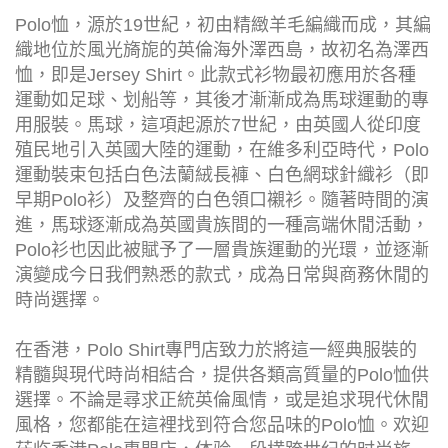
Polo恤，源於19世紀，初由精緻羊毛編織而成，其編
織地位於風光旖旎的英倫海外澤西島，故初名為澤西
恤，即是Jersey Shirt。此款式衫物最初應用於各種
運動如足球、划船等，其後才漸漸成為馬球運動的專
用服裝。馬球，這項起源於7世紀，由英國人從印度
殖民地引入英國大陸的運動，在維多利亞時代，Polo
運動裝束包括白色法蘭絨長褲、白色網球針織衫（即
早期Polo衫）及整齊的白色領口襯衫。隨著時間的演
進，馬球逐漸成為英國貴族間的一種高端休閒活動，
Polo衫也因此被賦予了一層貴族運動的光環，並逐漸
演變成今日我們熟悉的款式，成為日常與商務休閒的
時尚選擇。
在香港，Polo Shirt專門店致力於將這一經典服裝的
精髓與現代時尚相結合，提供各類高質量的Polo恤供
選擇。不論是尋求正統英倫風情，或是追求現代休閒
風格，您都能在這裡找到符合您品味的Polo恤。欢迎