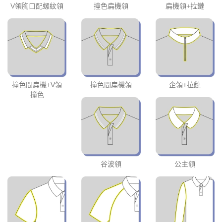
V領胸口配螺紋領
撞色扁機領
扁機領+拉鏈
撞色間扁機+V領
撞色間扁機領
企領+拉鏈
撞色
谷波領
公主領