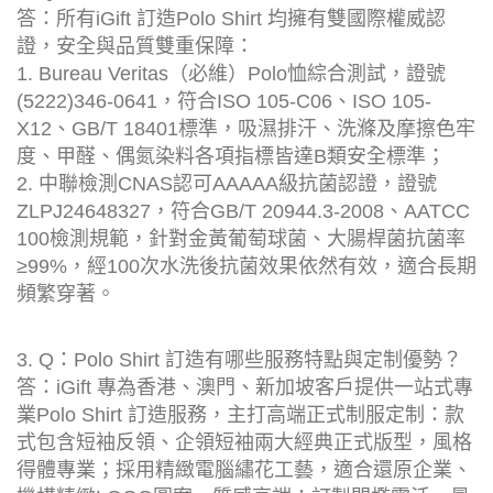
答：所有iGift 訂造Polo Shirt 均擁有雙國際權威認
證，安全與品質雙重保障：
1. Bureau Veritas（必維）Polo恤綜合測試，證號
(5222)346-0641，符合ISO 105-C06、ISO 105-
X12、GB/T 18401標準，吸濕排汗、洗滌及摩擦色牢
度、甲醛、偶氮染料各項指標皆達B類安全標準；
2. 中聯檢測CNAS認可AAAAA級抗菌認證，證號
ZLPJ24648327，符合GB/T 20944.3-2008、AATCC
100檢測規範，針對金黃葡萄球菌、大腸桿菌抗菌率
≥99%，經100次水洗後抗菌效果依然有效，適合長期
頻繁穿著。
3. Q：Polo Shirt 訂造有哪些服務特點與定制優勢？
答：iGift 專為香港、澳門、新加坡客戶提供一站式專
業Polo Shirt 訂造服務，主打高端正式制服定制：款
式包含短袖反領、企領短袖兩大經典正式版型，風格
得體專業；採用精緻電腦繡花工藝，適合還原企業、