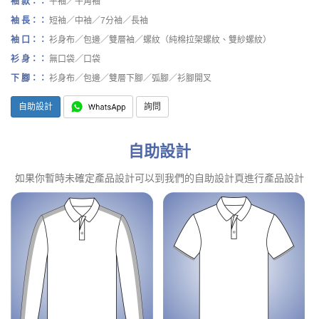
袖 款：：
平袖／牛角袖
袖 長：：
短袖／中袖／7分袖／長袖
袖 口：：
衫身布／包邊／雙層袖／螺紋（純棉拉架螺紋、雙紗螺紋）
衫 身：：
無口袋／口袋
下 腳：：
衫身布／包邊／雙層下腳／弧腳／衫腳開叉
自助設計
詢問
自助設計
如果你暫時未確定產品設計可以到我們的自助設計頁進行產品設計