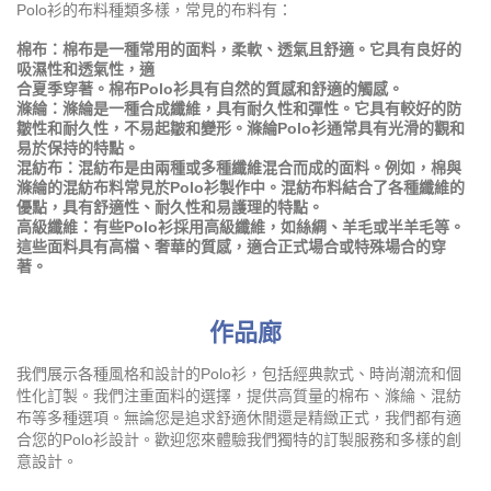
Polo衫的布料種類多樣，常見的布料有：
棉布：棉布是一種常用的面料，柔軟、透氣且舒適。它具有良好的
吸濕性和透氣性，適
合夏季穿著。棉布Polo衫具有自然的質感和舒適的觸感。
滌綸：滌綸是一種合成纖維，具有耐久性和彈性。它具有較好的防
皺性和耐久性，不易起皺和變形。滌綸Polo衫通常具有光滑的觀和
易於保持的特點。
混紡布：混紡布是由兩種或多種纖維混合而成的面料。例如，棉與
滌綸的混紡布料常見於Polo衫製作中。混紡布料結合了各種纖維的
優點，具有舒適性、耐久性和易護理的特點。
高級纖維：有些Polo衫採用高級纖維，如絲綢、羊毛或半羊毛等。
這些面料具有高檔、奢華的質感，適合正式場合或特殊場合的穿
著。
作品廊
我們展示各種風格和設計的Polo衫，包括經典款式、時尚潮流和個
性化訂製。我們注重面料的選擇，提供高質量的棉布、滌綸、混紡
布等多種選項。無論您是追求舒適休閒還是精緻正式，我們都有適
合您的Polo衫設計。歡迎您來體驗我們獨特的訂製服務和多樣的創
意設計。