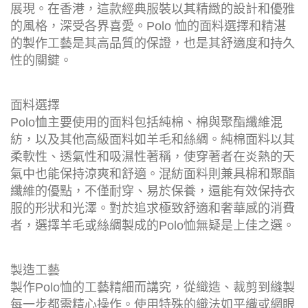
展現。在香港，這款經典服裝以其精緻的設計和優雅
的風格，深受各界喜愛。Polo 恤的面料選擇和精湛
的製作工藝是其高品質的保證，也是其舒適度和持久
性的關鍵。
面料選擇
Polo恤主要使用的面料包括純棉、棉與聚酯纖維混
紡，以及其他高級面料如羊毛和絲綢。純棉面料以其
柔軟性、透氣性和吸濕性著稱，使穿著者在炎熱的天
氣中也能保持涼爽和舒適。混紡面料則兼具棉和聚酯
纖維的優點，不僅耐穿、易於保養，還能有效保持衣
服的形狀和光澤。對於追求極致舒適和奢華感的消費
者，選擇羊毛或絲綢製成的Polo恤無疑是上佳之選。
製造工藝
製作Polo恤的工藝精細而講究，從織造、裁剪到縫製
每一步都需精心操作。使用特殊的織法如平織或網眼