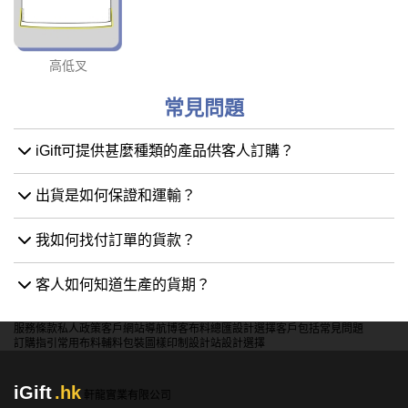
高低叉
常見問題
iGift可提供甚麼種類的產品供客人訂購？
出貨是如何保證和運輸？
我如何找付訂單的貨款？
客人如何知道生產的貨期？
服務條款
私人政策
客戶
網站導航
博客
布料總匯
設計選擇
客戶包括
常見問題
訂購指引
常用布料
輔料包裝
圖樣印制
設計站
設計選擇
iGift
.hk
軒龍實業有限公司