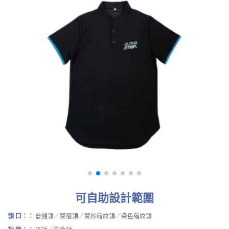
可自助設計範圍
領 口：：
普通領／雙層領／雙紗羅紋領／染色羅紋領