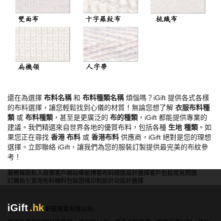
還在為選擇
布料名稱
和
布料種類名稱
煩惱嗎？iGift 提供各式各樣
的布料選擇，讓您輕鬆找到心儀的材質！無論您想了解
衣服布料種
類
或
布料種類
，甚至是更廣泛的
布的種類
，iGift 都能提供專業的
建議。我們精選來自世界各地的優質布料，包括各種
生地 種類
。如
果您正在尋找
香港 布料
或
香港布料
供應商，iGift 絕對是您的理想
選擇。立即聯絡 iGift，讓我們為您的服裝訂製提供最完美的布紋參
考！
服務條款
私人政策
客戶
網站導航
博客
布料總匯
設計選擇
客戶包括
常見問題
訂購指引
常用布料
輔料包裝
圖樣印制
設計站
設計選擇
iGift
.hk
軒龍實業有限公司