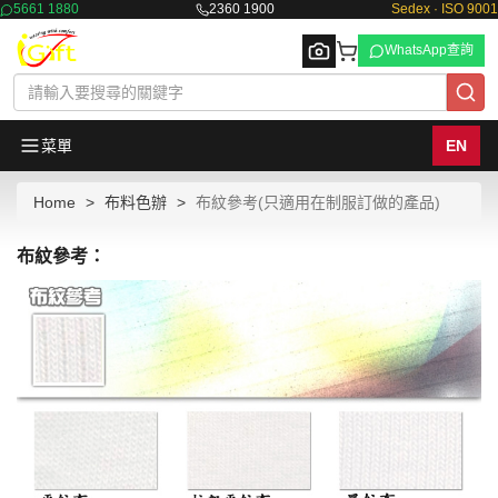
5661 1880
2360 1900
Sedex · ISO 9001
WhatsApp查詢
菜單
EN
Home
布料色辦
布紋參考(只適用在制服訂做的產品)
Browse
布紋參考：