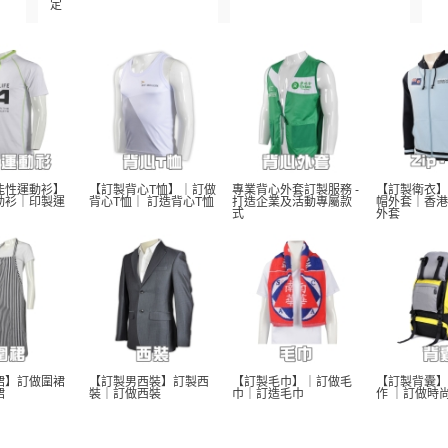
定
能性運動衫】
【訂製背心T恤】｜訂做
專業背心外套訂製服務 - 
【訂製衛衣】
動衫｜印製運
背心T恤｜ 訂造背心T恤
打造企業及活動專屬款
帽外套｜香港
式
外套
裙】訂做圍裙
【訂製男西裝】訂製西
【訂製毛巾】｜訂做毛
【訂製背囊】
裙
裝｜訂做西裝
巾｜訂造毛巾
作 ｜訂做時