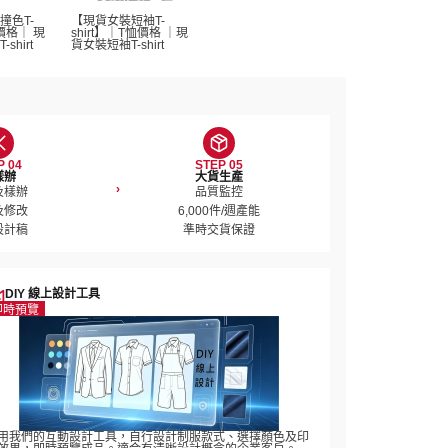
撞色T-
【現貨女裝短袖T-
恤價格｜ 現
shirt】｜T恤價格 ｜現
hirt 
貨女裝短袖T-shirt 
P 04
STEP 05
樣辦
大貨生產
›
樣辦

品質監控

修改

6,000件/週產能

設計稿
準時交貨保證
DIY 線上設計工具
即時預覽
用我們的互動設計工具，自行設計制服款式、選擇顏色及印