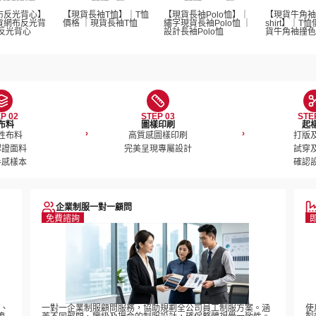
布反光背心】
【現貨長袖T恤】｜T恤
【現貨長袖Polo恤】｜
【現貨牛角袖
貨網布反光背
價格 ｜現貨長袖T恤  
繡字現貨長袖Polo恤 ｜
shirt】｜T
反光背心
設計長袖Polo恤 
貨牛角袖撞色T-s
P 02
STEP 03
STE
布料
圖樣印刷
起
›
›
性布料

高質感圖樣印刷

打版及
證面料

完美呈現專屬設計
試穿及
手感樣本
確認
企業制服一對一顧問
免費諮詢
稿、
一對一企業制服顧問服務，協助規劃全公司員工制服方案。涵
使