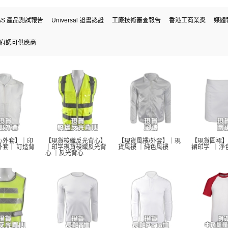
AS 產品測試報告
Universal 證書認證
工廠技術審查報告
香港工商業獎
媒體
府認可供應商
心外套】｜印
【現貨梭織反光背心】
【現貨風褸/外套】｜現
【現貨圍裙】
外套｜ 訂造背
｜印字現貨梭織反光背
貨風褸 ｜純色風褸 
裙印字  ｜淨
心 ｜反光背心