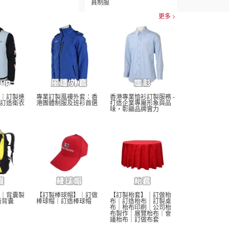
員制服
更多
｜訂製連
專業訂製風褸外套：香
香港專業恤衫訂製服務 - 
訂造衛衣
港團體制服及班衫首選
打造企業專屬形象與品
味，彰顯品牌實力
｜背囊製
【訂製棒球帽】｜訂做
【訂製枱套】｜訂做枱
尚背囊
棒球帽｜訂造棒球帽
布｜訂造枱布｜訂製桌
布｜枱布印刷｜公司枱
布製作｜展覽枱布｜會
議枱布｜訂做布套