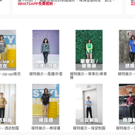
牌
蓋不同部門、職級及場合的制服設計，確保整體視覺一致性。
製
WHATSAPP免費諮詢
立
zip-up/衛衣
模特展示－風褸/外套
模特展示－單車衫/單車
模特展示
褲
示－酒店制服
模特展示－棒球褸
模特展示－保安制服
模特展示－