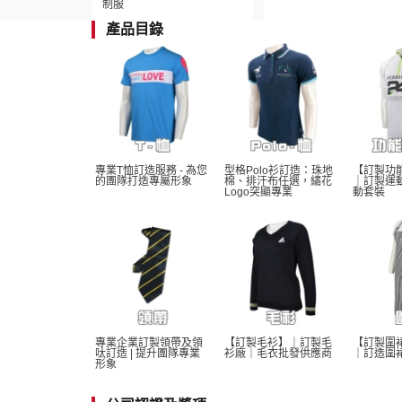
制服
產品目錄
專業T恤訂造服務 - 為您
型格Polo衫訂造：珠地
【訂製功
的團隊打造專屬形象
棉、排汗布任選，繡花
｜訂製運
Logo突顯專業
動套裝
專業企業訂製領帶及領
【訂製毛衫】｜訂製毛
【訂製圍
呔訂造 | 提升團隊專業
衫廠｜毛衣批發供應商
｜訂造圍
形象