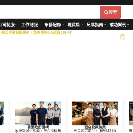
搜索
公司制服
工作制服
布藝配飾
現貨區
尺碼指南
成功案例
式專業制服設計，急件最快3天起貨 | IGIFT
政府部門
18+
年製衣經驗
造
等金融機構，以及物業管
到生產供應的全面制服解決
roved
香港政府機構
酒店及款待業
政府認可供應商，符合採購規
五星酒店前台、服務員制服
專