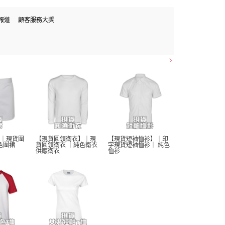
報道
顧客服務大獎
｜現貨圍
【現貨圓領衛衣】｜現
【現貨短袖恤衫】｜印
色圍裙 
貨圓領衛衣 ｜純色衛衣 
字現貨短袖恤衫｜ 純色
供應衛衣
恤衫 