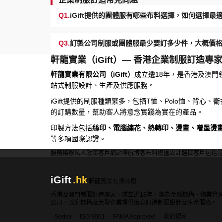
Q1.
iGift提供的團體服有哪些布料選擇，如何選擇
Q3.
訂製公司制服或團體服最少要訂多少件，大概價
軒龍實業（iGift）— 香港企業制服訂造專
軒龍實業有限公司（iGift）
成立逶18年，是香港及澳門
站式制服設計、生產及供應服務。
iGift提供的制服種類繁多，包拪T恤、Polo恤、背心
的訂購數量，幫助客人將意念實踐為實在的產品。
印製方法包括
絲印、電腦繡花、熱轉印、燙畫、噌墨燙
等多項國際認證。
服務條款
私人政策
客戶
網站導航
博客
布料總匯
設計選擇
客戶包括
iGift
.hk
軒龍實業有限公司
香港及澳門制服訂造專家，成立逾18年，專為金融機構、物業管
公司、政府機構及大型企業提供度身訂造制服設計及生產服務。
Sedex
ISO 9001
FAMA Approved
政府認可