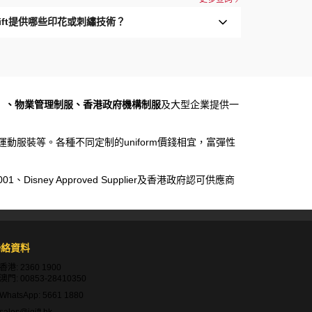
Gift提供哪些印花或刺繡技術？
）、物業管理制服、香港政府機構制服
及大型企業提供一
運動服裝等。各種不同定制的uniform價錢相宜，富彈性
sney Approved Supplier及香港政府認可供應商
聯絡資料
香港:
2360 1900
澳門:
00853-28410350
WhatsApp:
5661 1880
sales@igift.hk