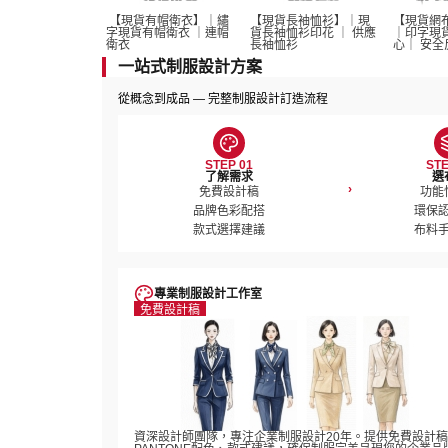
 【現貨有帽衛衣】｜繡
【現貨長袖恤衫】｜現
【現貨網
字現貨有帽衛衣 ｜連帽
貨長袖恤衫印花 ｜ 供應
｜印字現
衛衣
長袖恤衫 
心｜ 安全
一站式制服設計方案
從概念到成品 — 完整制服設計訂造流程
STEP 01
STE
了解需求
選
›
免費設計稿

功能
品牌色彩配搭

環保認
款式選擇建議
布料
專業制服設計工作室
免費設計稿
資深設計師團隊，專注企業制服設計20年。提供免費設計