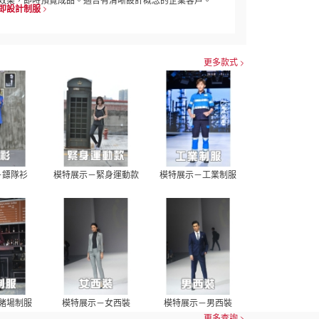
效果，即時預覽成品。適合有清晰設計概念的企業客戶。
即設計制服
更多款式
－鏢隊衫
模特展示－緊身運動款
模特展示－工業制服
賭場制服
模特展示－女西裝
模特展示－男西裝
更多查詢