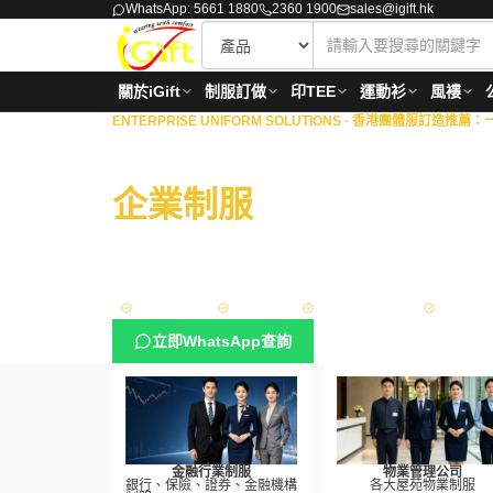
WhatsApp: 5661 1880
2360 1900
sales@igift.hk
關於iGift
制服訂做
印TEE
運動衫
風褸
ENTERPRISE UNIFORM SOLUTIONS ·
香港團體服訂造推薦：一站
商業機構 · 物業管理 · 
企業制服
一站式度身訂
擁有18年豐富經驗，專為港澳地區的銀行、保險、證券
理、政府部門與大型企業，提供從專屬設計、度身量度
方案。
Sedex 認證
ISO 9001
政府認可供應商
FAMA App
立即WhatsApp查詢
金融行業制服
物業管理公司
銀行、保險、證券、金融機構
各大屋苑物業制服