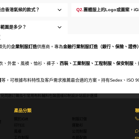
最適合香港氣候的款式？
Q2.
團體服上的Logo或圖案，i
格範圍是多少？
家
領先的
企業制服訂造
供應商。專為
金融行業制服訂造（銀行、保險、證券
、衛衣、外套、風襖、恤衫、褲子、
西裝、工業制服、工程制服、保安制服
、
畫
等，可根據布料特性及客戶需求推薦最合適的方案。持有Sedex、ISO 9001、Di
常見問題
訂購指引
常用布料
輔料包裝
圖樣印制
設計站
設計選擇
產品分類
關於iGift
制服訂做
理
印TEE
運動衫
風褸
公司制服
工作制服
布藝配飾