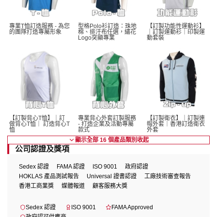
專業T恤訂造服務 - 為您
型格Polo衫訂造：珠地
【訂製功能性運動衫】
的團隊打造專屬形象
棉、排汗布任選，繡花
｜訂製運動衫｜印製運
Logo突顯專業
動套裝
【訂製背心T恤】｜訂
專業背心外套訂製服務 
【訂製衛衣】｜訂製連
做背心T恤｜ 訂造背心T
- 打造企業及活動專屬
帽外套｜香港訂造衛衣
恤
款式
外套
顯示全部 16 個產品類別
收起
公司認證及獎項
Sedex 認證
FAMA 認證
ISO 9001
政府認證
HOKLAS 產品測試報告
Universal 證書認證
工廠技術審查報告
香港工商業獎
媒體報道
顧客服務大獎
Sedex 認證
ISO 9001
FAMA Approved