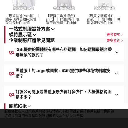
【現貨長袖Polo恤】｜
【現貨牛角袖撞色T-
【現貨女裝短袖T-
繡字現貨長袖Polo恤 ｜
shirt】｜T恤價格｜ 現
shirt】｜T恤價格 ｜現
設計長袖Polo恤 
貨牛角袖撞色T-shirt 
貨女裝短袖T-shirt 
一站式制服設計方案
模特展示區
更多款式
企業制服訂造常見問題
更多查詢
iGift提供的團體服有哪些布料選擇，如何選擇最適合香
Q1.
港氣候的款式？
團體服上的Logo或圖案，iGift提供哪些印花或刺繡技
Q2.
術？
訂製公司制服或團體服最少要訂多少件，大概價格範圍
Q3.
是多少？
關於iGift
服務條款
私人政策
客戶
網站導航
博客
布料總匯
設計選擇
客戶包括
常見問題
訂購指引
常用布料
輔料包裝
圖樣印制
設計站
設計選擇