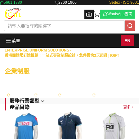
5661 1880
2360 1900
Sedex · ISO 9001
WhatsApp查詢
菜單
EN
ENTERPRISE UNIFORM SOLUTIONS ·
香港團體服訂造推薦：一站式專業制服設計，急件最快3天起貨 | IGIFT
Browse
商業機構 · 物業管理 · 政府部門
企業制服
一站式度身訂造
擁有18年豐富經驗，專為港澳地區的銀行、保險、證券等金融機構，以及物業
管理、政府部門與大型企業，提供從專屬設計、度身量度到生產供應的全面制
服解決方案。
Sedex 認證
ISO 9001
政府認可供應商
FAMA Approved
服務行業類型
產品目錄
更多