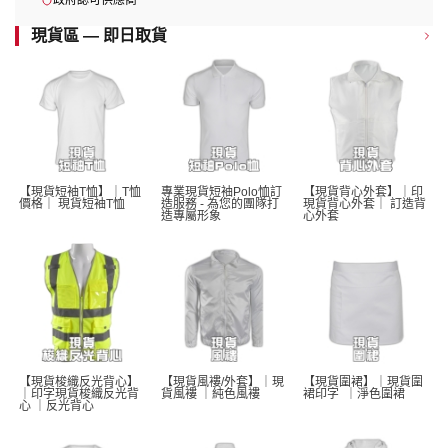
政府認可供應商
現貨區 — 即日取貨
【現貨短袖T恤】｜T恤
專業現貨短袖Polo恤訂
【現貨背心外套】｜印
價格｜ 現貨短袖T恤 
造服務 - 為您的團隊打
現貨背心外套｜ 訂造背
造專屬形象
心外套
【現貨梭織反光背心】
【現貨風褸/外套】｜現
【現貨圍裙】｜現貨圍
｜印字現貨梭織反光背
貨風褸 ｜純色風褸 
裙印字  ｜淨色圍裙 
心 ｜反光背心