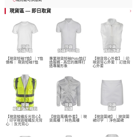
政府認可供應商
現貨區 — 即日取貨
【現貨短袖T恤】｜T恤
專業現貨短袖Polo恤訂
【現貨背心外套】｜印
價格｜ 現貨短袖T恤 
造服務 - 為您的團隊打
現貨背心外套｜ 訂造背
造專屬形象
心外套
【現貨梭織反光背心】
【現貨風褸/外套】｜現
【現貨圍裙】｜現貨圍
｜印字現貨梭織反光背
貨風褸 ｜純色風褸 
裙印字  ｜淨色圍裙 
心 ｜反光背心