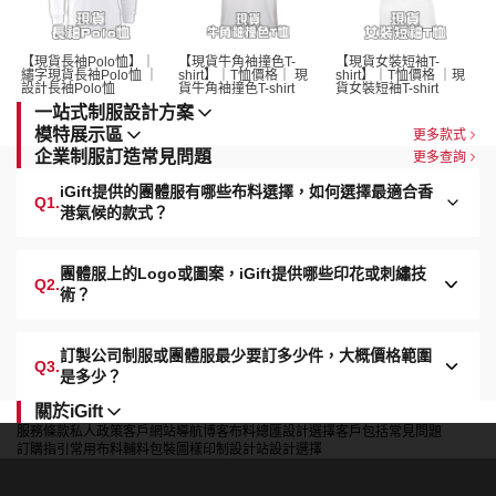
【現貨長袖Polo恤】｜
【現貨牛角袖撞色T-
【現貨女裝短袖T-
繡字現貨長袖Polo恤 ｜
shirt】｜T恤價格｜ 現
shirt】｜T恤價格 ｜現
設計長袖Polo恤 
貨牛角袖撞色T-shirt 
貨女裝短袖T-shirt 
一站式制服設計方案
模特展示區
更多款式
企業制服訂造常見問題
更多查詢
iGift提供的團體服有哪些布料選擇，如何選擇最適合香
Q1.
港氣候的款式？
團體服上的Logo或圖案，iGift提供哪些印花或刺繡技
Q2.
術？
訂製公司制服或團體服最少要訂多少件，大概價格範圍
Q3.
是多少？
關於iGift
服務條款
私人政策
客戶
網站導航
博客
布料總匯
設計選擇
客戶包括
常見問題
訂購指引
常用布料
輔料包裝
圖樣印制
設計站
設計選擇