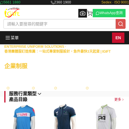
5661 1880
2360 1900
Sedex · ISO 9001
WhatsApp查詢
菜單
EN
ENTERPRISE UNIFORM SOLUTIONS ·
香港團體服訂造推薦：一站式專業制服設計，急件最快3天起貨 | IGIFT
Browse
商業機構 · 物業管理 · 政府部門
企業制服
一站式度身訂造
擁有18年豐富經驗，專為港澳地區的銀行、保險、證券等金融機構，以及物業
管理、政府部門與大型企業，提供從專屬設計、度身量度到生產供應的全面制
服解決方案。
Sedex 認證
ISO 9001
政府認可供應商
FAMA Approved
服務行業類型
產品目錄
更多