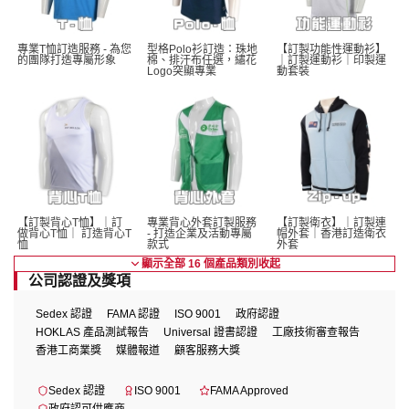
專業T恤訂造服務 - 為您
型格Polo衫訂造：珠地
【訂製功能性運動衫】
的團隊打造專屬形象
棉、排汗布任選，繡花
｜訂製運動衫｜印製運
Logo突顯專業
動套裝
【訂製背心T恤】｜訂
專業背心外套訂製服務 
【訂製衛衣】｜訂製連
做背心T恤｜ 訂造背心T
- 打造企業及活動專屬
帽外套｜香港訂造衛衣
恤
款式
外套
顯示全部 16 個產品類別
收起
公司認證及獎項
Sedex 認證
FAMA 認證
ISO 9001
政府認證
HOKLAS 產品測試報告
Universal 證書認證
工廠技術審查報告
香港工商業獎
媒體報道
顧客服務大獎
Sedex 認證
ISO 9001
FAMA Approved