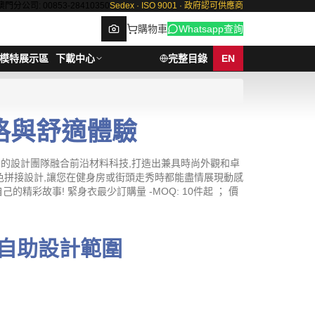
澳門分公司: 00853-28410350
Sedex · ISO 9001 · 政府認可供應商
購物車
Whatsapp查詢
模特展示區
下載中心
完整目錄
EN
風格與舒適體驗
Browse
們的設計團隊融合前沿材料科技,打造出兼具時尚外觀和卓
色拼接設計,讓您在健身房或街頭走秀時都能盡情展現動感
精彩故事! 緊身衣最少訂購量 -MOQ: 10件起 ； 價
自助設計範圍