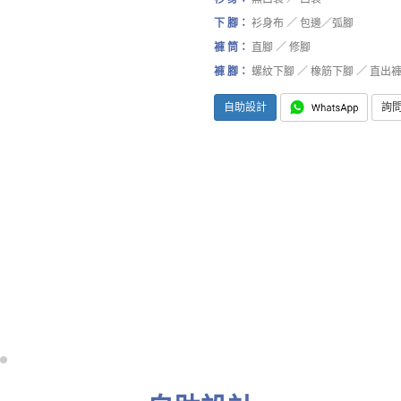
下 腳：
衫身布 ／ 包邊／弧腳
褲 筒：
直腳 ／ 修腳
褲 腳：
螺紋下腳 ／ 橡筋下腳 ／ 直出
自助設計
詢