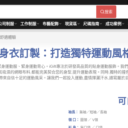
搜索
公司制服
工作制服
布藝配飾
現貨區
尺碼指南
成功案例
與舒適體驗
專業緊身衣訂製：打造獨特運動
身運動服、緊身運動背心。iGift專注於研發高品質的貼身運動服飾。我
氣吸濕的網眼布料,都能完美契合您的身型,提升運動表現。同時,獨特的撞
,帶來自信十足的運動風采。讓我們一起投入運動,盡情揮灑汗水,譜寫屬於自己的
可
袖長：
無袖／短袖／長袖
領 口：
圖領 ／ V領
衫 身：
無口袋 ／ 口袋