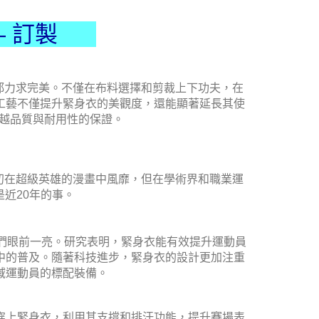
— 訂製
都力求完美。不僅在布料選擇和剪裁上下功夫，在
工藝不僅提升緊身衣的美觀度，還能顯著延長其使
越品質與耐用性的保證。
初在超級英雄的漫畫中風靡，但在學術界和職業運
近20年的事。
人們眼前一亮。研究表明，緊身衣能有效提升運動員
中的普及。隨著科技進步，緊身衣的設計更加注重
域運動員的標配裝備。
穿上緊身衣，利用其支撐和排汗功能，提升賽場表