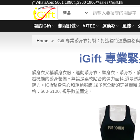
WhatsApp: 5661 1880
2360 1900
sales@igift.hk
關於iGift
制服訂做
印TEE
運動衫
風褸
Home
iGift 專業緊身衣訂製：打造獨特運動風格
iGift 
緊身衣又稱緊身衣服、運動緊身衣、塑身衣、緊身衫、緊
越機能的緊身裝備。無論是柔軟貼合的彈力面料,還是透
魅力。IGift緊身背心和運動服飾,賦予您全新的穿著體驗
格：$60-$100, 視乎數量而定。