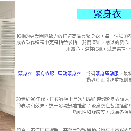
緊身衣 
iGift
的專業團隊致力於打造高品質緊身衣，每一個細節
成衣製作過程中更是精益求精。我們深知，精湛的製作
用壽命。選擇
iGift
，就是選擇卓
緊身衣
|
緊身衣服
|
運動緊身衣
，或稱
緊身運動服
，最
動界真正引起重視則是
20世紀90年代，田徑賽場上首次出現的連體緊身衣讓
的表現和效果，這一發現迅速推動了緊身衣在各類運動
功能性和舒適度，成為各領
如今，不僅田徑選手，甚至等球類運動員也在比賽服內