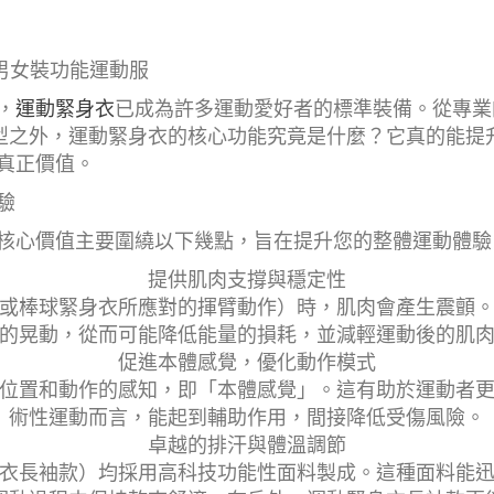
訂製男女裝功能運動服
，
運動緊身衣
已成為許多運動愛好者的標準裝備。從專業
型之外，運動緊身衣的核心功能究竟是什麼？它真的能提升運
真正價值。
驗
核心價值主要圍繞以下幾點，旨在提升您的整體運動體驗
提供肌肉支撐與穩定性
或棒球緊身衣所應對的揮臂動作）時，肌肉會產生震顫
的晃動，從而可能降低能量的損耗，並減輕運動後的肌
促進本體感覺，優化動作模式
位置和動作的感知，即「本體感覺」。這有助於運動者
術性運動而言，能起到輔助作用，間接降低受傷風險。
卓越的排汗與體溫調節
衣長袖款）均採用高科技功能性面料製成。這種面料能