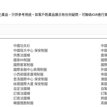
產品，只供參考用途。如客戶對產品展示有任何疑問，可聯絡iGift進行查
中國功夫衫
中
中國恒大中心 保安制服
中
供應法國帽
嘉
國泰88制服
國
國際賓客制服
國
國際金融中心商場制服
外
小西部國家廣場制服
帝國
恩浩國際中心 保安制服
港國
絲寶國際大廈 保安制服
美國
自定法國帽
自
訂做法國帽
訂
訂造法國帽
跨
韓國僑胞制服
高