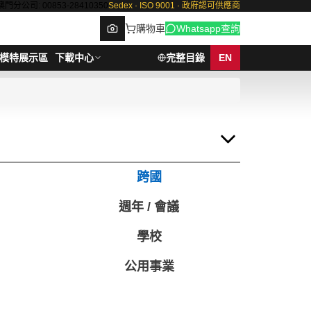
澳門分公司: 00853-28410350
Sedex · ISO 9001 · 政府認可供應商
購物車
Whatsapp查詢
模特展示區
下載中心
完整目錄
EN
Browse
跨國
週年 / 會議
學校
公用事業