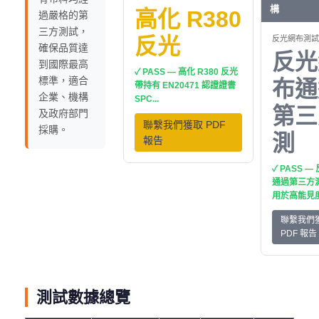
構
高化 R380
過嚴格的第
三方測試，
反光
反光網布測試
確保品質達
反光
到國際最高
✓ PASS — 高化 R380 反光
標準，適合
布通
帶持有 EN20471 認證證書
企業、機構
SPC...
第三
及政府部門
聯繫我們獲取 PDF
採購。
測
報告
✓ PASS 
通過第三方
用於高能見
聯繫我們
PDF 報告
測試數據總覽