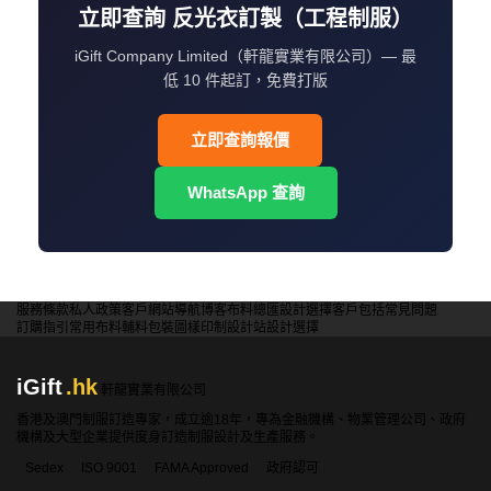
立即查詢 反光衣訂製（工程制服）
iGift Company Limited（軒龍實業有限公司）— 最
低 10 件起訂，免費打版
立即查詢報價
WhatsApp 查詢
服務條款
私人政策
客戶
網站導航
博客
布料總匯
設計選擇
客戶包括
常見問題
訂購指引
常用布料
輔料包裝
圖樣印制
設計站
設計選擇
iGift
.hk
軒龍實業有限公司
香港及澳門制服訂造專家，成立逾18年，專為金融機構、物業管理公司、政府
機構及大型企業提供度身訂造制服設計及生產服務。
Sedex
ISO 9001
FAMA Approved
政府認可