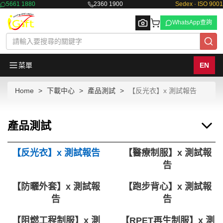
5661 1880
2360 1900
Sedex · ISO 9001
WhatsApp查詢
菜單
EN
Home
下載中心
產品測試
【反光衣】x 測試報告
Browse
產品測試
【反光衣】x 測試報告
【醫療制服】x 測試報
告
【防曬外套】x 測試報
【跑步背心】x 測試報
告
告
【阻燃工程制服】x 測
【RPET再生制服】x 測