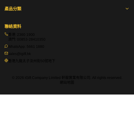
產品分類
聯絡資料
香港:
2360 1900
澳門:
00853-28410350
WhatsApp:
5661 1880
sales@igift.hk
香港九龍太子汝州街50號地下
© 2026 iGift Company Limited 軒龍實業有限公司. All rights reserved.
網站地圖