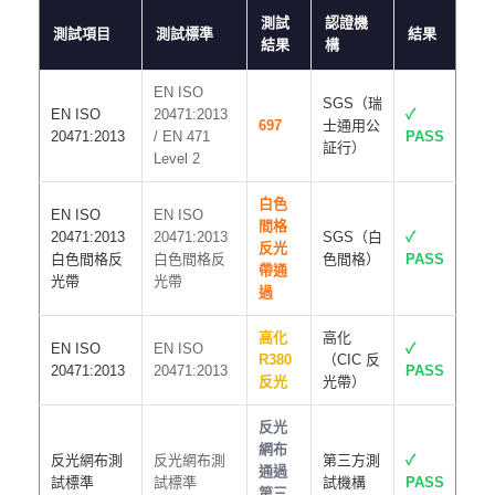
測試
認證機
測試項目
測試標準
結果
結果
構
EN ISO
SGS（瑞
EN ISO
20471:2013
✓
697
士通用公
20471:2013
/ EN 471
PASS
証行）
Level 2
白色
EN ISO
EN ISO
間格
20471:2013
20471:2013
SGS（白
✓
反光
白色間格反
白色間格反
色間格）
PASS
帶通
光帶
光帶
過
高化
高化
EN ISO
EN ISO
✓
R380
（CIC 反
20471:2013
20471:2013
PASS
反光
光帶）
反光
網布
反光網布測
反光網布測
第三方測
✓
通過
試標準
試標準
試機構
PASS
第三