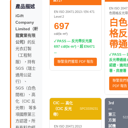
產品描述
EN ISO 2047
EN ISO 20471:2013 / EN 471
色間格反光帶
iGift
Level 2
白色
Company
697
Limited（軒
格反
cd/(lx·m²)
龍實業有限
✓ PASS — 反光帶反光度
帶通
公司）
的反
697 cd/(lx·m²)，超 EN471
光衣訂製
...
✓ PASS 
（工程制
反光帶通過 E
服），持有
聯繫我們獲取 PDF 報告
認證，適用
SGS（瑞士
署、房屋署
通用公証
聯繫我們
行）、
PDF 報告
SGS（白色
間格）、高
化（CIC 反
CIC — 高化
3rd
光帶） 等多
（CIC 反光
—
SPC0339231
項國際第三
帶）
第三
522
方測
方認證。所
試機
EN ISO 20471:2013
有布料均經