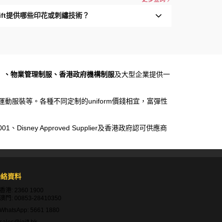
Gift提供哪些印花或刺繡技術？
）、物業管理制服、香港政府機構制服
及大型企業提供一
運動服裝等。各種不同定制的uniform價錢相宜，富彈性
sney Approved Supplier及香港政府認可供應商
聯絡資料
香港:
2360 1900
澳門:
00853-28410350
WhatsApp:
5661 1880
sales@igift.hk