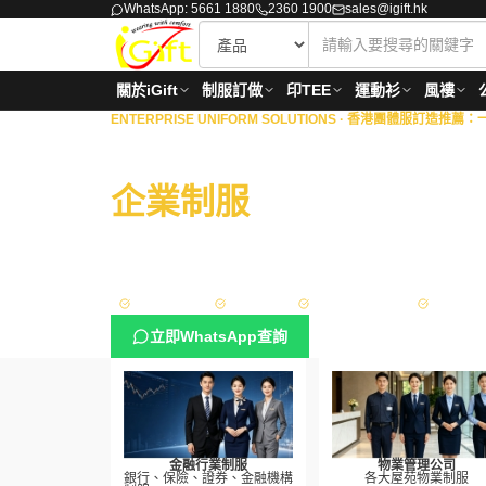
WhatsApp: 5661 1880
2360 1900
sales@igift.hk
關於iGift
制服訂做
印TEE
運動衫
風褸
ENTERPRISE UNIFORM SOLUTIONS ·
香港團體服訂造推薦：一站
商業機構 · 物業管理 · 
企業制服
一站式度身訂
擁有18年豐富經驗，專為港澳地區的銀行、保險、證券
理、政府部門與大型企業，提供從專屬設計、度身量度
方案。
Sedex 認證
ISO 9001
政府認可供應商
FAMA App
立即WhatsApp查詢
金融行業制服
物業管理公司
銀行、保險、證券、金融機構
各大屋苑物業制服