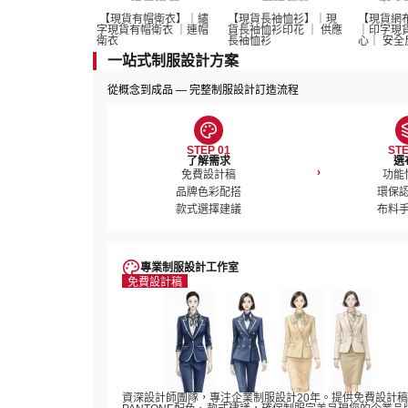
 【現貨有帽衛衣】｜繡
【現貨長袖恤衫】｜現
【現貨網
字現貨有帽衛衣 ｜連帽
貨長袖恤衫印花 ｜ 供應
｜印字現
衛衣
長袖恤衫 
心｜ 安全
一站式制服設計方案
從概念到成品 — 完整制服設計訂造流程
STEP 01
STE
了解需求
選
›
免費設計稿

功能
品牌色彩配搭

環保認
款式選擇建議
布料
專業制服設計工作室
免費設計稿
資深設計師團隊，專注企業制服設計20年。提供免費設計