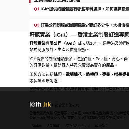
Q1.
iGift提供的團體服有哪些布料選擇，如何選擇
Q3.
訂製公司制服或團體服最少要訂多少件，大概價
軒龍實業（iGift）— 香港企業制服訂造專
軒龍實業有限公司（iGift）
成立逶18年，是香港及澳門
站式制服設計、生產及供應服務。
iGift提供的制服種類繁多，包拪T恤、Polo恤、背心
的訂購數量，幫助客人將意念實踐為實在的產品。
印製方法包括
絲印、電腦繡花、熱轉印、燙畫、噌墨燙
等多項國際認證。
服務條款
私人政策
客戶
網站導航
博客
布料總匯
設計選擇
客戶包括
iGift
.hk
軒龍實業有限公司
香港及澳門制服訂造專家，成立逾18年，專為金融機構、物業管
公司、政府機構及大型企業提供度身訂造制服設計及生產服務。
Sedex
ISO 9001
FAMA Approved
政府認可