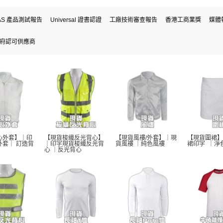
AS 產品測試報告
Universal 證書認證
工廠技術審查報告
香港工商業獎
媒體
府認可供應商
心外套】｜印
【現貨梭織反光背心】
【現貨風褸/外套】｜現
【現貨圍裙】
外套｜ 訂造背
｜印字現貨梭織反光背
貨風褸 ｜純色風褸 
裙印字  ｜淨
心 ｜反光背心