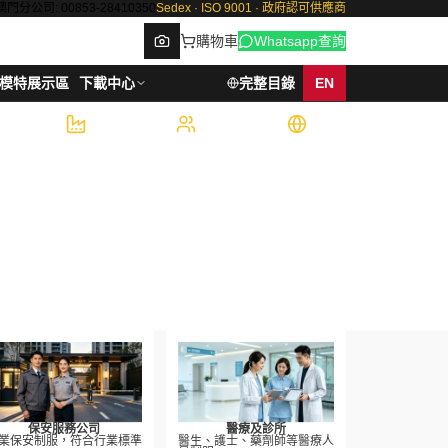
澳門分公司: 00853-28410350
Sedex · ISO 9001 · 政府認可供應商
購物車
Whatsapp查詢
模特展示區
下載中心
完整目錄
EN
6,000
500+
7
件/週產能
企業客戶
國際認證
Browse
保安服務公司
醫療及診所
業保安制服，符合行業標準
醫生、護士、藥劑師等醫療人