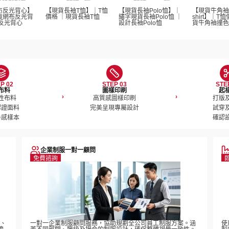
布反光背心】
【現貨長袖T恤】｜T恤
【現貨長袖Polo恤】｜
【現貨牛角袖
貨網布反光背
價格 ｜現貨長袖T恤  
繡字現貨長袖Polo恤 ｜
shirt】｜T
反光背心
設計長袖Polo恤 
貨牛角袖撞色T-s
P 02
STEP 03
STE
布料
圖樣印刷
起
›
›
性布料

高質感圖樣印刷

打版及
證面料

完美呈現專屬設計
試穿及
手感樣本
確認
企業制服一對一顧問
免費諮詢
稿、
一對一企業制服顧問服務，協助規劃全公司員工制服方案。涵
使