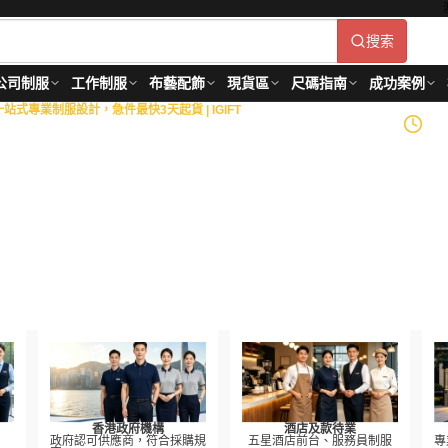
搜索
公司制服
工作制服
布藝配飾
現貨區
尺碼指南
成功案例
式專業制服設計，急件最快3天起貨 | IGIFT
政府部門
18+
年製衣經驗
造
等金融機構，以及物業管
到生產供應的全面制服解決
roved
香港政府機構
酒店及款待業
政府認可供應商，符合採購規
五星酒店前台、服務員制服
專