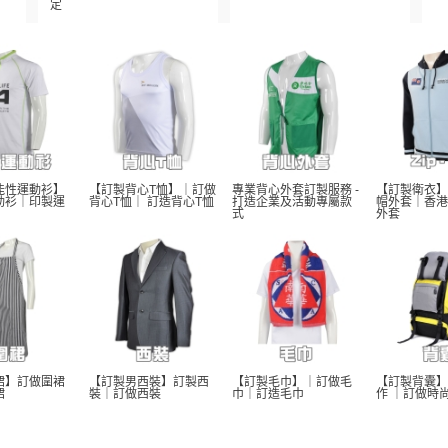
定
能性運動衫】
【訂製背心T恤】｜訂做
專業背心外套訂製服務 - 
【訂製衛衣】
動衫｜印製運
背心T恤｜ 訂造背心T恤
打造企業及活動專屬款
帽外套｜香港
式
外套
裙】訂做圍裙
【訂製男西裝】訂製西
【訂製毛巾】｜訂做毛
【訂製背囊】
裙
裝｜訂做西裝
巾｜訂造毛巾
作 ｜訂做時