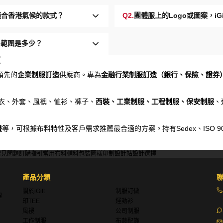
最適合香港氣候的款式？
Q2.
團體服上的Logo或圖案，i
格範圍是多少？
家
領先的
企業制服訂造
供應商。專為
金融行業制服訂造（銀行、保險、證券
、衛衣、外套、風襖、恤衫、褲子、
西裝、工業制服、工程制服、保安制服
、
畫
等，可根據布料特性及客戶需求推薦最合適的方案。持有Sedex、ISO 9001、Di
常見問題
訂購指引
常用布料
輔料包裝
圖樣印制
設計站
設計選擇
產品分類
關於iGift
制服訂做
理
印TEE
運動衫
風褸
公司制服
工作制服
布藝配飾