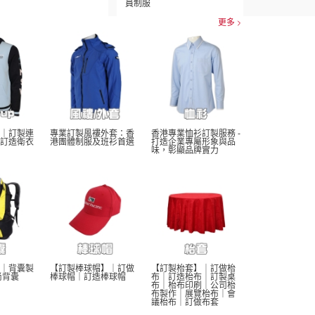
員制服
更多
｜訂製連
專業訂製風褸外套：香
香港專業恤衫訂製服務 - 
訂造衛衣
港團體制服及班衫首選
打造企業專屬形象與品
味，彰顯品牌實力
｜背囊製
【訂製棒球帽】｜訂做
【訂製枱套】｜訂做枱
尚背囊
棒球帽｜訂造棒球帽
布｜訂造枱布｜訂製桌
布｜枱布印刷｜公司枱
布製作｜展覽枱布｜會
議枱布｜訂做布套