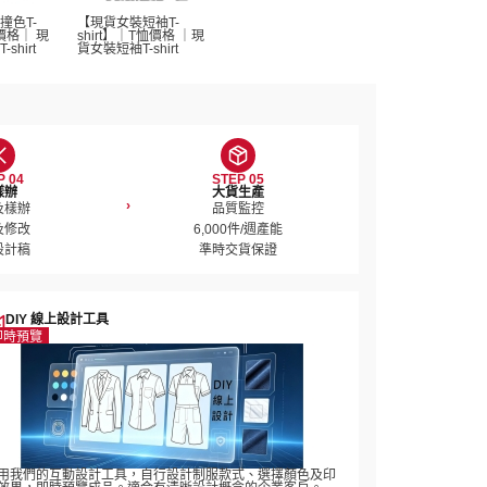
撞色T-
【現貨女裝短袖T-
恤價格｜ 現
shirt】｜T恤價格 ｜現
hirt 
貨女裝短袖T-shirt 
P 04
STEP 05
樣辦
大貨生產
›
樣辦

品質監控

修改

6,000件/週產能

設計稿
準時交貨保證
DIY 線上設計工具
即時預覽
用我們的互動設計工具，自行設計制服款式、選擇顏色及印