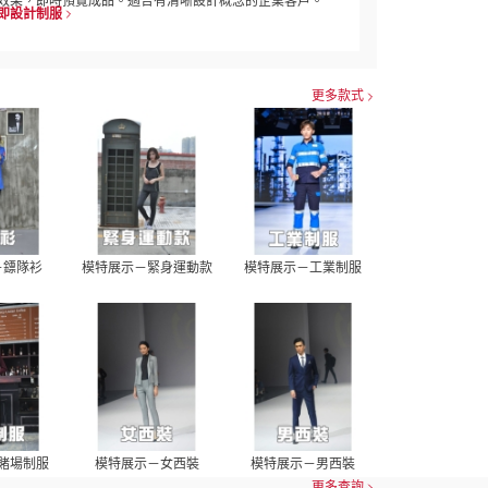
效果，即時預覽成品。適合有清晰設計概念的企業客戶。
即設計制服
更多款式
－鏢隊衫
模特展示－緊身運動款
模特展示－工業制服
賭場制服
模特展示－女西裝
模特展示－男西裝
更多查詢