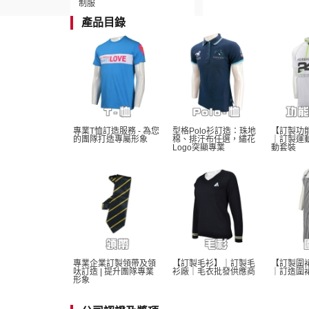
制服
產品目錄
專業T恤訂造服務 - 為您
型格Polo衫訂造：珠地
【訂製功
的團隊打造專屬形象
棉、排汗布任選，繡花
｜訂製運
Logo突顯專業
動套裝
專業企業訂製領帶及領
【訂製毛衫】｜訂製毛
【訂製圍
呔訂造 | 提升團隊專業
衫廠｜毛衣批發供應商
｜訂造圍
形象