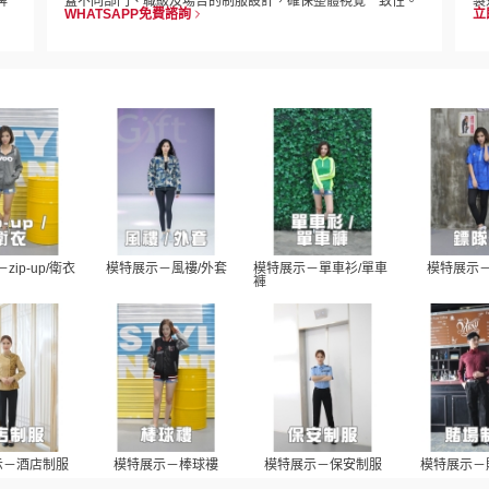
牌
蓋不同部門、職級及場合的制服設計，確保整體視覺一致性。
製
WHATSAPP免費諮詢
立
zip-up/衛衣
模特展示－風褸/外套
模特展示－單車衫/單車
模特展示
褲
示－酒店制服
模特展示－棒球褸
模特展示－保安制服
模特展示－