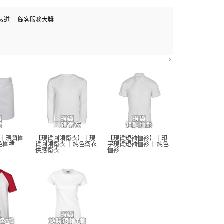
報道
顧客服務大獎
｜現貨圍
【現貨圓領衛衣】｜現
【現貨短袖恤衫】｜印
色圍裙 
貨圓領衛衣 ｜純色衛衣 
字現貨短袖恤衫｜ 純色
供應衛衣
恤衫 