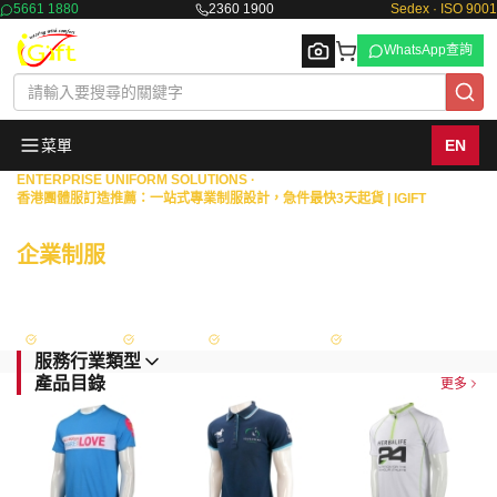
5661 1880
2360 1900
Sedex · ISO 9001
WhatsApp查詢
菜單
EN
ENTERPRISE UNIFORM SOLUTIONS ·
香港團體服訂造推薦：一站式專業制服設計，急件最快3天起貨 | IGIFT
Browse
商業機構 · 物業管理 · 政府部門
企業制服
一站式度身訂造
擁有18年豐富經驗，專為港澳地區的銀行、保險、證券等金融機構，以及物業
管理、政府部門與大型企業，提供從專屬設計、度身量度到生產供應的全面制
服解決方案。
Sedex 認證
ISO 9001
政府認可供應商
FAMA Approved
服務行業類型
產品目錄
更多