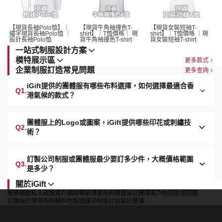
【現貨長袖Polo恤】｜
【現貨牛角袖撞色T-
【現貨女裝短袖T-
繡字現貨長袖Polo恤 ｜
shirt】｜T恤價格｜ 現
shirt】｜T恤價格 ｜現
設計長袖Polo恤 
貨牛角袖撞色T-shirt 
貨女裝短袖T-shirt 
一站式制服設計方案
模特展示區
更多款式
企業制服訂造常見問題
更多查詢
iGift提供的團體服有哪些布料選擇，如何選擇最適合香
Q1.
港氣候的款式？
團體服上的Logo或圖案，iGift提供哪些印花或刺繡技
Q2.
術？
訂製公司制服或團體服最少要訂多少件，大概價格範圍
Q3.
是多少？
關於iGift
服務條款
私人政策
客戶
網站導航
博客
布料總匯
設計選擇
客戶包括
常見問題
訂購指引
常用布料
輔料包裝
圖樣印制
設計站
設計選擇