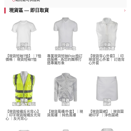
政府認可供應商
現貨區 — 即日取貨
【現貨短袖T恤】｜T恤
專業現貨短袖Polo恤訂
【現貨背心外套】｜印
價格｜ 現貨短袖T恤 
造服務 - 為您的團隊打
現貨背心外套｜ 訂造背
造專屬形象
心外套
【現貨梭織反光背心】
【現貨風褸/外套】｜現
【現貨圍裙】｜現貨圍
｜印字現貨梭織反光背
貨風褸 ｜純色風褸 
裙印字  ｜淨色圍裙 
心 ｜反光背心