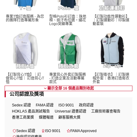
專業T恤訂造服務 - 為您
型格Polo衫訂造：珠地
【訂製功能性運動衫】
的團隊打造專屬形象
棉、排汗布任選，繡花
｜訂製運動衫｜印製運
Logo突顯專業
動套裝
【訂製背心T恤】｜訂
專業背心外套訂製服務 
【訂製衛衣】｜訂製連
做背心T恤｜ 訂造背心T
- 打造企業及活動專屬
帽外套｜香港訂造衛衣
恤
款式
外套
顯示全部 16 個產品類別
收起
公司認證及獎項
Sedex 認證
FAMA 認證
ISO 9001
政府認證
HOKLAS 產品測試報告
Universal 證書認證
工廠技術審查報告
香港工商業獎
媒體報道
顧客服務大獎
Sedex 認證
ISO 9001
FAMA Approved