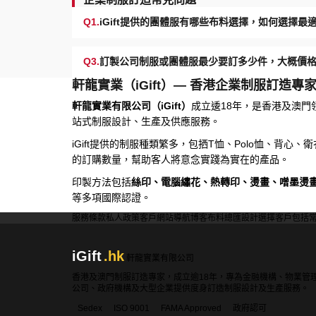
Q1.
iGift提供的團體服有哪些布料選擇，如何選擇
Q3.
訂製公司制服或團體服最少要訂多少件，大概價
軒龍實業（iGift）— 香港企業制服訂造專
軒龍實業有限公司（iGift）
成立逶18年，是香港及澳門
站式制服設計、生產及供應服務。
iGift提供的制服種類繁多，包拪T恤、Polo恤、背心
的訂購數量，幫助客人將意念實踐為實在的產品。
印製方法包括
絲印、電腦繡花、熱轉印、燙畫、噌墨燙
等多項國際認證。
服務條款
私人政策
客戶
網站導航
博客
布料總匯
設計選擇
客戶包括
iGift
.hk
軒龍實業有限公司
香港及澳門制服訂造專家，成立逾18年，專為金融機構、物業管
公司、政府機構及大型企業提供度身訂造制服設計及生產服務。
Sedex
ISO 9001
FAMA Approved
政府認可