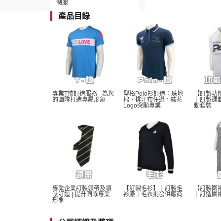
制服
產品目錄
專業T恤訂造服務 - 為您
型格Polo衫訂造：珠地
【訂製功
的團隊打造專屬形象
棉、排汗布任選，繡花
｜訂製運
Logo突顯專業
動套裝
專業企業訂製領帶及領
【訂製毛衫】｜訂製毛
【訂製圍
呔訂造 | 提升團隊專業
衫廠｜毛衣批發供應商
｜訂造圍
形象