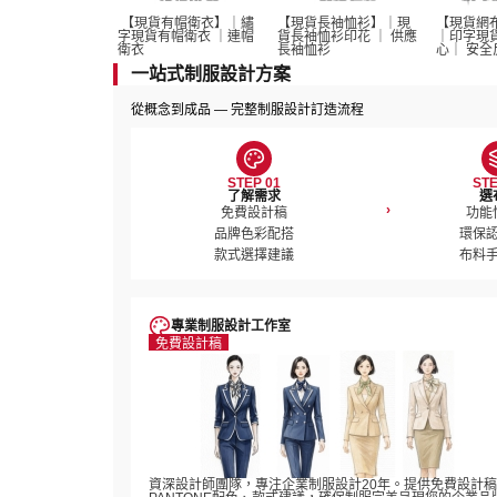
 【現貨有帽衛衣】｜繡
【現貨長袖恤衫】｜現
【現貨網
字現貨有帽衛衣 ｜連帽
貨長袖恤衫印花 ｜ 供應
｜印字現
衛衣
長袖恤衫 
心｜ 安全
一站式制服設計方案
從概念到成品 — 完整制服設計訂造流程
STEP 01
STE
了解需求
選
›
免費設計稿

功能
品牌色彩配搭

環保認
款式選擇建議
布料
專業制服設計工作室
免費設計稿
資深設計師團隊，專注企業制服設計20年。提供免費設計