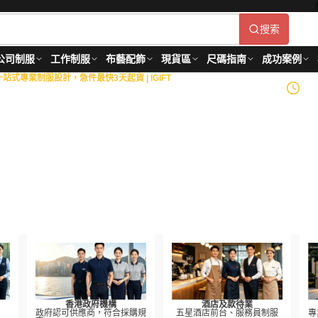
搜索
公司制服
工作制服
布藝配飾
現貨區
尺碼指南
成功案例
式專業制服設計，急件最快3天起貨 | IGIFT
政府部門
18+
年製衣經驗
造
等金融機構，以及物業管
到生產供應的全面制服解決
roved
香港政府機構
酒店及款待業
政府認可供應商，符合採購規
五星酒店前台、服務員制服
專