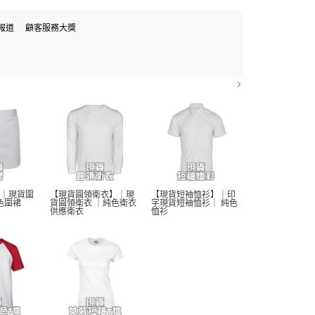
報道
顧客服務大獎
｜現貨圍
【現貨圓領衛衣】｜現
【現貨短袖恤衫】｜印
色圍裙 
貨圓領衛衣 ｜純色衛衣 
字現貨短袖恤衫｜ 純色
供應衛衣
恤衫 