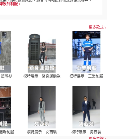
效果，即時預覽成品。適合有清晰設計概念的企業客戶。
即設計制服
更多款式
－鏢隊衫
模特展示－緊身運動款
模特展示－工業制服
賭場制服
模特展示－女西裝
模特展示－男西裝
更多查詢