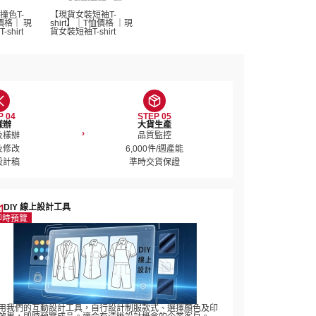
撞色T-
【現貨女裝短袖T-
恤價格｜ 現
shirt】｜T恤價格 ｜現
hirt 
貨女裝短袖T-shirt 
P 04
STEP 05
樣辦
大貨生產
›
樣辦

品質監控

修改

6,000件/週產能

設計稿
準時交貨保證
DIY 線上設計工具
即時預覽
用我們的互動設計工具，自行設計制服款式、選擇顏色及印