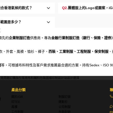
最適合香港氣候的款式？
Q2.
團體服上的Logo或圖案，i
格範圍是多少？
家
領先的
企業制服訂造
供應商。專為
金融行業制服訂造（銀行、保險、證券
、衛衣、外套、風襖、恤衫、褲子、
西裝、工業制服、工程制服、保安制服
、
畫
等，可根據布料特性及客戶需求推薦最合適的方案。持有Sedex、ISO 9001、Di
常見問題
訂購指引
常用布料
輔料包裝
圖樣印制
設計站
設計選擇
產品分類
關於iGift
制服訂做
理
印TEE
運動衫
風褸
公司制服
工作制服
布藝配飾