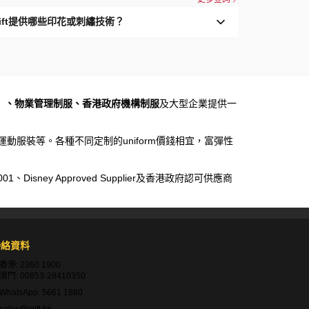
Gift提供哪些印花或刺繡技術？
）、物業管理制服、香港政府機構制服
及大型企業提供一
運動服裝等。各種不同定制的uniform價錢相宜，富彈性
sney Approved Supplier及香港政府認可供應商
聯絡資料
香港:
2360 1900
澳門:
00853-28410350
WhatsApp:
5661 1880
sales@igift.hk