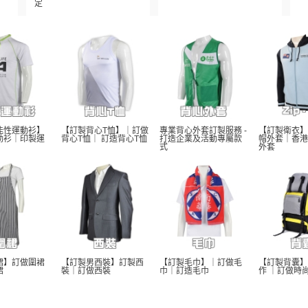
定
能性運動衫】
【訂製背心T恤】｜訂做
專業背心外套訂製服務 - 
【訂製衛衣】
動衫｜印製運
背心T恤｜ 訂造背心T恤
打造企業及活動專屬款
帽外套｜香港
式
外套
裙】訂做圍裙
【訂製男西裝】訂製西
【訂製毛巾】｜訂做毛
【訂製背囊】
裙
裝｜訂做西裝
巾｜訂造毛巾
作 ｜訂做時