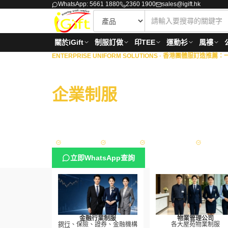
WhatsApp: 5661 1880
2360 1900
sales@igift.hk
關於iGift
制服訂做
印TEE
運動衫
風褸
ENTERPRISE UNIFORM SOLUTIONS ·
香港團體服訂造推薦：一站
商業機構 · 物業管理 · 
企業制服
一站式度身訂
擁有18年豐富經驗，專為港澳地區的銀行、保險、證券
理、政府部門與大型企業，提供從專屬設計、度身量度
方案。
Sedex 認證
ISO 9001
政府認可供應商
FAMA App
立即WhatsApp查詢
金融行業制服
物業管理公司
銀行、保險、證券、金融機構
各大屋苑物業制服