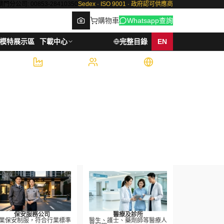
澳門分公司: 00853-28410350
Sedex · ISO 9001 · 政府認可供應商
購物車
Whatsapp查詢
模特展示區
下載中心
完整目錄
EN
6,000
500+
7
件/週產能
企業客戶
國際認證
Browse
保安服務公司
醫療及診所
業保安制服，符合行業標準
醫生、護士、藥劑師等醫療人