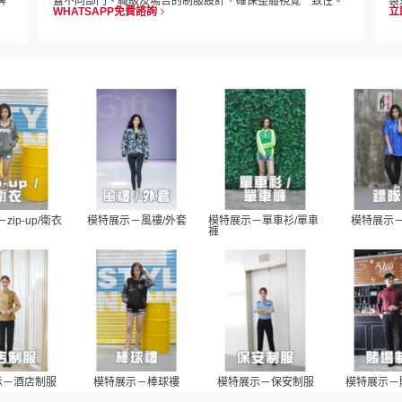
牌
蓋不同部門、職級及場合的制服設計，確保整體視覺一致性。
製
WHATSAPP免費諮詢
立
zip-up/衛衣
模特展示－風褸/外套
模特展示－單車衫/單車
模特展示
褲
示－酒店制服
模特展示－棒球褸
模特展示－保安制服
模特展示－