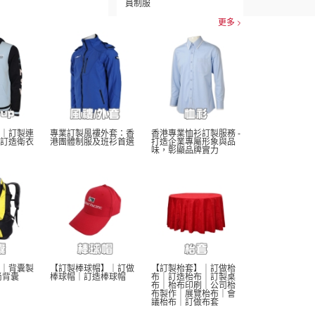
員制服
更多
｜訂製連
專業訂製風褸外套：香
香港專業恤衫訂製服務 - 
訂造衛衣
港團體制服及班衫首選
打造企業專屬形象與品
味，彰顯品牌實力
｜背囊製
【訂製棒球帽】｜訂做
【訂製枱套】｜訂做枱
尚背囊
棒球帽｜訂造棒球帽
布｜訂造枱布｜訂製桌
布｜枱布印刷｜公司枱
布製作｜展覽枱布｜會
議枱布｜訂做布套