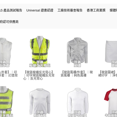
AS 產品測試報告
Universal 證書認證
工廠技術審查報告
香港工商業獎
媒體
府認可供應商
心外套】｜印
【現貨梭織反光背心】
【現貨風褸/外套】｜現
【現貨圍裙】
外套｜ 訂造背
｜印字現貨梭織反光背
貨風褸 ｜純色風褸 
裙印字  ｜淨
心 ｜反光背心