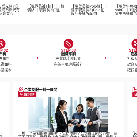
布反光背心】
【現貨長袖T恤】｜T恤
【現貨長袖Polo恤】｜
【現貨牛角袖
貨網布反光背
價格 ｜現貨長袖T恤  
繡字現貨長袖Polo恤 ｜
shirt】｜T
反光背心
設計長袖Polo恤 
貨牛角袖撞色T-s
P 02
STEP 03
STE
布料
圖樣印刷
起
›
›
性布料

高質感圖樣印刷

打版及
證面料

完美呈現專屬設計
試穿及
手感樣本
確認
企業制服一對一顧問
免費諮詢
稿、
一對一企業制服顧問服務，協助規劃全公司員工制服方案。涵
使