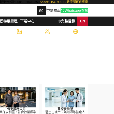
澳門分公司: 00853-28410350
Sedex · ISO 9001 · 政府認可供應商
購物車
Whatsapp查詢
模特展示區
下載中心
完整目錄
EN
6,000
500+
7
件/週產能
企業客戶
國際認證
Browse
保安服務公司
醫療及診所
業保安制服，符合行業標準
醫生、護士、藥劑師等醫療人