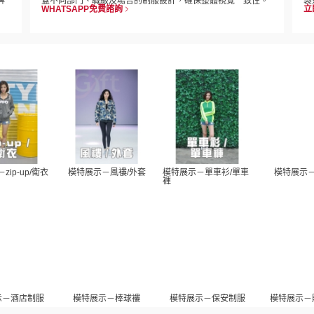
牌
蓋不同部門、職級及場合的制服設計，確保整體視覺一致性。
製
WHATSAPP免費諮詢
立
zip-up/衛衣
模特展示－風褸/外套
模特展示－單車衫/單車
模特展示
褲
示－酒店制服
模特展示－棒球褸
模特展示－保安制服
模特展示－