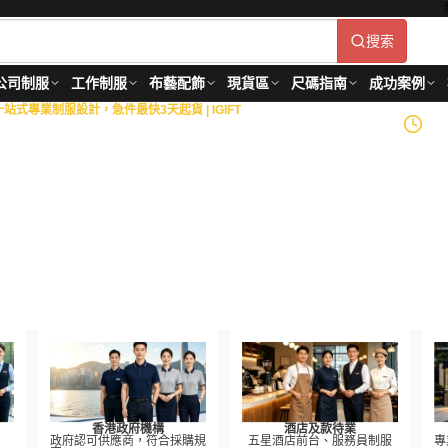
搜索
公司制服
工作制服
布藝配飾
現貨區
尺碼指南
成功案例
式專業制服設計，急件最快3天起貨 | IGIFT
政府部門
18+
年製衣經驗
造
等金融機構，以及物業管
到生產供應的全面制服解決
roved
香港政府機構
酒店及款待業
政府認可供應商，符合採購規
五星酒店前台、服務員制服
專