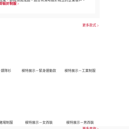
效果，即時預覽成品。適合有清晰設計概念的企業客戶。
即設計制服
更多款式
－鏢隊衫
模特展示－緊身運動款
模特展示－工業制服
賭場制服
模特展示－女西裝
模特展示－男西裝
更多查詢