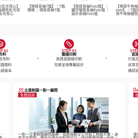
布反光背心】
【現貨長袖T恤】｜T恤
【現貨長袖Polo恤】｜
【現貨牛角袖
貨網布反光背
價格 ｜現貨長袖T恤  
繡字現貨長袖Polo恤 ｜
shirt】｜T
反光背心
設計長袖Polo恤 
貨牛角袖撞色T-s
P 02
STEP 03
STE
布料
圖樣印刷
起
›
›
性布料

高質感圖樣印刷

打版及
證面料

完美呈現專屬設計
試穿及
手感樣本
確認
企業制服一對一顧問
免費諮詢
稿、
一對一企業制服顧問服務，協助規劃全公司員工制服方案。涵
使