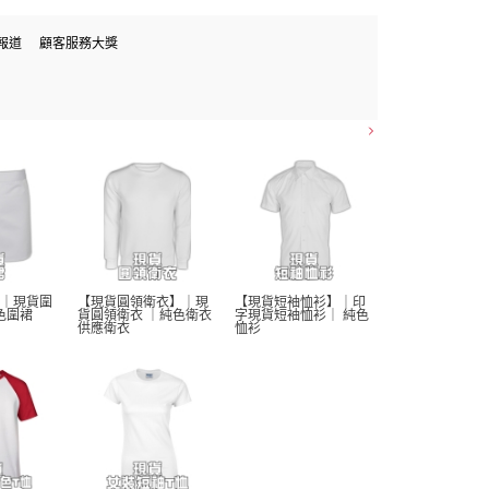
報道
顧客服務大獎
｜現貨圍
【現貨圓領衛衣】｜現
【現貨短袖恤衫】｜印
色圍裙 
貨圓領衛衣 ｜純色衛衣 
字現貨短袖恤衫｜ 純色
供應衛衣
恤衫 