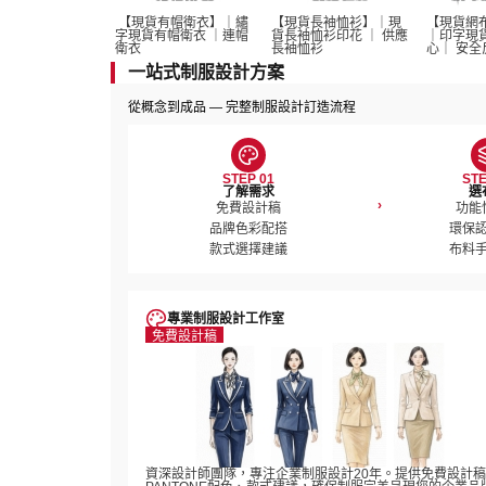
 【現貨有帽衛衣】｜繡
【現貨長袖恤衫】｜現
【現貨網
字現貨有帽衛衣 ｜連帽
貨長袖恤衫印花 ｜ 供應
｜印字現
衛衣
長袖恤衫 
心｜ 安全
一站式制服設計方案
從概念到成品 — 完整制服設計訂造流程
STEP 01
STE
了解需求
選
›
免費設計稿

功能
品牌色彩配搭

環保認
款式選擇建議
布料
專業制服設計工作室
免費設計稿
資深設計師團隊，專注企業制服設計20年。提供免費設計