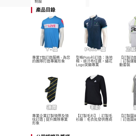
制服
產品目錄
專業T恤訂造服務 - 為您
型格Polo衫訂造：珠地
【訂製功
的團隊打造專屬形象
棉、排汗布任選，繡花
｜訂製運
Logo突顯專業
動套裝
專業企業訂製領帶及領
【訂製毛衫】｜訂製毛
【訂製圍
呔訂造 | 提升團隊專業
衫廠｜毛衣批發供應商
｜訂造圍
形象