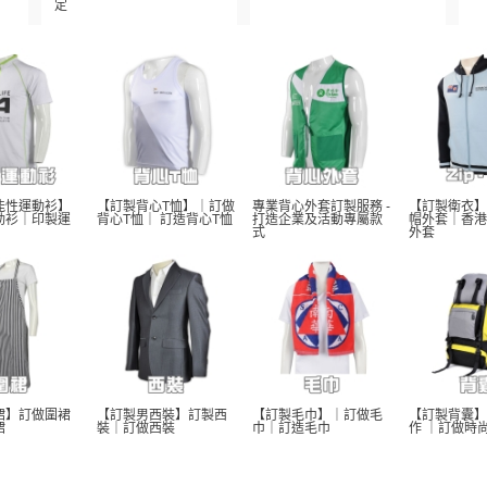
定
能性運動衫】
【訂製背心T恤】｜訂做
專業背心外套訂製服務 - 
【訂製衛衣】
動衫｜印製運
背心T恤｜ 訂造背心T恤
打造企業及活動專屬款
帽外套｜香港
式
外套
裙】訂做圍裙
【訂製男西裝】訂製西
【訂製毛巾】｜訂做毛
【訂製背囊】
裙
裝｜訂做西裝
巾｜訂造毛巾
作 ｜訂做時