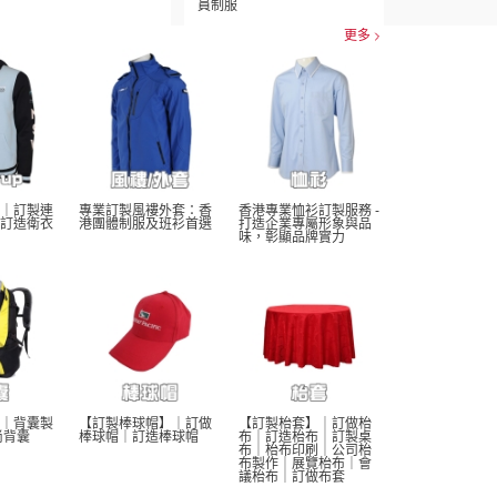
員制服
更多
｜訂製連
專業訂製風褸外套：香
香港專業恤衫訂製服務 - 
訂造衛衣
港團體制服及班衫首選
打造企業專屬形象與品
味，彰顯品牌實力
｜背囊製
【訂製棒球帽】｜訂做
【訂製枱套】｜訂做枱
尚背囊
棒球帽｜訂造棒球帽
布｜訂造枱布｜訂製桌
布｜枱布印刷｜公司枱
布製作｜展覽枱布｜會
議枱布｜訂做布套