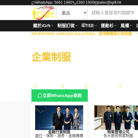
WhatsApp: 5661 1880
2360 1900
sales@igift.hk
關於iGift
制服訂做
印TEE
運動衫
風褸
ENTERPRISE UNIFORM SOLUTIONS ·
香港團體服訂造推薦：一站
商業機構 · 物業管理 · 
企業制服
一站式度身訂
擁有18年豐富經驗，專為港澳地區的銀行、保險、證券
理、政府部門與大型企業，提供從專屬設計、度身量度
方案。
Sedex 認證
ISO 9001
政府認可供應商
FAMA App
立即WhatsApp查詢
金融行業制服
物業管理公司
銀行、保險、證券、金融機構
各大屋苑物業制服