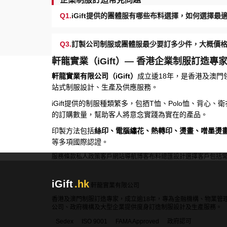
Q1.
iGift提供的團體服有哪些布料選擇，如何選擇
Q3.
訂製公司制服或團體服最少要訂多少件，大概價
軒龍實業（iGift）— 香港企業制服訂造專
軒龍實業有限公司（iGift）
成立逶18年，是香港及澳門
站式制服設計、生產及供應服務。
iGift提供的制服種類繁多，包拪T恤、Polo恤、背心
的訂購數量，幫助客人將意念實踐為實在的產品。
印製方法包括
絲印、電腦繡花、熱轉印、燙畫、噌墨燙
等多項國際認證。
服務條款
私人政策
客戶
網站導航
博客
布料總匯
設計選擇
客戶包括
iGift
.hk
軒龍實業有限公司
香港及澳門制服訂造專家，成立逾18年，專為金融機構、物業管
公司、政府機構及大型企業提供度身訂造制服設計及生產服務。
Sedex
ISO 9001
FAMA Approved
政府認可