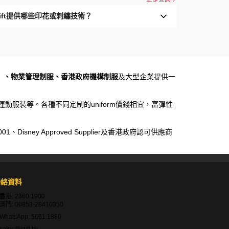
Gift提供哪些印花或刺繡技術？
）、物業管理制服、香港政府機構制服
及大型企業提供一
運動服裝等。各種不同定制的uniform價錢相宜，富彈性
sney Approved Supplier及香港政府認可供應商
聯絡資料
香港:
2360 1900
澳門:
00853-28410350
WhatsApp:
5661 1880
sales@igift.hk