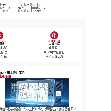
撞色T-
【現貨女裝短袖T-
恤價格｜ 現
shirt】｜T恤價格 ｜現
hirt 
貨女裝短袖T-shirt 
P 04
STEP 05
樣辦
大貨生產
›
樣辦

品質監控

修改

6,000件/週產能

設計稿
準時交貨保證
DIY 線上設計工具
即時預覽
用我們的互動設計工具，自行設計制服款式、選擇顏色及印