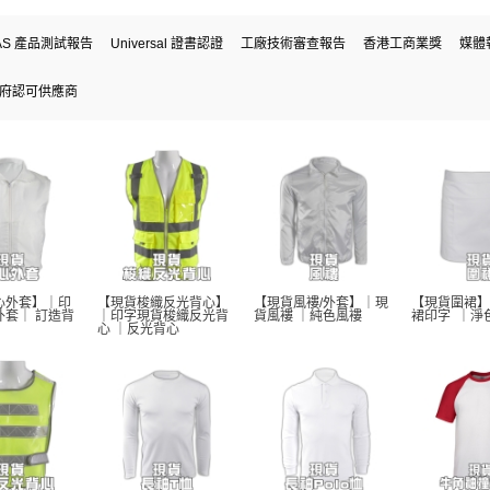
AS 產品測試報告
Universal 證書認證
工廠技術審查報告
香港工商業獎
媒體
府認可供應商
心外套】｜印
【現貨梭織反光背心】
【現貨風褸/外套】｜現
【現貨圍裙】
外套｜ 訂造背
｜印字現貨梭織反光背
貨風褸 ｜純色風褸 
裙印字  ｜淨
心 ｜反光背心