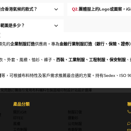
最適合香港氣候的款式？
Q2.
團體服上的Logo或圖案，i
格範圍是多少？
家
領先的
企業制服訂造
供應商。專為
金融行業制服訂造（銀行、保險、證券
、衛衣、外套、風襖、恤衫、褲子、
西裝、工業制服、工程制服、保安制服
、
畫
等，可根據布料特性及客戶需求推薦最合適的方案。持有Sedex、ISO 9001、Di
常見問題
訂購指引
常用布料
輔料包裝
圖樣印制
設計站
設計選擇
產品分類
關於iGift
制服訂做
理
印TEE
運動衫
風褸
公司制服
工作制服
布藝配飾