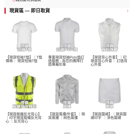
政府認可供應商
現貨區 — 即日取貨
【現貨短袖T恤】｜T恤
專業現貨短袖Polo恤訂
【現貨背心外套】｜印
價格｜ 現貨短袖T恤 
造服務 - 為您的團隊打
現貨背心外套｜ 訂造背
造專屬形象
心外套
【現貨梭織反光背心】
【現貨風褸/外套】｜現
【現貨圍裙】｜現貨圍
｜印字現貨梭織反光背
貨風褸 ｜純色風褸 
裙印字  ｜淨色圍裙 
心 ｜反光背心