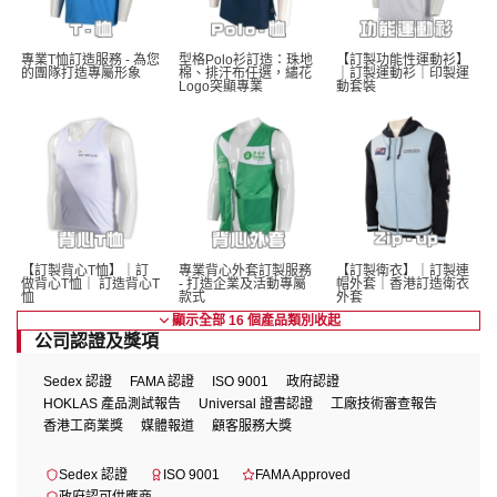
專業T恤訂造服務 - 為您
型格Polo衫訂造：珠地
【訂製功能性運動衫】
的團隊打造專屬形象
棉、排汗布任選，繡花
｜訂製運動衫｜印製運
Logo突顯專業
動套裝
【訂製背心T恤】｜訂
專業背心外套訂製服務 
【訂製衛衣】｜訂製連
做背心T恤｜ 訂造背心T
- 打造企業及活動專屬
帽外套｜香港訂造衛衣
恤
款式
外套
顯示全部 16 個產品類別
收起
公司認證及獎項
Sedex 認證
FAMA 認證
ISO 9001
政府認證
HOKLAS 產品測試報告
Universal 證書認證
工廠技術審查報告
香港工商業獎
媒體報道
顧客服務大獎
Sedex 認證
ISO 9001
FAMA Approved