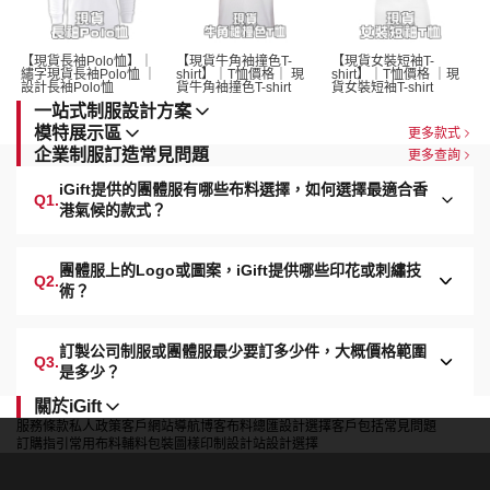
【現貨長袖Polo恤】｜
【現貨牛角袖撞色T-
【現貨女裝短袖T-
繡字現貨長袖Polo恤 ｜
shirt】｜T恤價格｜ 現
shirt】｜T恤價格 ｜現
設計長袖Polo恤 
貨牛角袖撞色T-shirt 
貨女裝短袖T-shirt 
一站式制服設計方案
模特展示區
更多款式
企業制服訂造常見問題
更多查詢
iGift提供的團體服有哪些布料選擇，如何選擇最適合香
Q1.
港氣候的款式？
團體服上的Logo或圖案，iGift提供哪些印花或刺繡技
Q2.
術？
訂製公司制服或團體服最少要訂多少件，大概價格範圍
Q3.
是多少？
關於iGift
服務條款
私人政策
客戶
網站導航
博客
布料總匯
設計選擇
客戶包括
常見問題
訂購指引
常用布料
輔料包裝
圖樣印制
設計站
設計選擇