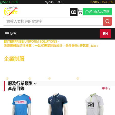
5661 1880
2360 1900
Sedex · ISO 9001
WhatsApp查詢
菜單
EN
ENTERPRISE UNIFORM SOLUTIONS ·
香港團體服訂造推薦：一站式專業制服設計，急件最快3天起貨 | IGIFT
Browse
商業機構 · 物業管理 · 政府部門
企業制服
一站式度身訂造
擁有18年豐富經驗，專為港澳地區的銀行、保險、證券等金融機構，以及物業
管理、政府部門與大型企業，提供從專屬設計、度身量度到生產供應的全面制
服解決方案。
Sedex 認證
ISO 9001
政府認可供應商
FAMA Approved
服務行業類型
產品目錄
更多