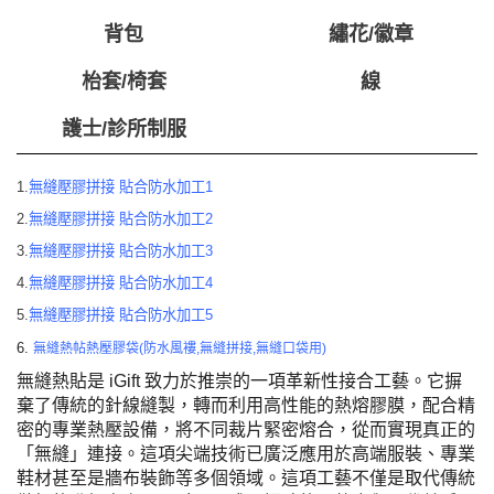
背包
繡花/徽章
枱套/椅套
線
護士/診所制服
1.
無縫壓膠拼接 貼合防水加工1
2.
無縫壓膠拼接 貼合防水加工2
3.
無縫壓膠拼接 貼合防水加工3
4.
無縫壓膠拼接 貼合防水加工4
5.
無縫壓膠拼接 貼合防水加工5
6.
無縫熱帖熱壓膠袋(防水風褸,無縫拼接,無縫口袋用)
無縫熱貼是 iGift 致力於推崇的一項革新性接合工藝。它摒
棄了傳統的針線縫製，轉而利用高性能的熱熔膠膜，配合精
密的專業熱壓設備，將不同裁片緊密熔合，從而實現真正的
「無縫」連接。這項尖端技術已廣泛應用於高端服裝、專業
鞋材甚至是牆布裝飾等多個領域。這項工藝不僅是取代傳統