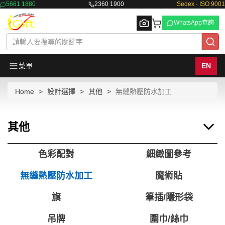
5661 1880
2360 1900
Sedex · ISO 9001
WhatsApp查詢
菜單
EN
Home
設計選擇
其他
無縫熱壓防水加工
Browse
其他
色彩配對
細緻圖參考
無縫熱壓防水加工
魔術貼
旗
筆插/隱形袋
吊牌
圍巾/絲巾