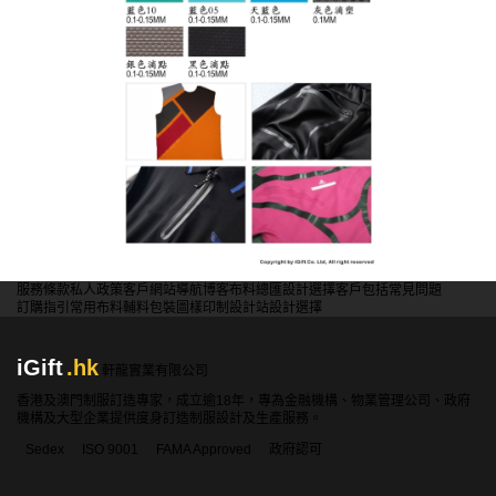
服務條款
私人政策
客戶
網站導航
博客
布料總匯
設計選擇
客戶包括
常見問題
訂購指引
常用布料
輔料包裝
圖樣印制
設計站
設計選擇
iGift
.hk
軒龍實業有限公司
香港及澳門制服訂造專家，成立逾18年，專為金融機構、物業管理公司、政府
機構及大型企業提供度身訂造制服設計及生產服務。
Sedex
ISO 9001
FAMA Approved
政府認可