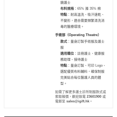
鏡護士
布料規格
：65% 滌 35% 棉
特點
：耐高溫洗、吸汗速乾、
不變形，適合需要頻繁清洗消
毒的醫療環境。
手術部（Operating Theatre）
款式
：量身訂製手術服及護士
服
適用職位
：註冊護士、健康服
務助理、接待護士
特點
：量身訂製、可印 Logo、
選配優質布料輔料，確保制服
完美貼合每位醫護人員的體
型。
如需了解更多護士診所制服款式或
索取報價，歡迎致電
23601900
或
電郵至
sales@igift.hk
。