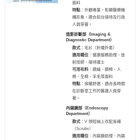
面料
特點
：外觀專業，彰顯醫療機
構形象，適合前台接待及行政
人員穿著。
造影診斷部（Imaging &
Diagnostic Department）
款式
：毛衫（針織外套）
適用職位
：健康服務助理、放
射技師、接待護士
可用布料
：腈綸、腈棉、人
棉、全棉、羊毛等面料
特點
：保暖舒適，適合長時間
在診斷室工作的醫護人員穿
著。
內窺鏡部（Endoscopy
Department）
款式
：V 領短袖上衣配長褲
（Scrubs）
適用職位
：內窺鏡助理、內窺