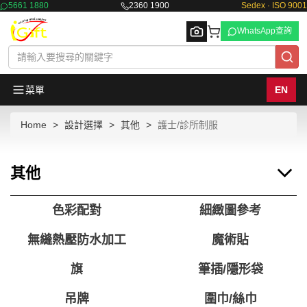
5661 1880
2360 1900
Sedex · ISO 9001
WhatsApp查詢
菜單
EN
Home
設計選擇
其他
護士/診所制服
Browse
其他
色彩配對
細緻圖參考
無縫熱壓防水加工
魔術貼
旗
筆插/隱形袋
吊牌
圍巾/絲巾