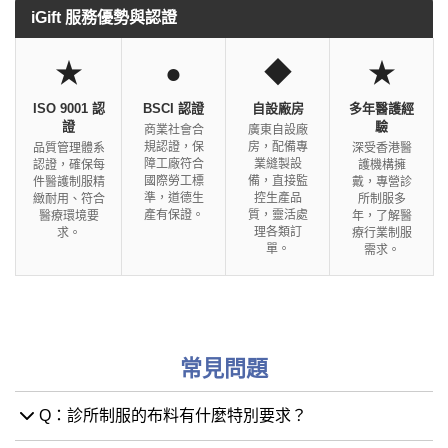
iGift 服務優勢與認證
★
●
◆
★
ISO 9001 認
BSCI 認證
自設廠房
多年醫護經
證
驗
商業社會合
廣東自設廠
規認證，保
房，配備專
品質管理體系
深受香港醫
障工廠符合
業縫製設
認證，確保每
護機構擁
國際勞工標
備，直接監
件醫護制服精
戴，專營診
準，道德生
控生產品
緻耐用、符合
所制服多
產有保證。
質，靈活處
醫療環境要
年，了解醫
理各類訂
求。
療行業制服
單。
需求。
常見問題
Q：診所制服的布料有什麼特別要求？