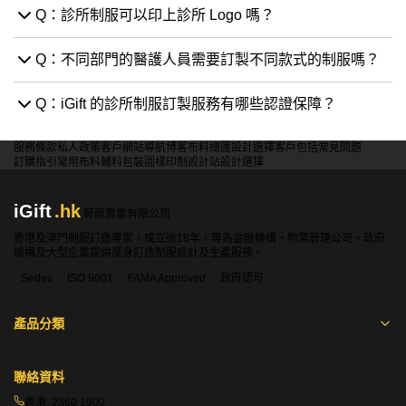
Q：診所制服可以印上診所 Logo 嗎？
Q：不同部門的醫護人員需要訂製不同款式的制服嗎？
Q：iGift 的診所制服訂製服務有哪些認證保障？
服務條款
私人政策
客戶
網站導航
博客
布料總匯
設計選擇
客戶包括
常見問題
訂購指引
常用布料
輔料包裝
圖樣印制
設計站
設計選擇
iGift
.hk
軒龍實業有限公司
香港及澳門制服訂造專家，成立逾18年，專為金融機構、物業管理公司、政府
機構及大型企業提供度身訂造制服設計及生產服務。
Sedex
ISO 9001
FAMA Approved
政府認可
產品分類
聯絡資料
香港:
2360 1900