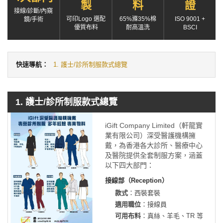
製
料
證
接線/診斷/內窺
可印Logo 選配
65%滌35%棉
ISO 9001 +
鏡/手術
優質布料
耐高溫洗
BSCI
快速導航：
1. 護士/診所制服款式總覽
1. 護士/診所制服款式總覽
iGift Company Limited（軒龍實
業有限公司）深受醫護機構擁
戴，為香港各大診所、醫療中心
及醫院提供全套制服方案，涵蓋
以下四大部門：
接線部（Reception）
款式
：西裝套裝
適用職位
：接線員
可用布料
：真絲、羊毛、TR 等