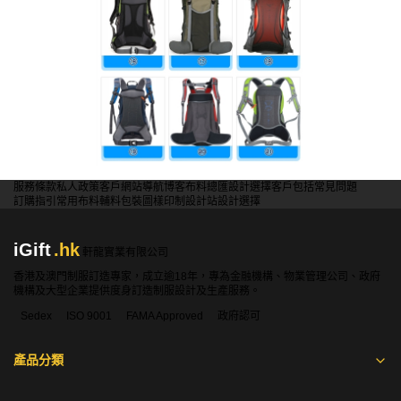
服務條款
私人政策
客戶
網站導航
博客
布料總匯
設計選擇
客戶包括
常見問題
訂購指引
常用布料
輔料包裝
圖樣印制
設計站
設計選擇
iGift
.hk
軒龍實業有限公司
香港及澳門制服訂造專家，成立逾18年，專為金融機構、物業管理公司、政府
機構及大型企業提供度身訂造制服設計及生產服務。
Sedex
ISO 9001
FAMA Approved
政府認可
產品分類