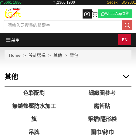
5661 1880
2360 1900
Sedex · ISO 9001
WhatsApp查詢
菜單
EN
Home
設計選擇
其他
背包
Browse
其他
色彩配對
細緻圖參考
無縫熱壓防水加工
魔術貼
旗
筆插/隱形袋
吊牌
圍巾/絲巾