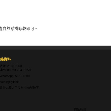
處自然懸掛晾乾即可。
聯絡資料
香港:
2360 1900
澳門:
00853-28410350
WhatsApp:
5661 1880
sales@igift.hk
香港九龍太子汝州街50號地下
網站地圖