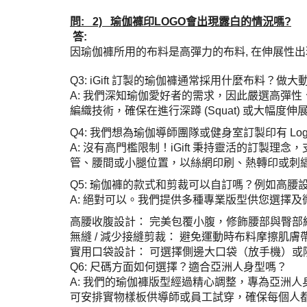
問: 2) 瑜伽褲印LOGO會出現露白的情況嗎?
答:
因瑜伽褲所用的布料是高彈力的布料, 在伸展性
Q3: iGift 訂製的瑜伽褲通常採用什麼布料？
A: 我們深知瑜伽愛好者的需求，因此嚴選高彈性、
編織技術，確保在進行深蹲 (Squat) 或大幅度伸展
Q4: 我們想為瑜伽導師團隊或健身室訂製印有 Log
A: 沒有高門檻限制！iGift 秉持靈活的訂
管、腰間或小腿位置，以絲網印刷、熱轉印或刺繡等
Q5: 瑜伽褲的款式和剪裁可以自訂嗎？例如高腰
A: 絕對可以。我們提供多種專業版型供您選擇
高腰收腹設計： 完美包覆小腹，修飾腰部與臀部
無縫 / 減少接縫剪裁： 避免運動時布料摩擦肌膚帶來
實用口袋設計： 可選擇側邊大口袋（放手機）或
Q6: 尺碼方面如何選擇？適合亞洲人身型嗎？
A: 我們的瑜伽褲版型經過精心調整，專為亞洲
可安排實物樣板供導師或員工試穿，確保每個人