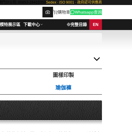
澳門分公司: 00853-28410350
Sedex · ISO 9001 · 政府認可供應商
購物車
Whatsapp查詢
模特展示區
下載中心
完整目錄
EN
Browse
圖樣印製
瑜伽褲