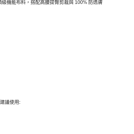
級機能布料，搭配高腰提臀剪裁與 100% 防透膚
。
建議使用: