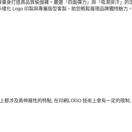
與團隊量身打造高品質瑜伽褲。嚴選「四面彈力」與「吸濕排汗」的頂
化 Logo 印製與專屬版型客製，助您輕鬆展現品牌獨特魅力
上都涉及高伸展性的特點, 在印刷LOGO 技術上會有一定的限制, 