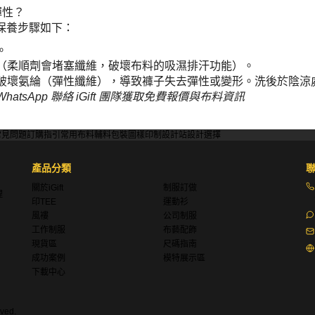
彈性？
保養步驟如下：
。
劑（柔順劑會堵塞纖維，破壞布料的吸濕排汗功能）。
會破壞氨綸（彈性纖維），導致褲子失去彈性或變形。洗後於陰涼
sApp 聯絡 iGift 團隊獲取免費報價與布料資訊
常見問題
訂購指引
常用布料
輔料包裝
圖樣印制
設計站
設計選擇
產品分類
關於iGift
制服訂做
理
印TEE
運動衫
風褸
公司制服
工作制服
布藝配飾
現貨區
尺碼指南
成功案例
模特展示區
下載中心
ved.