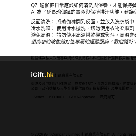
Q7: 瑜伽褲日常應該如何清洗與保養，才能保持
A: 為了延長瑜伽褲的壽命與保持排汗功能，建議
反面清洗： 將瑜伽褲翻到反面，並放入洗衣袋中
冷水洗滌： 使用冷水機洗，切勿使用衣物柔順
避免高溫： 請勿使用高溫烘乾機或熨斗，高溫
想為您的瑜伽館打造專屬的運動服飾？歡迎隨時 What
服務條款
私人政策
客戶
網站導航
博客
布料總匯
設計選擇
客戶包括
iGift
.hk
軒龍實業有限公司
香港及澳門制服訂造專家，成立逾18年，專為金融機構、物業管
公司、政府機構及大型企業提供度身訂造制服設計及生產服務。
Sedex
ISO 9001
FAMA Approved
政府認可
© 2026 iGift Company Limited 軒龍實業有限公司. All rights reser