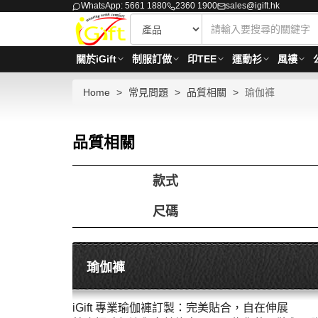
WhatsApp: 5661 1880
2360 1900
sales@igift.hk
關於iGift
制服訂做
印TEE
運動衫
風褸
Home
常見問題
品質相關
瑜伽褲
品質相關
款式
尺碼
瑜伽褲
i
Gift 專業瑜伽褲訂製：完美貼合，自在伸展