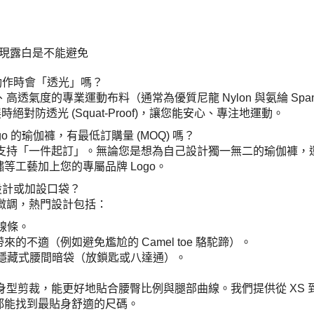
出現露白是不能避免
做大動作時會「透光」嗎？
高透氣度的專業運動布料（通常為優質尼龍 Nylon 與氨綸 Sp
時絕對防透光 (Squat-Proof)，讓您能安心、專注地運動。
o 的瑜伽褲，有最低訂購量 (MOQ) 嗎？
製理念，支持「一件起訂」。無論您是想為自己設計獨一無二的瑜伽
工藝加上您的專屬品牌 Logo。
設計或加設口袋？
及微調，熱門設計包括：
線條。
的不適（例如避免尷尬的 Camel toe 駱駝蹄）。
隱藏式腰間暗袋（放鎖匙或八達通）。
人身型剪裁，能更好地貼合腰臀比例與腿部曲線。我們提供從 XS
都能找到最貼身舒適的尺碼。