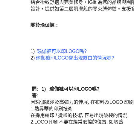
結合極致舒適與完美修身，iGift 為您的品牌
設計，提供如第二層肌膚般的零束縛體驗。支援多樣
關於瑜伽褲：
1)
瑜伽褲可以印LOGO嗎?
2)
瑜伽褲印LOGO會出現露白的情況嗎?
問: 1)
瑜伽褲可以印LOGO嗎?
答:
因瑜伽褲涉及高彈力的伸展, 在布料及LOGO 印刷
1.熱昇華的印刷技術
在採用絲印 / 燙畫的技術, 容易出現破裂的情況
2.LOGO 印刷不要在經常磨擦的位置, 如膝蓋