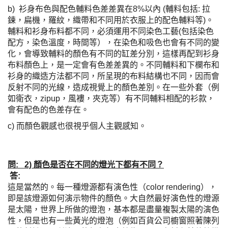
b) 衫身布色與配色輔料色差差異在8%以內 (輔料包括: 拉
鍊，扁機，羅紋，織帶和不同用於衣服上的配色輔料等)。
輔料和衫身布料都不同，必須運用不同染色工藝(包括染色
配方，染色溫度，時間等），在染色和吸色也會有不同的變
化，會導致輔料的顏色有不同的缸差分別，這樣再配到衫身
布料顏色上，是一定會有色差差異的。不同輔料和下欄布和
衫身的織造方法都不同，所呈現的布料結構也不同，因而會
反射不同的光線，造成視覺上的顏色差別。在一些外套（例
如衛衣，zipup，風褸，夾克等）有不同輔料相配的衫款，
會有配色的色差存在。
c) 而顏色觀感也很視乎個人主觀感知。
問: 2) 顏色是否在不同的燈光下都有不同？
答:
這是當然的。每一種燈源都有演色性（
color rendering
），
即是該燈源如何演示物件的顏色。
大自然最好演色性的燈源
是太陽，世界上所做的燈泡，基本都是盡量複製太陽的演色
性，但是也有一些黃光的燈泡（例如百貨公司櫥窗照著陳列