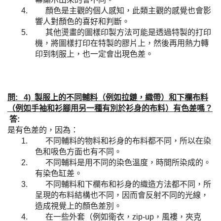
4.
顏色是主觀的個人感知，此類主觀的感覺也會影
響人對顏色的喜好和判斷。
5.
其他燙畫的圖樣印製方法可能是透過特製的打印
機，將圖樣打印在特製的膠片上，然後再用熱力轉
印到制服上，也一定會出現色差。
問: 4) 製服上的不同輔料（例如拉鏈，織帶）和下欄布料
（例如手袖和衫腳用另一種有別於衫身的布料）有色差嗎？
答:
是有色差的，因為：
1.
不同輔料的物料和衫身的布料都不同，所以在染
色和吸色方面也有不同。
2.
不同輔料是用不同的染色溫度，時間所染成的。
有染色缸差。
3.
不同輔料和下欄布和衫身的織造方法都不同，所
呈現的布料結構也不同，因而會反射不同的光線，
造成視覺上的顏色差別。
4.
在一些外套（例如衛衣，
zip-up
，風褸，夾克