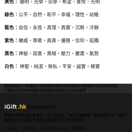
黃色：
聰明，光榮，忠厚，希望，喜悅，光明
綠色：
公平，自然，和平，幸福，理性，幼稚
藍色：
自信，永恆，真理，真實，沉默，冷靜
紫色：
權威，尊敬，高貴，優雅，信仰，孤獨
黑色：
神秘，寂寞，黑暗，壓力，嚴肅，氣勢
白色：
神聖，純潔，無私，平安，誠實，樸實
服務條款
私人政策
客戶
網站導航
博客
布料總匯
設計選擇
客戶包括
常見問題
訂購指引
常用布料
輔料包裝
圖樣印制
設計站
設計選擇
iGift
.hk
軒龍實業有限公司
香港及澳門制服訂造專家，成立逾18年，專為金融機構、物業管理公司、政府
機構及大型企業提供度身訂造制服設計及生產服務。
Sedex
ISO 9001
FAMA Approved
政府認可