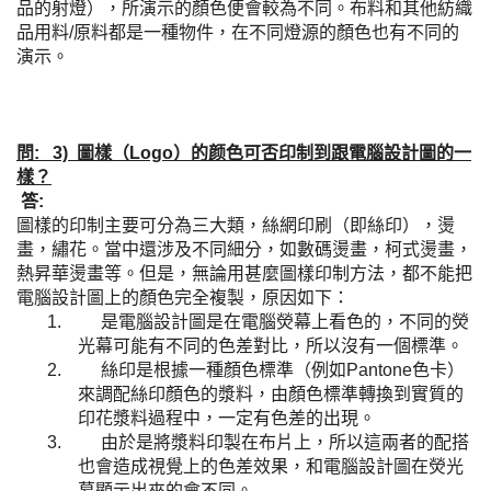
品的射燈），所演示的顏色便會較為不同。布料和其他紡織
品用料
/
原料都是一種物件，在不同燈源的顏色也有不同的
演示。
問: 3) 圖樣（Logo）的颜色可否印制到跟電腦設計圖的一
樣？
答:
圖樣的印制主要可分為三大類，絲網印刷（即絲印），燙
畫，繡花。當中還涉及不同細分，如數碼燙畫，柯式燙畫，
熱昇華燙畫等。但是，無論用甚麼圖樣印制方法，都不能把
電腦設計圖上的顏色完全複製，原因如下：
1.
是電腦設計圖是在電腦熒幕上看色的，不同的熒
光幕可能有不同的色差對比，所以沒有一個標準。
2.
絲印是根據一種顏色標準（例如
Pantone
色卡）
來調配絲印顏色的漿料，由顏色標準轉換到實質的
印花漿料過程中，一定有色差的出現。
3.
由於是將漿料印製在布片上，所以這兩者的配搭
也會造成視覺上的色差效果，和電腦設計圖在熒光
幕顯示出來的會不同。