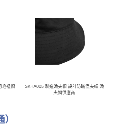
羽毛禮帽
SKHA005 製造漁夫帽 設計防曬漁夫帽 漁
大量訂製圓頂
夫帽供應商
朵漁夫帽 
通）