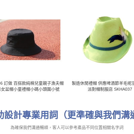
006 訂做 百搭款純棉兒童親子漁夫帽
製造休閒禮帽 供應啤酒節羊毛呢
男女盆帽小童禮帽小碼小頭圍小號
派對帽制服店 SKHA037
助設計專業用詞（更準確與我們溝
為確保我們溝通暢順，客人可以參考產品不同位置相關名字詞