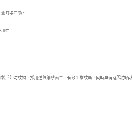
、蒼蠅等昆蟲。
等用途。
訂製戶外防蚊帽，採用透氣網紗面罩，有效阻擋蚊蟲，同時具有遮陽防晒