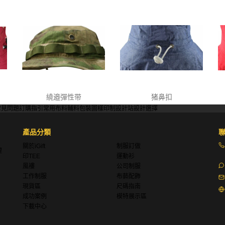
繞邉彈性带
猪鼻扣
常見問題
訂購指引
常用布料
輔料包裝
圖樣印制
設計站
設計選擇
產品分類
關於iGift
制服訂做
理
印TEE
運動衫
風褸
公司制服
工作制服
布藝配飾
現貨區
尺碼指南
成功案例
模特展示區
下載中心