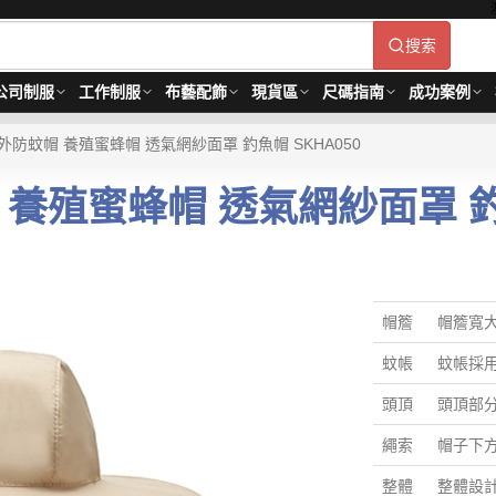
搜索
公司制服
工作制服
布藝配飾
現貨區
尺碼指南
成功案例
防蚊帽 養殖蜜蜂帽 透氣網紗面罩 釣魚帽 SKHA050
養殖蜜蜂帽 透氣網紗面罩 釣魚
帽簷
帽簷寬
蚊帳
蚊帳採
頭頂
頭頂部
繩索
帽子下
整體
整體設