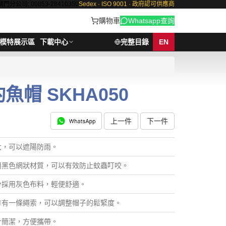
澳門分公司: 00853-28410350
Sedex · ISO 9001 · 政府認可供應商
購物車
Whatsapp查詢
模特展示區
下載中心
完整目錄
EN
帽 SKHA050
上一件
下一件
大，可以遮陽防雨。
用黑色網狀材質，可以有效防止蚊蟲叮咬。
分採用灰色布料，輕便舒適。
方有一條繩索，可以調整帽子的鬆緊度。
計簡潔，方便攜帶。