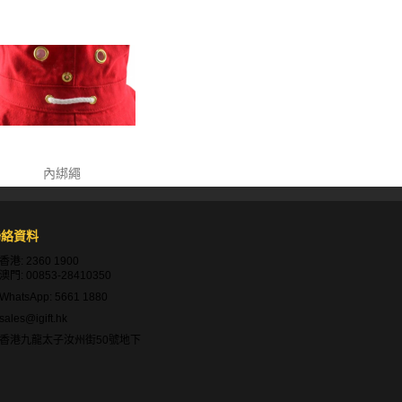
內綁繩
聯絡資料
香港:
2360 1900
澳門:
00853-28410350
WhatsApp:
5661 1880
sales@igift.hk
香港九龍太子汝州街50號地下