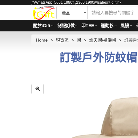
WhatsApp: 5661 1880
2360 1900
sales@igift.hk
關於iGift
制服訂做
印TEE
運動衫
風褸
Home
現貨區
帽
漁夫帽/禮儀帽
訂製戶外
訂製戶外防蚊帽 