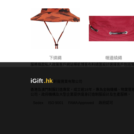
下綁繩
帽邉繞繩
服務條款
私人政策
客戶
網站導航
博客
布料總匯
設計選擇
客戶包括
iGift
.hk
軒龍實業有限公司
香港及澳門制服訂造專家，成立逾18年，專為金融機構、物業管
公司、政府機構及大型企業提供度身訂造制服設計及生產服務。
Sedex
ISO 9001
FAMA Approved
政府認可