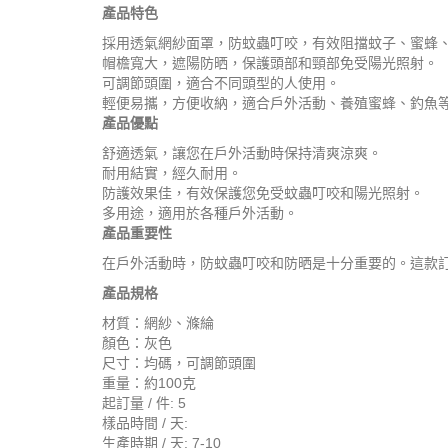
產品特色
採用透氣網紗面罩，防蚊蟲叮咬，有效阻擋蚊子、蜜蜂
帽檐寬大，遮陽防晒，保護頭部和頸部免受陽光照射。
可調節頭圍，適合不同頭型的人使用。
輕便易攜，方便收納，適合戶外活動、養殖蜜蜂、釣魚
產品優點
舒適透氣，讓您在戶外活動時保持清爽涼爽。
耐用結實，經久耐用。
防護效果佳，有效保護您免受蚊蟲叮咬和陽光照射。
多用途，適用於各種戶外活動。
產品重要性
在戶外活動時，防蚊蟲叮咬和防晒是十分重要的。這款
產品規格
材質：網紗、滌綸
顏色：灰色
尺寸：均碼，可調節頭圍
重量：約100克
起訂量 / 件: 5
樣品時間 / 天:
生產時期 / 天: 7-10