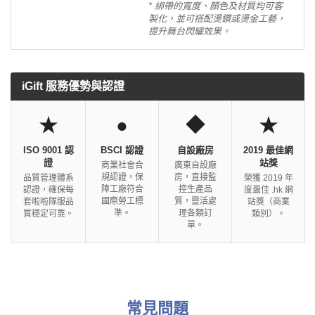
* 綁帶的寬度、顏色及材質均可客
製化，並可搭配燙鑽或燙金工藝，
提升舞台閃耀效果。
iGift 服務優勢與認證
★
●
◆
★
ISO 9001 認
BSCI 認證
自設廠房
2019 最佳網
證
站獎
商業社會合
廣東自設廠
規認證，保
房，直接監
品質管理體系
榮獲 2019 年
障工廠符合
控生產品
認證，確保每
度最佳 .hk 網
國際勞工標
質，靈活處
套啦啦隊服品
站獎（商業
準。
理各類訂
質穩定可靠。
類別）。
單。
常見問題