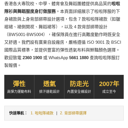
香港各大專院校、中學、體育會及舞蹈團體提供高品質的
啦啦
隊衫與舞蹈服度身訂做服務
。本頁面詳細展示了啦啦隊服的下
身裙款與上身背部綁帶設計選項，包含 7 款啦啦隊裙款（如皺
褶裙、裙側開衩、舞蹈裙等），以及 4 款背部綁帶設計
（BWS001-BWS004），確保隊員在進行高難度動作時既安全
又舒適。我們設有廣東自設廠房，嚴格遵循 ISO 9001 及 BSCI
國際品質標準，並提供豐富的彈性透氣布料與鮮豔顏色選擇。
歡迎致電
2360 1900
或 WhatsApp
5661 1880
查詢啦啦隊服訂
製報價。
彈性
透氣
防走光
2007年
高彈力運動布料
排汗速乾設計
內置安全褲設計
成立至今
快速導航：
1. 啦啦隊裙款
|
2. 背部綁帶選擇