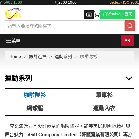
5661 1880
2360 1900
Sedex · ISO 9001
WhatsApp查詢
菜單
EN
Home
設計選擇
運動系列
啦啦隊衫
Browse
運動系列
啦啦隊衫
單車衫
網球服
運動內衣
一套充滿活力且設計專業的啦啦隊服，能完美展現團隊精神與
舞台魅力。
iGift Company Limited（軒龍實業有限公司）
專為