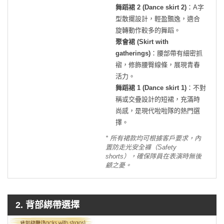
舞蹈裙 2 (Dance skirt 2)
：A字
型散擺設計，輕盈飄逸，適合
旋轉動作較多的舞蹈。
聚會裙 (Skirt with
gatherings)
：腰部帶有細密抓
褶，修飾腰臀線條，展現青春
活力。
舞蹈裙 1 (Dance skirt 1)
：不對
稱或交疊設計的短裙，充滿時
尚感，是現代啦啦隊的熱門選
擇。
* 所有裙款均可根據客戶要求，內
置防走光安全褲（Safety
shorts），確保隊員在表演時無後
顧之憂。
2. 背部綁帶選擇