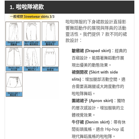
1. 啦啦隊裙款
啦啦隊服的下身裙款設計直接影
響舞蹈動作的展現與隊員的活動
靈活性。我們提供 7 款不同的裙
款設計：
皺褶裙 (Draped skirt)
：經典的
百褶設計，能隨著舞蹈動作展
現出優美的動態效果。
裙側開衩 (Skirt with side
slits)
：增加腿部活動空間，適
合需要高踢腿或大跨度動作的
啦啦隊舞蹈。
圍裙裙子 (Apron skirt)
：獨特
的層次感設計，增加服裝的立
體視覺效果。
牛仔裙 (Denim skirt)
：帶有休
閒街頭風格，適合 Hip-hop 或
現代舞蹈風格的啦啦隊。