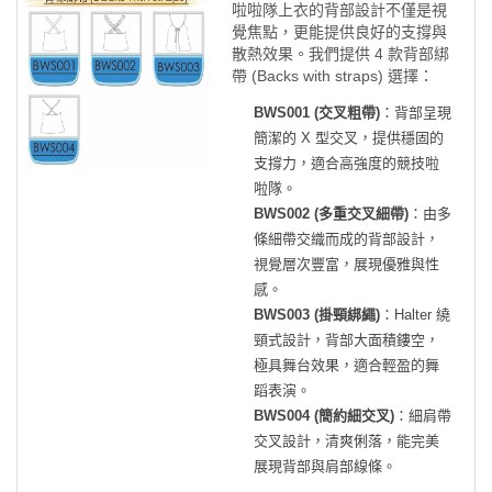
啦啦隊上衣的背部設計不僅是視
覺焦點，更能提供良好的支撐與
散熱效果。我們提供 4 款背部綁
帶 (Backs with straps) 選擇：
BWS001 (交叉粗帶)
：背部呈現
簡潔的 X 型交叉，提供穩固的
支撐力，適合高強度的競技啦
啦隊。
BWS002 (多重交叉細帶)
：由多
條細帶交織而成的背部設計，
視覺層次豐富，展現優雅與性
感。
BWS003 (掛頸綁繩)
：Halter 繞
頸式設計，背部大面積鏤空，
極具舞台效果，適合輕盈的舞
蹈表演。
BWS004 (簡約細交叉)
：細肩帶
交叉設計，清爽俐落，能完美
展現背部與肩部線條。