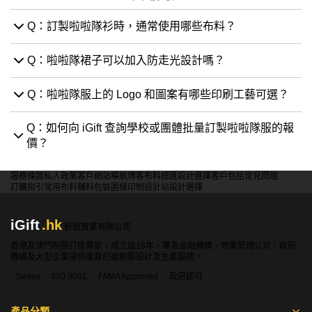
Q：訂製啦啦隊衫時，通常使用哪些布料？
Q：啦啦隊裙子可以加入防走光設計嗎？
Q：啦啦隊服上的 Logo 和圖案有哪些印刷工藝可選？
Q：如何向 iGift 查詢學校或團體批量訂製啦啦隊服的報
價？
服務條款
私人政策
客戶
網站導航
博客
布料總匯
設計選擇
客戶包括
常見問題
訂購指引
常用布料
輔料包裝
圖樣印制
設計站
設計選擇
iGift
.hk
軒龍實業有限公司
香港及澳門制服訂造專家，成立逾18年，專為金融機構、物業管理公司、政府
機構及大型企業提供度身訂造制服設計及生產服務。
Sedex
ISO 9001
FAMA Approved
政府認可
產品分類