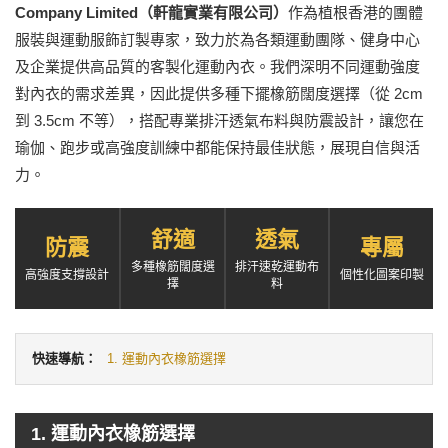
Company Limited（軒龍實業有限公司）
作為植根香港的團體
服裝與運動服飾訂製專家，致力於為各類運動團隊、健身中心
及企業提供高品質的客製化運動內衣。我們深明不同運動強度
對內衣的需求差異，因此提供多種下擺橡筋闊度選擇（從 2cm
到 3.5cm 不等），搭配專業排汗透氣布料與防震設計，讓您在
瑜伽、跑步或高強度訓練中都能保持最佳狀態，展現自信與活
力。
舒適
透氣
防震
專屬
多種橡筋闊度選
排汗速乾運動布
高強度支撐設計
個性化圖案印製
擇
料
快速導航：
1. 運動內衣橡筋選擇
1. 運動內衣橡筋選擇