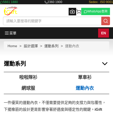
5661 1880
2360 1900
Sedex · ISO 9001
WhatsApp查詢
菜單
EN
Home
設計選擇
運動系列
運動內衣
Browse
運動系列
啦啦隊衫
單車衫
網球服
運動內衣
一件優質的運動內衣，不僅需要提供足夠的支撐力與包覆性，
下擺橡筋的設計更是影響穿著舒適度與穩定性的關鍵。
iGift