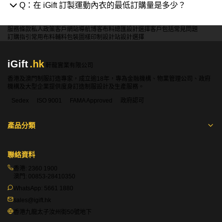
Q：在 iGift 訂製運動內衣的最低訂購量是多少？
服務條款
私人政策
客戶
網站導航
博客
布料總匯
設計選擇
客戶包括
常見問題
訂購指引
常用布料
輔料包裝
圖樣印制
設計站
設計選擇
iGift
.hk
軒龍實業有限公司
香港及澳門制服訂造專家，成立逾18年，專為金融機構、物業管理公司、政府
機構及大型企業提供度身訂造制服設計及生產服務。
Sedex
ISO 9001
FAMA Approved
政府認可
產品分類
聯絡資料
香港:
2360 1900
澳門:
00853-28410350
WhatsApp:
5661 1880
sales@igift.hk
香港九龍太子汝州街50號地下