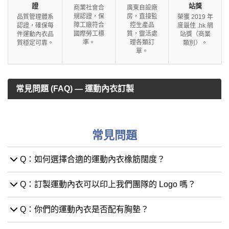
證
站獎
商業社會合
廣東自設廠
規認證，保
房，直接監
品質管理體系
榮獲 2019 年
障工廠符合
控生產品
認證，確保每
度最佳 .hk 網
國際勞工標
質，靈活處
件運動內衣品
站獎（商業
準。
理各類訂
質穩定可靠。
類別）。
單。
常見問題 (FAQ) — 運動內衣訂製
常見問題
Q：如何選擇合適的運動內衣橡筋闊度？
Q：訂製運動內衣可以印上我們團隊的 Logo 嗎？
Q：你們的運動內衣是否配有胸墊？