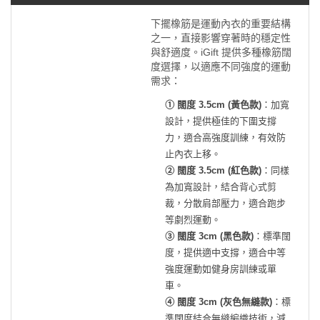
下擺橡筋是運動內衣的重要結構
之一，直接影響穿著時的穩定性
與舒適度。iGift 提供多種橡筋闊
度選擇，以適應不同強度的運動
需求：
① 闊度 3.5cm (黃色款)
：加寬
設計，提供極佳的下圍支撐
力，適合高強度訓練，有效防
止內衣上移。
② 闊度 3.5cm (紅色款)
：同樣
為加寬設計，結合背心式剪
裁，分散肩部壓力，適合跑步
等劇烈運動。
③ 闊度 3cm (黑色款)
：標準闊
度，提供適中支撐，適合中等
強度運動如健身房訓練或單
車。
④ 闊度 3cm (灰色無縫款)
：標
準闊度結合無縫編織技術，減