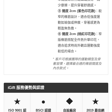
少摩擦，提升穿著舒適感。
⑤ 闊度 2cm (紫色印花款)
：較
窄的橡筋設計，適合低強度運
動如瑜伽或伸展，穿著感更為
輕盈無負擔。
⑥ 闊度 2cm (桃紅印花款)
：窄
版橡筋搭配全件熱升華印花，
適合追求時尚外觀且運動強度
較低的場合。
* 客戶可根據團隊的運動類型及穿
著習慣，選擇最合適的橡筋闊度及
內衣款式。
iGift 服務優勢與認證
★
●
◆
★
ISO 9001 認
BSCI 認證
自設廠房
2019 最佳網