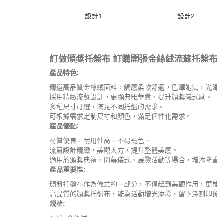
設計1
設計2
訂做頒獎托盤布 訂購開張金絲絨流蘇托盤
產品特色:
精選高品質金絲絨面料，觸感柔軟舒適，色澤飽滿，光
採用精緻流蘇設計，更顯典雅華貴，提升頒獎儀式感。
多種尺寸可選，滿足不同托盤的需求。
可根據需求定制尺寸和顏色，滿足個性化需求。
產品優點:
材質優良，耐用性高，不易褪色。
流蘇設計精緻，美觀大方，提升整體美感。
適用於頒獎典禮、開幕儀式、展覽活動等場合，增添隆
產品重要性:
頒獎托盤布作為儀式的一部分，不僅起到美觀作用，更
高品質的頒獎托盤布，能為活動增光添彩，留下深刻印
規格: