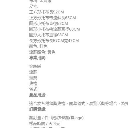
布料: 金絲絨
尺寸:
正方形托布長52CM
正方形托布帶流蘇長65CM
圓形小托布直徑52CM
圓形小托布帶流蘇直徑68CM
圓形大托布直徑68CM
長方形托布長57CM寬47CM
顏色: 紅色
流蘇顏色: 黃色
專業用詞:
金絲絨
流蘇
頒獎
典禮
儀式
產品用途:
適合於各種頒獎典禮、開幕儀式、展覽活動等場合，為
訂購資訊:
起訂量 / 件: 現貨5條起(無logo)
樣品時間 / 天:4天