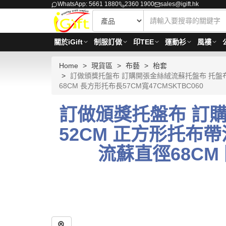
WhatsApp: 5661 1880
2360 1900
sales@igift.hk
關於iGift
制服訂做
印TEE
運動衫
風褸
Home
現貨區
布藝
枱套
訂做頒獎托盤布 訂購開張金絲絨流蘇托盤布 托盤布中
68CM 長方形托布長57CM寬47CMSKTBC060
訂做頒獎托盤布 訂
52CM 正方形托布帶
流蘇直徑68CM