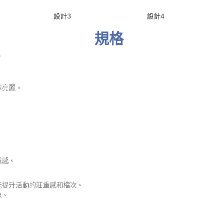
設計3
設計4
規格
布
澤亮麗。
重感。
能提升活動的莊重感和檔次。
象。