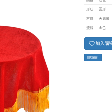
顏色
紅色
形狀
圓形
材質
天鵝絨
流蘇
金色
加入購
自助設計