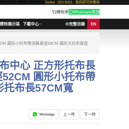
澳門分公司: 00853-28410350
Sedex · ISO 9001 · 政府認可供應商
購物車
Whatsapp查詢
模特展示區
下載中心
完整目錄
EN
CM 圓形小托布帶流蘇直徑68CM 圓形大托布直徑
布中心 正方形托布長
徑52CM 圓形小托布帶
形托布長57CM寬
上一件
下一件