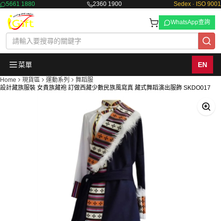
5661 1880
2360 1900
Sedex · ISO 9001
WhatsApp查詢
菜單
EN
Home
現貨區
運動系列
舞蹈服
設計藏族服裝 女貴族藏袍 訂做西藏少數民族風寫真 藏式舞蹈演出服飾 SKDO017