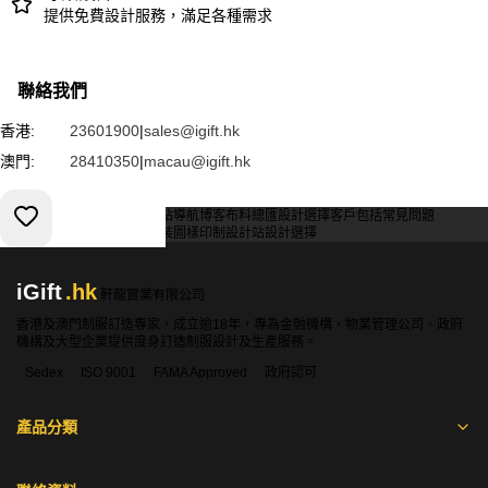
提供免費設計服務，滿足各種需求
聯絡我們
香港:
23601900
|
sales@igift.hk
澳門:
28410350
|
macau@igift.hk
服務條款
私人政策
客戶
網站導航
博客
布料總匯
設計選擇
客戶包括
常見問題
索取報價
訂購指引
常用布料
輔料包裝
圖樣印制
設計站
設計選擇
iGift
.hk
軒龍實業有限公司
香港及澳門制服訂造專家，成立逾18年，專為金融機構、物業管理公司、政府
機構及大型企業提供度身訂造制服設計及生產服務。
Sedex
ISO 9001
FAMA Approved
政府認可
產品分類