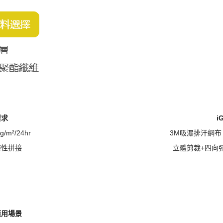
要求
i
g/m²/24hr
3M吸濕排汗網布，透
彈性拼接
立體剪裁
+四向
應用場景