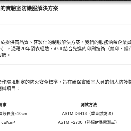
5標準的實驗室防護服解決方案
，專注於提供高品質、客製化的制服解決方案。我們的服務涵蓋企
5）。憑藉20年製衣經驗，iGift 結合先進的印刷技術（絲印
服飾。
學品操作環境制定的防火安全標準，旨在確保實驗室人員的個人防護
鍵測試項目：
要求
測試方法
損毀長度≤10cm
ASTM D6413（垂直燃燒法）
cal/cm²
ASTM F2700（熱輻射暴露測試）