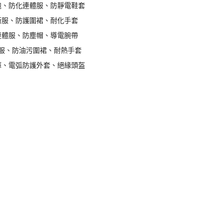
袍、防化連體服、防靜電鞋套
術服、防護圍裙、耐化手套
連體服、防塵帽、導電腕帶
服、防油污圍裙、耐熱手套
褲、電弧防護外套、絕緣頭盔