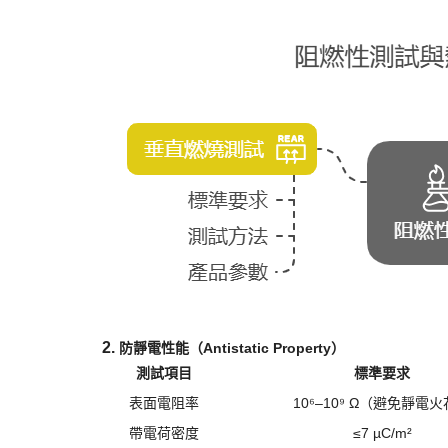
2. ​
防靜電性能（
Antistatic Property）​
測試項目
標準要求
表面電阻率
10⁶–10⁹ Ω（避免靜電
帶電荷密度
≤7 µC/m²