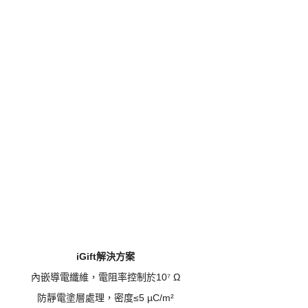
iGift解決方案
內嵌導電纖維，電阻率控制於
10⁷ Ω
防靜電塗層處理，密度
≤5 µC/m²