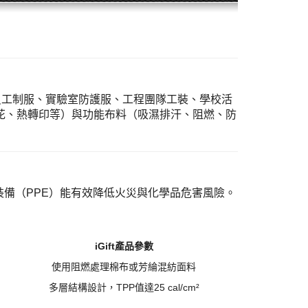
業員工制服、實驗室防護服、工程團隊工裝、學校活
、繡花、熱轉印等）與功能布料（吸濕排汗、阻燃、防
裝備（PPE）能有效降低火災與化學品危害風險。
iGift產品參數
使用阻燃處理棉布或芳綸混紡面料
多層結構設計，
TPP值達25 cal/cm²