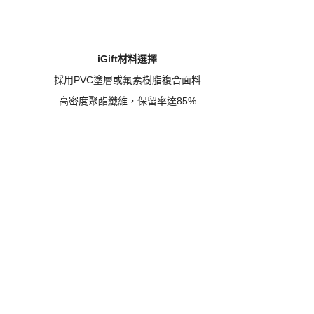
iGift材料選擇
採用
PVC塗層或氟素樹脂複合面料
高密度聚酯纖維，保留率達
85%