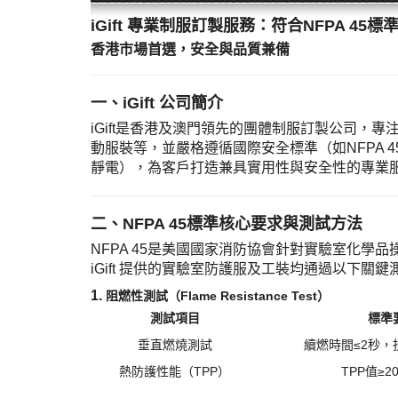
iGift 專業制服訂製服務：符合NFPA 4
香港市場首選，安全與品質兼備
一、
iGift 公司簡介
iGift是香港及澳門領先的團體制服訂製公司
動服裝等，並嚴格遵循國際安全標準（如NFPA 4
靜電），為客戶打造兼具實用性與安全性的專業
二、
NFPA 45標準核心要求與測試方法
NFPA 45是美國國家消防協會針對實驗室化
iGift 提供的實驗室防護服及工裝均通過以下關
1. ​
阻燃性測試（
Flame Resistance Test）​
測試項目
標準
垂直燃燒測試
續燃時間
≤2秒，
熱防護性能（
TPP）
TPP值≥20 