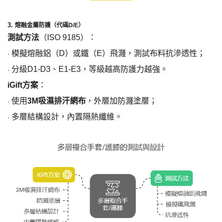
3. ​
熔融金屬防護（代碼
D/E）​
測試方法
​（ISO 9185）：
模擬熔融鋁（
D）或鐵（E）飛濺，測試布料抗滲透性；
·
分級
D1-D3、E1-E3，等級越高防護力越強。
·
iGift方案
：
使用
3M吸濕排汗網布
，外層加防濺塗層；
·
多層結構設計，內置隔熱纖維。
·