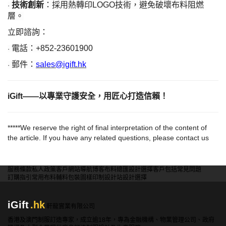
技術創新
：採用熱轉印
LOGO技術，避免破壞布料阻燃
·
層。
立即諮詢：
電話：
+852-23601900
·
郵件：
sales@igift.hk
·
iGift——以專業守護安全，用匠心打造信賴！​
*****We reserve the right of final interpretation of the content of
the article. If you have any related questions, please contact us
服務條款
私人政策
客戶
網站導航
博客
布料總匯
設計選擇
客戶包括
常見問題
訂購指引
常用布料
輔料包裝
圖樣印制
設計站
設計選擇
iGift
.hk
軒龍實業有限公司
香港及澳門制服訂造專家，成立逾18年，專為金融機構、物業管理公司、政府