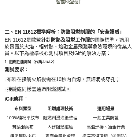
二、
EN 11612標準解析：防熱阻燃制服的「安全護盾」
EN 11612是歐盟針對
防熱及阻燃工作服
的國際標準，適用
於暴露於火焰、輻射熱、熔融金屬飛濺等危險環境的從業人
員。以下為標準核心測試項目及
iGift的解決方案：
1. ​
阻燃性能測試（代碼
A1/A2）​
測試要求
：
布料在接觸火焰後需在
10秒內自熄，無熔滴或穿孔；
·
接縫處同樣需通過阻燃測試。
·
iGift應用
：
布料類型
阻燃處理技術
適用場景
100%純棉平紋布
阻燃劑浸泡後整理
一般工業防護
芳綸混紡布
內建阻燃纖維
高溫焊接、冶金行業
鋁塗層防火布
表面金屬化處理
極端高溫環境（如消防）