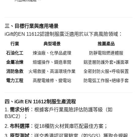
三、目標行業與應用場景
iGift的EN 11612認證制服廣泛適用於以下高風險領域：
行業
典型場景
推薦產品
石油化工
煉油廠、化學品處理
防靜電阻燃連體服
金屬冶煉
熔爐操作、鑄造車間
鋁塗層防護外套
+護面罩
消防急救
火場救援、高溫環境作業
全密封防火服
+呼吸裝置
電力工程
高壓電維修、變電站
防電弧工作服
+絕緣手套
四、
iGift EN 11612制服生產流程
1.
需求分析
：根據客戶行業風險評估防護等級（如
B3/C2）；
2.
布料選擇
：從
18種防火材質庫匹配最佳方案；
3.
原型測試
：送交香港認可實驗室（如
SGS）獲取合規報