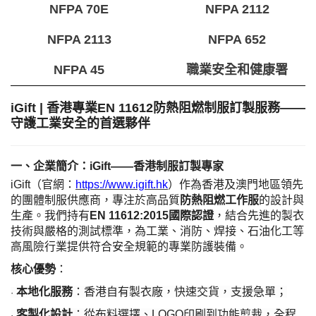
NFPA 70E
NFPA 2112
NFPA 2113
NFPA 652
NFPA 45
職業安全和健康署
iGift | 香港專業EN 11612防熱阻燃制服訂製服務——
守護工業安全的首選夥伴
一、企業簡介：
iGift——香港制服訂製專家
iGift（官網：
https://www.igift.hk
）作為香港及澳門地區領先
的團體制服供應商，專注於高品質
防熱阻燃工作服
的設計與
生產。我們持有
EN 11612:2015國際認證
，結合先進的製衣
技術與嚴格的測試標準，為工業、消防、焊接、石油化工等
高風險行業提供符合安全規範的專業防護裝備。
核心優勢
：
本地化服務
：香港自有製衣廠，快速交貨，支援急單；
·
客製化設計
：從布料選擇、
LOGO印刷到功能剪裁，全程
·