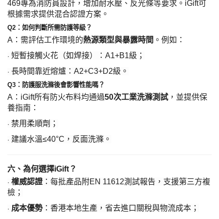
469專為消防員設計，增加耐水壓、反光條等要求。iGift可
根據需求提供混合認證方案。
Q2：如何判斷所需防護等級？
A：需評估工作環境的
熱源類型與暴露時間
。例如：
短暫接觸火花（如焊接）：
A1+B1級；
·
長時間靠近熔爐：
A2+C3+D2級。
·
Q3：防護服洗滌後會影響性能嗎？
A：iGift所有防火布料均通過
50次工業洗滌測試
，並提供保
養指南：
禁用柔順劑；
·
建議水溫
≤40°C，反面洗滌。
·
六、為何選擇
iGift？
權威認證
：每批產品附
EN 11612測試報告，支援第三方複
·
檢；
成本優勢
：香港本地生產，省去進口關稅與物流成本；
·