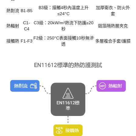
B3級：接觸4秒內溫度上升
加厚衛衣、防火外
熱對流
B1-B5
≤24°C
套
C1-
C3級：20kW/m²熱流下防護≥20
熱輻射
鋁箔隔熱層夾克
C4
秒
F2級：250°C表面接觸10秒無滲
接觸熱
F1-F3
多層複合手套
/護膝
透