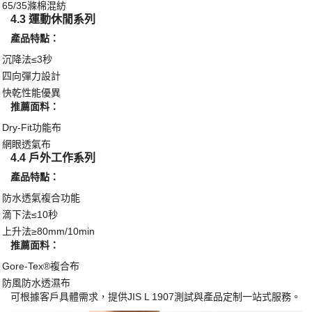
防潑水處理
·
滴下法測試
≤5秒
·
易去污設計
·
​推薦面料：​
Teflon®處理珠地布
·
65/35滌棉混紡
·
4.3 運動休閒系列
​產品特點：​
沉降法
≤3秒
·
四向彈力設計
·
快乾性能優異
·
​推薦面料：​
Dry-Fit功能布
·
網眼透氣布
·
4.4 戶外工作系列
​產品特點：​
防水透氣複合功能
·
滴下法
≤10秒
·