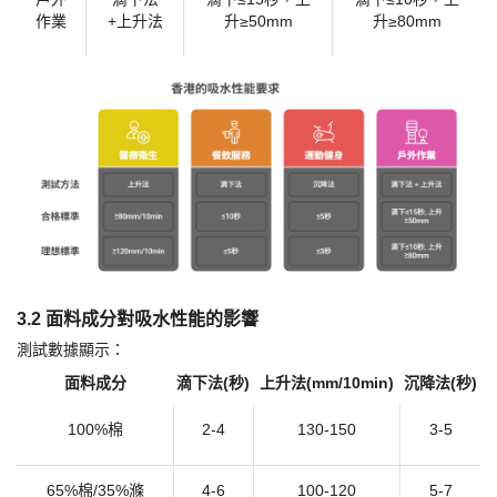
運動
沉降法
≤5秒
≤3秒
健身
戶外
滴下法
滴下
≤15秒，上
滴下
≤10秒，上
作業
+上升法
升≥50mm
升≥80mm
3.2 面料成分對吸水性能的影響
測試數據顯示：