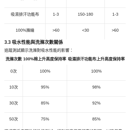
面料成分
滴下法
(秒)
上升法
(mm/10min)
沉降法
(秒)
100%棉
2-4
130-150
3-5
65%棉/35%滌
4-6
100-120
5-7
吸濕排汗功能布
1-3
150-180
1-3
100%滌綸
>60
<30
>60
3.3 吸水性能與洗滌次數關係
追蹤測試顯示洗滌對吸水性能的影響：
洗滌次數
100%棉上升高度保持率
吸濕排汗功能布上升高度保持率
0次
100%
100%
10次
95%
98%