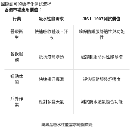
國際認可的標準化測試流程
·
​香港市場應用價值：​
行業
吸水性能需求
JIS L 1907測試價值
醫療衛
快速吸收體液、汗
確保防護服舒適性與功能
生
液
性
餐飲服
抵抗液體滲透
驗證制服防污性能基礎
務
運動休
快速排汗導濕
評估運動服裝舒適度
閒
戶外作
應對多變天氣
測試防水透氣複合功能
業