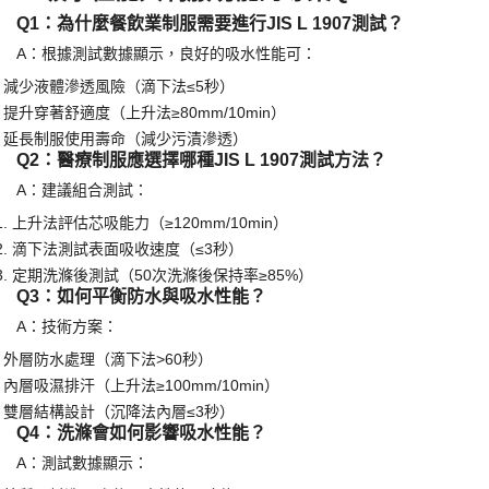
5
. 吸水性能與制服功能的專業Q&A
Q1：為什麼餐飲業制服需要進行JIS L 1907測試？
A：根據測試數據顯示，良好的吸水性能可：
減少液體滲透風險（滴下法
≤5秒）
·
提升穿著舒適度（上升法
≥80mm/10min）
·
延長制服使用壽命（減少污漬滲透）
·
Q2：醫療制服應選擇哪種JIS L 1907測試方法？
A：建議組合測試：
1.
上升法評估芯吸能力（
≥120mm/10min）
2.
滴下法測試表面吸收速度（
≤3秒）
3.
定期洗滌後測試（
50次洗滌後保持率≥85%）
Q3：如何平衡防水與吸水性能？
A：技術方案：
外層防水處理（滴下法
>60秒）
·