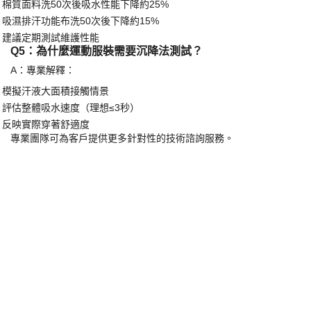
內層吸濕排汗（上升法
≥100mm/10min）
·
雙層結構設計（沉降法內層
≤3秒）
·
Q4：洗滌會如何影響吸水性能？
A：測試數據顯示：
棉質面料洗
50次後吸水性能下降約25%
·
吸濕排汗功能布洗
50次後下降約15%
·
建議定期測試維護性能
·
Q5：為什麼運動服裝需要沉降法測試？
A：專業解釋：
模擬汗液大面積接觸情景
·
評估整體吸水速度（理想
≤3秒）
·
反映實際穿著舒適度
·
專業團隊可為客戶提供更多針對性的技術諮詢服務。