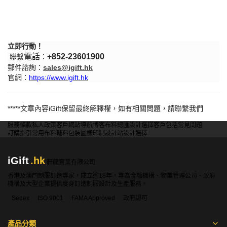
立即行動！
電話
+852-
23601900
聯繫
：
郵件諮詢：
sales@igift.hk
官網：
https://www.igift.hk
*****
文章內容
iGift
保留最終解釋權，如有相關問題，請聯繫我們
服務條款
私人政策
客戶
網站導航
博客
布料總匯
設計選擇
客戶包括
常見問題
訂購指引
常用布料
輔料包裝
圖樣印制
設計站
設計選擇
iGift
.hk
軒龍實業有限公司