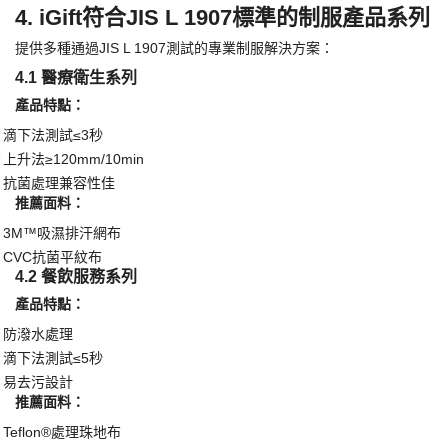
4. iGift符合JIS L 1907標準的制服產品系列
提供多種通過
JIS L 1907測試的專業制服解決方案：
4.1 醫療衛生系列
​產品特點：​
滴下法測試
≤3秒
·
上升法
≥120mm/10min
·
抗菌處理兼容性佳
·
​推薦面料：​
3M™吸濕排汗網布
·
CVC抗菌平紋布
·
4.2 餐飲服務系列
​產品特點：​