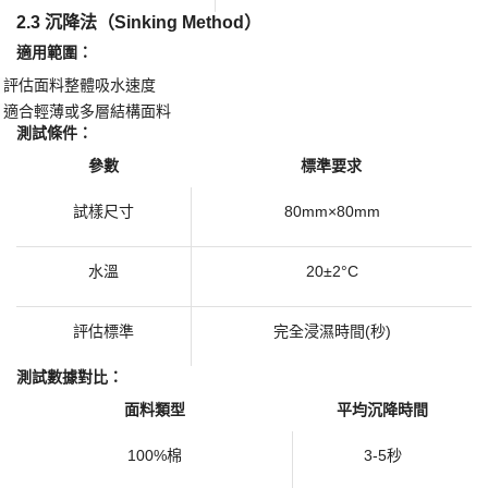
2.3 沉降法（Sinking Method）
​適用範圍：​
評估面料整體吸水速度
·
適合輕薄或多層結構面料
·
​測試條件：​
參數
標準要求
試樣尺寸
80mm×80mm
水溫
20±2°C
評估標準
完全浸濕時間
(秒)
測試數據對比：
面料類型
平均沉降時間
100%棉
3-5秒