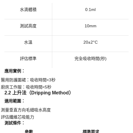
水滴體積
0.1ml
測試高度
10mm
水溫
20±2°C
評估標準
完全吸收時間
(秒)
應用實例：
醫用防護圍裙：吸收時間
<3秒
·
廚房工作服：吸收時間
<5秒
·
2.2 上升法（Dripping Method）
​適用範圍：​
測量垂直方向毛細吸水高度
·
評估纖維芯吸能力
·
​測試條件：​
參數
標準要求