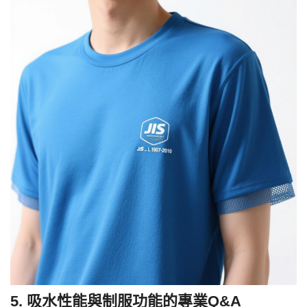
上升法
≥80mm/10min
·
​推薦面料：​
Gore-Tex®複合布
·
防風防水透濕布
·
可根據客戶具體需求，提供
JIS L 1907測試與產品定制一站式服務。