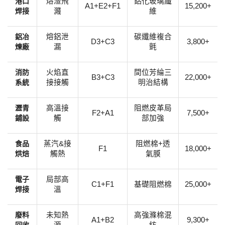
​港口
熔渣飛
鋁化玻璃纖
A1+E2+F1
15,200+
焊接​
濺
維
​鋁冶
熔鋁泄
碳纖維複合
D3+C3
3,800+
煉廠​
漏
氈
​消防
火焰直
間位芳綸三
B3+C3
22,000+
系統​
接接觸
明治結構
​瀝青
高溫接
阻燃皮革局
F2+A1
7,500+
鋪設​
觸
部加強
​食品
蒸汽
&接
阻燃棉
+透
F1
18,000+
烘焙​
觸熱
氣膜
​電子
局部高
C1+F1
基礎阻燃棉
25,000+
焊接​
溫
​廢料
未知熱
高強滌棉混
A1+B2
9,300+