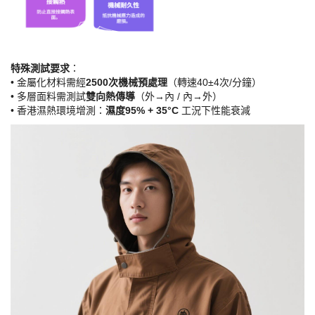
特殊測試要求
​：
• 金屬化材料需經​
​2500次機械預處理​
​（轉速40±4次/分鐘）
• 多層面料需測試​
​雙向熱傳導​
​（外→內 / 內→外）
• 香港濕熱環境增測：​
​濕度95% + 35°C​
​ 工況下性能衰減