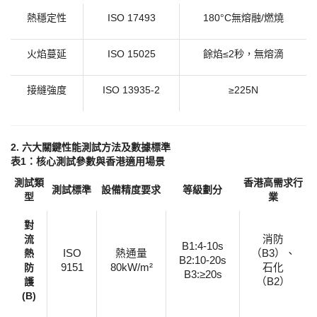
熱穩定性
ISO 17493
180°C無熔融/燃燒
火焰蔓延
ISO 15025
餘焰
≤2秒，無熔滴
接縫強度
ISO 13935-2
≥225N
​2. 六大關鍵性能測試方法及數據標準
​表1：核心測試參數與香港適用場景​
測試類
香港高需求行
測試標準
設備精度要求
等級劃分
型
業
​對
流
消防
B1:4-10s
熱
ISO
熱通量
（
B3）、
B2:10-20s
防
9151
80kW/m²
石化
B3:≥20s
護
（B2）
(B)​