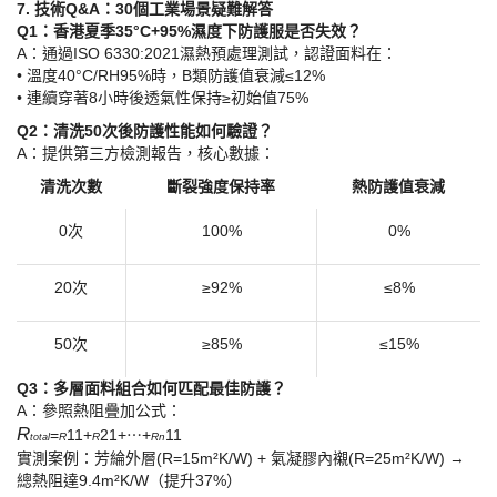
​7. 技術Q&A：30個工業場景疑難解答​
​Q1：香港夏季35°C+95%濕度下防護服是否失效？​
A：通過ISO 6330:2021濕熱預處理測試，認證面料在：
• 溫度40°C/RH95%時，B類防護值衰減≤12%
• 連續穿著8小時後透氣性保持≥初始值75%
​Q2：清洗50次後防護性能如何驗證？​
A：提供第三方檢測報告，核心數據：
清洗次數
斷裂強度保持率
熱防護值衰減
0次
100%
0%
20次
≥92%
≤8%
50次
≥85%
≤15%
​Q3：多層面料組合如何匹配最佳防護？​
A：參照熱阻疊加公式：
R
=
1
1
+
2
1
+⋯+
1
1
R
R
Rn
total
實測案例：芳綸外層
(R=15m²K/W) + 氣凝膠內襯(R=25m²K/W) →
總熱阻達9.4m²K/W（提升37%）