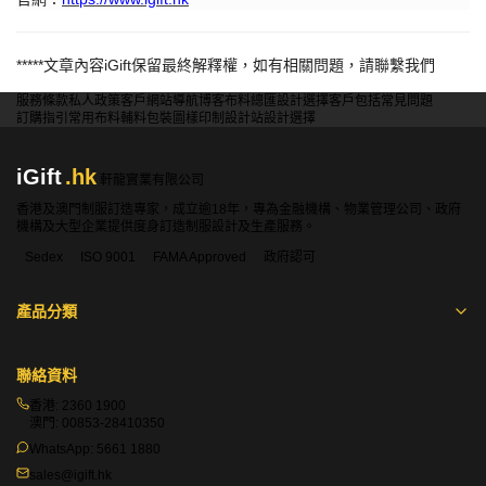
*****
文章內容
iGift
保留最終解釋權，如有相關問題，請聯繫我們
服務條款
私人政策
客戶
網站導航
博客
布料總匯
設計選擇
客戶包括
常見問題
訂購指引
常用布料
輔料包裝
圖樣印制
設計站
設計選擇
iGift
.hk
軒龍實業有限公司
香港及澳門制服訂造專家，成立逾18年，專為金融機構、物業管理公司、政府
機構及大型企業提供度身訂造制服設計及生產服務。
Sedex
ISO 9001
FAMA Approved
政府認可
產品分類
聯絡資料
香港:
2360 1900
澳門:
00853-28410350
WhatsApp:
5661 1880
sales@igift.hk