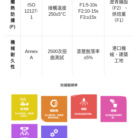
觸
瀝青鋪設
ISO
F1:5-10s
熱
接觸溫度
（
F2）、
12127-
F2:10-15s
防
250±5°C
烘焙業
1
F3:≥15s
護
（F1）
(F)​
​機
械
港口機
Annex
2500次扭
塗層脫落率
耐
械、建築
A
曲測試
≤5%
久
工地
性​