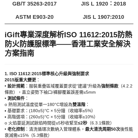
GB/T 35263-2017
JIS L 1920：2018
ASTM E903-20
JIS L 1907:2010
iGift專業深度解析ISO 11612:2015防熱
防火防護服標準——香港工業安全解決
方案指南​
1. ISO 11612:2015標準核心升級與強制要求​
​2015版重大變更​
​：
• ​
​設計規範​
​：服裝重疊區域覆蓋要求從"建議"升級為​
​強制條款​
​（4.2.2
條款），直立姿勢下袖口/褲腳覆蓋誤差需≤5mm
• ​
​測試條件​
​：
o 熱阻測試溫度從單一180°C增設為​
​雙溫階​
​：
▪ 基礎要求：(180±5)°C × 5分鐘（收縮率≤5%）
▪ 高階選項：(260±5)°C × 5分鐘（收縮率≤10%）
o 火焰蔓延測試餘焰時間從≤5秒收緊至​
​≤2秒​
​（6.3.1條款）
• ​
​老化控制​
​：清洗循環次數納入管理體系，​
​最大清洗周期50次​
​後性能
衰減需≤15%（5.3條款）