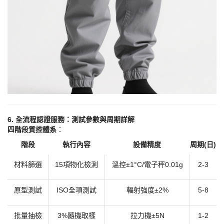
​6. 全流程認證服務：測試參數與周期詳解​
​四階段質控體系​
​：
階段
執行內容
設備精度
周期
(日)
材料篩選
15項物化檢測
溫控
±1°C/電子秤0.01g
2-3
原型測試
ISO全項測試
輻射強度
±2%
5-8
批量抽檢
3%隨機取樣
拉力機
±5N
1-2