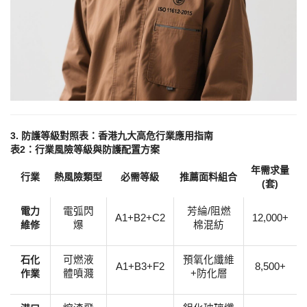
3. 防護等級對照表：香港九大高危行業應用指南
​表2：行業風險等級與防護配置方案​
年需求量
行業
熱風險類型
必需等級
推薦面料組合
(套)
​電力
電弧閃
芳綸
/阻燃
A1+B2+C2
12,000+
維修​
爆
棉混紡
​石化
可燃液
預氧化纖維
A1+B3+F2
8,500+
作業​
體噴濺
+防化層