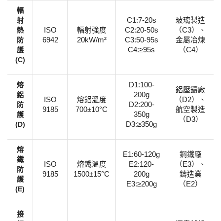
​輻
射
C1:7-20s
玻璃製造
熱
ISO
輻射強度
C2:20-50s
（
C3）、
防
6942
20kW/m²
C3:50-95s
金屬冶煉
護
C4:≥95s
（C4）
(C)​
​熔
D1:100-
鋁壓鑄廠
鋁
200g
ISO
熔鋁溫度
（
D2）、
防
D2:200-
9185
700±10°C
航空製造
護
350g
（D3）
(D)​
D3:≥350g
​熔
E1:60-120g
鋼鐵廠
鐵
ISO
熔鐵溫度
E2:120-
（
E3）、
防
9185
1500±15°C
200g
鑄造業
護
E3:≥200g
（E2）
(E)​
​接