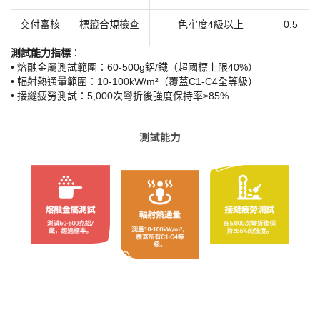
交付審核
標籤合規檢查
色牢度
4級以上
0.5
​測試能力指標​
​：
• 熔融金屬測試範圍：60-500g鋁/鐵（超國標上限40%）
• 輻射熱通量範圍：10-100kW/m²（覆蓋C1-C4全等級）
• 接縫疲勞測試：5,000次彎折後強度保持率≥85%