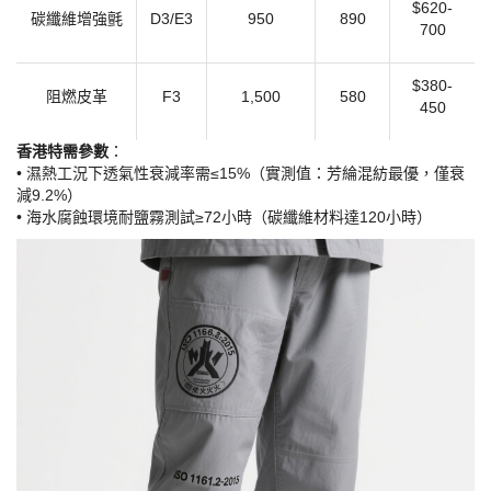
$620-
碳纖維增強氈
D3/E3
950
890
700
$380-
阻燃皮革
F3
1,500
580
450
​香港特需參數​
​：
• 濕熱工況下透氣性衰減率需≤15%（實測值：芳綸混紡最優，僅衰
減9.2%）
• 海水腐蝕環境耐鹽霧測試≥72小時（碳纖維材料達120小時）