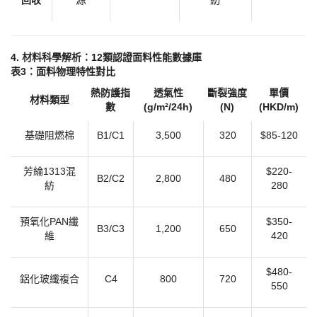
回收​
源
紡
​4. 材料科學解析：12類認證面料性能數據庫​
​表3：面料物理特性對比​
熱防護指
透氣性
斷裂強度
單價
材料類型
數
(g/m²/24h)
(N)
(HKD/m)
基礎阻燃棉
B1/C1
3,500
320
$85-120
芳綸
1313混
$220-
B2/C2
2,800
480
紡
280
預氧化
PAN纖
$350-
B3/C3
1,200
650
維
420
$480-
鋁化玻纖複合
C4
800
720
550