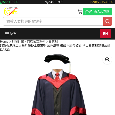
5661 1880
2360 1900
Sedex · ISO 9001
WhatsApp查詢
菜單
EN
Home
制服訂做
典禮儀式系列
畢業袍
訂製香港理工大學哲學博士畢業袍 栗色風帽 棗紅色肩帶披肩 博士畢業袍製服公司
DA233