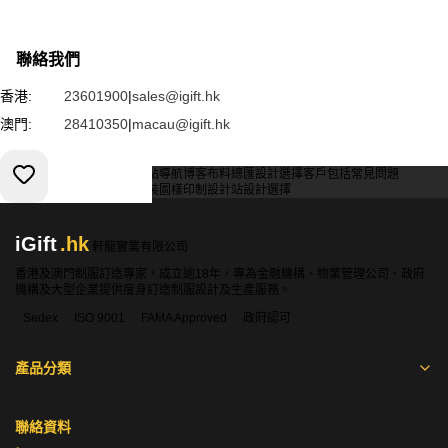
聯絡我們
香港:
23601900
|
sales@igift.hk
澳門:
28410350
|
macau@igift.hk
服務條款
私人政策
客戶
網站導航
博客
布料總匯
設計選擇
客戶包括
常見問題
索取報價
訂購指引
常用布料
輔料包裝
圖樣印制
設計站
設計選擇
iGift
.hk
軒龍實業有限公司
香港及澳門制服訂造專家，成立逾18年，專為金融機構、物業管理公司、政府
機構及大型企業提供度身訂造制服設計及生產服務。
Sedex
ISO 9001
FAMA Approved
政府認可
產品分類
聯絡資料