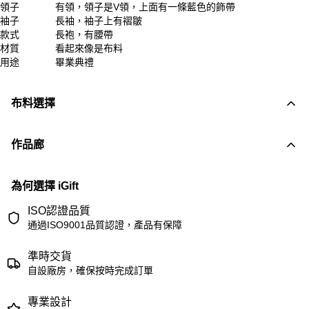
領子
有領，領子是V領，上面有一條藍色的飾帶
袖子
長袖，袖子上有褶皺
款式
長袍，有腰帶
材質
看起來像是布料
用途
畢業典禮
布料選擇
作品廊
為何選擇 iGift
ISO認證品質
通過ISO9001品質認證，產品有保障
準時交貨
自設廠房，確保按時完成訂單
專業設計