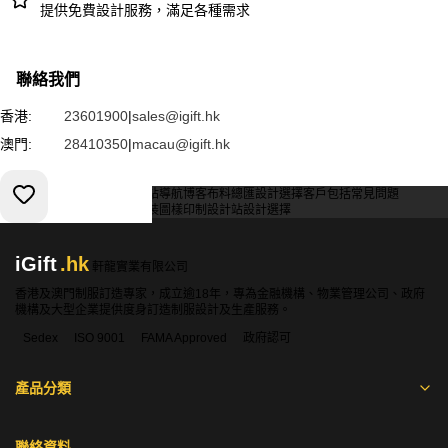
提供免費設計服務，滿足各種需求
聯絡我們
香港:
23601900
|
sales@igift.hk
澳門:
28410350
|
macau@igift.hk
服務條款
私人政策
客戶
網站導航
博客
布料總匯
設計選擇
客戶包括
常見問題
索取報價
訂購指引
常用布料
輔料包裝
圖樣印制
設計站
設計選擇
iGift
.hk
軒龍實業有限公司
香港及澳門制服訂造專家，成立逾18年，專為金融機構、物業管理公司、政府
機構及大型企業提供度身訂造制服設計及生產服務。
Sedex
ISO 9001
FAMA Approved
政府認可
產品分類
聯絡資料