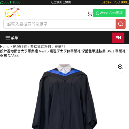
5661 1880
2360 1900
Sedex · ISO 9001
WhatsApp查詢
菜單
EN
Home
制服訂做
典禮儀式系列
畢業袍
設計香港都會大學畢業袍 N&HS 護理學士學位畢業袍 深藍色單邊披肩 BN/1 畢業袍
垂布 DA344