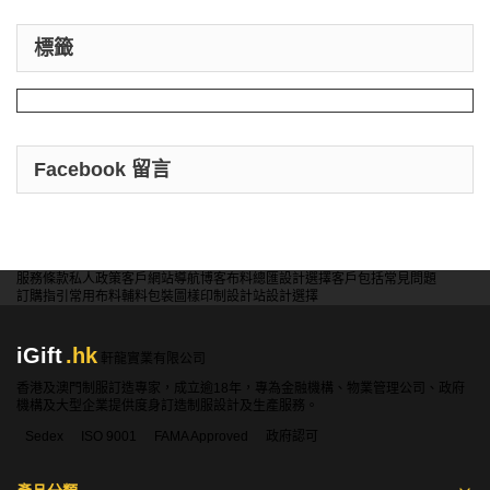
標籤
Facebook 留言
服務條款
私人政策
客戶
網站導航
博客
布料總匯
設計選擇
客戶包括
常見問題
訂購指引
常用布料
輔料包裝
圖樣印制
設計站
設計選擇
iGift
.hk
軒龍實業有限公司
香港及澳門制服訂造專家，成立逾18年，專為金融機構、物業管理公司、政府
機構及大型企業提供度身訂造制服設計及生產服務。
Sedex
ISO 9001
FAMA Approved
政府認可