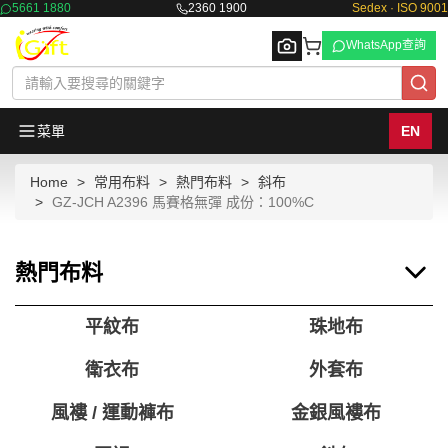
5661 1880
2360 1900
Sedex · ISO 9001
WhatsApp查詢
菜單
EN
Home
常用布料
熱門布料
斜布
Browse
GZ-JCH A2396 馬賽格無彈 成份：100%C
熱門布料
平紋布
珠地布
衛衣布
外套布
風褸 / 運動褲布
金銀風褸布