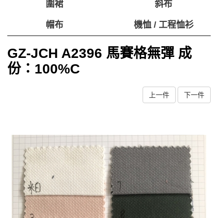
圍裙
斜布
帽布
機恤 / 工程恤衫
GZ-JCH A2396 馬賽格無彈 成
份：100%C
上一件
下一件