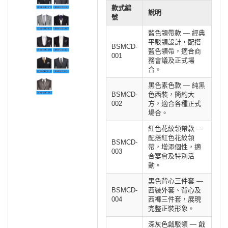
款式編
說明
號
藍色領帶款 — 經典
平駁領設計，配搭
BSMCD-
藍色領帶，適合商
001
務會議及正式場
合。
黑色素色款 — 純黑
BSMCD-
色西裝，簡約大
002
方，適合各種正式
場合。
紅色花紋領帶款 —
配搭紅色花紋領
BSMCD-
帶，增添個性，適
003
合宴會及特別活
動。
黑色背心三件套 —
BSMCD-
西裝外套、背心及
004
西褲三件套，展現
完整正裝形象。
深灰色戧駁領 — 戧