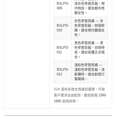
BSLPD-
深灰色窄管剪裁，現
009
代時尚，適合都市商
務女性。
灰色窄管西褲 — 灰
BSLPD-
色窄管剪裁，俐落幹
010
練，適合現代職場女
性。
黑色窄管西褲 — 黑
BSLPD-
色窄管剪裁，百搭時
011
尚，適合各種正式場
合。
淺棕色窄管西褲 —
BSLPD-
淺棕色窄管剪裁，清
012
新獨特，適合創意行
業職場。
iGift 提供多款女西褲型選擇，可按
客戶需求自由配搭，歡迎致電
2360
1900
查詢詳情。