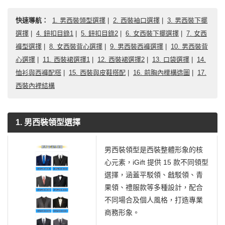
快速導航：
1. 男西裝領型選擇
|
2. 西裝袖口選擇
|
3. 男西裝下擺
選擇
|
4. 鈕扣目錄1
|
5. 鈕扣目錄2
|
6. 女西裝下擺選擇
|
7. 女西
褲型選擇
|
8. 女西裝背心選擇
|
9. 男西裝西褲選擇
|
10. 男西裝背
心選擇
|
11. 西裝裙選擇1
|
12. 西裝裙選擇2
|
13. 口袋選擇
|
14.
恤衫與西褲配搭
|
15. 西裝與皮鞋搭配
|
16. 前胸內樸構造圖
|
17.
西裝內裡結構
1. 男西裝領型選擇
男西裝領型是西裝整體形象的核
心元素，iGift 提供 15 款不同領型
選擇，涵蓋平駁領、戧駁領、青
果領、禮服款等多種設計，配合
不同場合及個人風格，打造專業
商務形象。