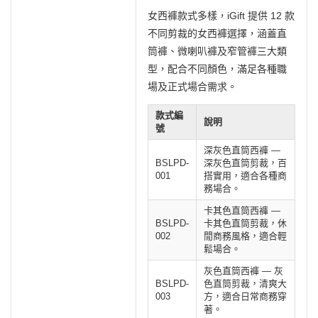
女西褲款式多樣，iGift 提供 12 款
不同剪裁的女西褲選擇，涵蓋直
筒褲、微喇叭褲及窄管褲三大類
型，配合不同顏色，滿足各種職
場及正式場合需求。
款式編
說明
號
深灰色直筒西褲 —
BSLPD-
深灰色直筒剪裁，百
001
搭實用，適合各種商
務場合。
卡其色直筒西褲 —
BSLPD-
卡其色直筒剪裁，休
002
閒商務風格，適合輕
鬆場合。
灰色直筒西褲 — 灰
BSLPD-
色直筒剪裁，清爽大
003
方，適合日常商務穿
著。