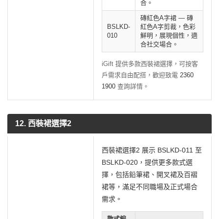
合。
磚紅色A字裙 — 磚
BSLKD-
紅色A字剪裁，色彩
010
鮮明，展現個性，適
合社交場合。
iGift 提供多款西裝裙選擇，可按客
戶需求自由配搭，歡迎致電
2360
1900
查詢詳情。
12. 西裝裙選擇2
西裝裙選擇2 展示 BSLKD-011 至
BSLKD-020，提供更多款式選
擇，包括鉛筆裙、開叉裙及百褶
裙等，滿足不同職場及正式場合
需求。
款式編