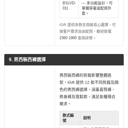
BSLVD-
— 多功能設計，可
011
單獨穿著或配搭外
套。
iGift 提供多款女西裝背心選擇，可
按客戶需求自由配搭，歡迎致電
2360 1900
查詢詳情。
9. 男西裝西褲選擇
男西裝西褲的剪裁影響整體造
型，iGift 提供 12 款不同剪裁及顏
色的男西褲選擇，涵蓋直筒褲、
修身褲及寬鬆款，滿足各種場合
需求。
款式編
說明
號