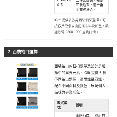
BSMCD-
三件套西裝，完整
015
正裝造型，適合重
要商務場合。
iGift 提供多款男西裝領型選擇，可
按客戶需求自由配搭布料及顏色，歡
迎致電
2360 1900
查詢詳情。
2. 西裝袖口選擇
西裝袖口的鈕扣數量及設計是細
節中的重要元素，iGift 提供 6 款
不同袖口選擇，從兩鈕至四鈕，
配合不同面料及顏色，展現個人
品味與專業形象。
款式編
說明
號
兩鈕袖口 — 簡約的