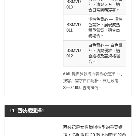
BSMVD-
計，清爽大方，適
010
合日常商務穿著。
淺棕色背心 — 淺棕
BSMVD-
色設計，展現成熟
011
穩重氣質，適合商
務場合。
白色背心 — 白色設
BSMVD-
計，清爽優雅，適
012
合婚禮及高規格場
合。
iGift 提供多款男西裝背心選擇，可
按客戶需求自由配搭，歡迎致電
2360 1900
查詢詳情。
11. 西裝裙選擇1
西裝裙是女性職場造型的重要選
擇，iGift 提供 20 款不同款式的西