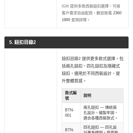
iGift 提供多款西裝鈕扣選擇，可按
客戶需求自由配搭，歡迎致電
2360
1900
查詢詳情。
5. 鈕扣目錄2
鈕扣目錄2 提供更多款式選擇，包
括兩孔鈕扣、四孔鈕扣及隱藏式
鈕扣，適用於不同西裝設計，提
升整體質感。
款式編
說明
號
兩孔鈕扣 — 傳統兩
BTN-
孔設計，縫製牢固，
001
適合各種西裝款式。
四孔鈕扣 — 四孔設
BTN-
計更為穩固，是西裝