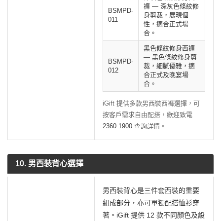
褲 — 深灰色條紋修
BSMPD-
身剪裁，展現個
011
性，適合正式場
合。
黑色條紋修身西褲
— 黑色條紋修身剪
BSMPD-
裁，細膩優雅，適
012
合正式及晚宴場
合。
iGift 提供多款男西裝西褲選擇，可
按客戶需求自由配搭，歡迎致電
2360 1900
查詢詳情。
10. 男西裝背心選擇
男西裝背心是三件套西裝的重要
組成部分，亦可單獨配搭恤衫穿
著。iGift 提供 12 款不同顏色及設