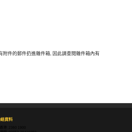
有附件的郵件扔進雜件箱
,
因此請查閱雜件箱內有
聯絡資料
香港:
2360 1900