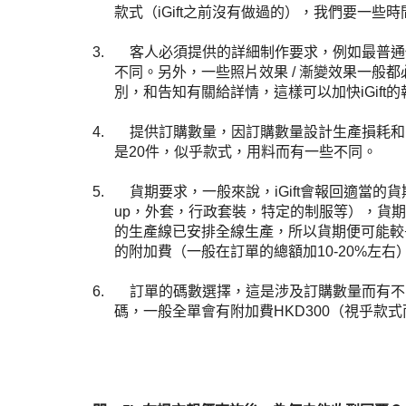
款式（
iGift
之前沒有做過的），我們要一些時
3.
客人必須提供
的詳細制作要求，例如最普通
不同。另外，一些照片效果
/
漸變效果一般都
別，和告知有關給詳情，這樣可以加快
iGift
的
4.
提供訂購數量
，因訂購數量設計生產損耗和
是
20
件，似乎款式，用料而有一些不同。
5.
貨期要求，一般來說，iGift會報回適當的貨期
up，外套，行政套裝，特定的制服等），貨
的生產線已安排全線生產，所以貨期便可能較長
的附加費（一般在訂單的總額加10-20%左
6.
訂單的碼數選擇，這是涉及訂購數量而有不
碼，一般全單會有附加費HKD300（視乎款