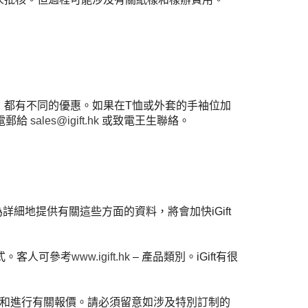
段）都有不同的優惠。如果在T恤或外套的手袖位加
電郵給
sales@igift.hk
或致電王生聯絡。
為詳細地提供有關這些方面的資料，將會加快
iGift
式。客人可參考
www.igift.hk
–
產品類別。
iGift
有很
和進行有關報價。請必須留意如涉及特別訂制的