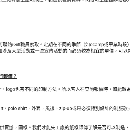
絡iGift職員索取。定期在不同的季節（如ocamp或畢業時
。如涉及大型活動或一些宣傳活動的而必須較為相宜的單價，可以
進行報價？
計，
logo
也有不同的印制方法。所以客人在查詢報價時，如能較
rt
，
polo shirt
，外套，風褸，
zip-up
或是必須特別設計的制服款
供實辦，圖樣。我們才能先工廠的紙樣師傅了解是否可以制造，