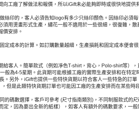
間向工廠了解做法和報價，所以
iGift
未必能夠即時或很快地提供
做絲印的，客人必須告知
logo
有多少只絲印顏色。因絲印必須每
必須用燙畫形式生產，繡花一般不適用於一些很細，很復雜，散
報價安排。
固定成本的計算。如訂購數量越細，生產損耗和固定成本便會很
給客人。簡單款式（例如凈色T-shirt，背心，Polo-shirt等
期一般為4-5星期。此貨期可能根據工廠的實際生產安排和在特
。另外，iGift也提供一些特快貨期以符合客人一些特急的訂
右），但是此類特快貨期訂單也可能因工廠的生產安排而在某些時段不
同的碼數選擇，客戶可參考 (尺寸指南類別)，不同制服款式的
式而定，因為要出全新的紙樣），如客人有額外的碼數要求，一般附加