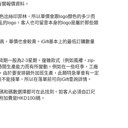
有關報價資料。
色出絲印菲林，所以單價會跟
logo
顏色的多少而
亂的
logo
。客人也可留意本身的
logo
是屬於那些類
高，單價也會較貴。
iGift
基本上的最低訂購數量
），貨期一般為2-3星期。復雜款式（例如風褸，zip-
定時間生產能力而有所變動。例如在一些旺季，工廠
單，由於要安排額外加班生產，此類特急單會有一定
能接單，所以在落單前可向iGift查詢詳情。
尺碼和碼數選擇都可在此找到。如客人必須自訂尺
費是HKD100/碼。