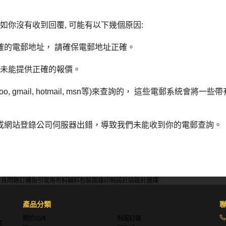
如你沒有收到回覆, 可能有以下幾個原因:
確的電郵地址
，
請確保電郵地址正確
。
未能提供正確的報價
。
o, gmail, hotmail, msn
等
)
來查詢的，
這些電郵系統會將一些帶
或網站登錄公司伺服器出錯
，
導致我們未能收到你的電郵查詢
。
常見問題
訂購指引
常用布料
輔料包裝
圖樣印制
設計站
設計選擇
產品分類
關於iGift
制服訂做
理