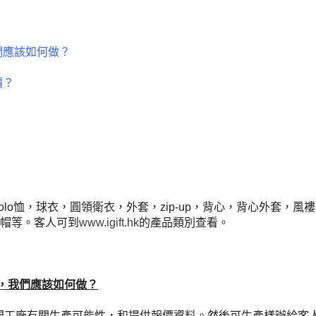
我們應該如何做？
價？
，Polo恤，球衣，圓領衛衣，外套，zip-up，背心，背心外套
閑帽等。客人可到
www.igift.hk
的產品類別查看。
款式，我們應該如何做？
問工廠有關生產可能性，和提供報價資料。然後可生產樣辦給客