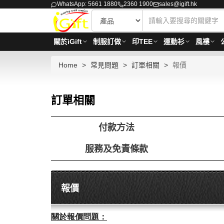
WhatsApp: 5661 1880
2360 1900
sales@igift.hk
關於iGift
制服訂做
印TEE
運動衫
風褸
Home
常見問題
訂單相關
報價
訂單相關
付款方法
服務及免責條款
報價
關於報價問題：