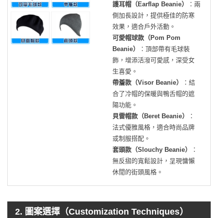
護耳帽（Earflap Beanie）
：兩
側加長設計，提供極佳的防寒
效果，適合戶外活動。
可愛帽球款（Pom Pom
Beanie）
：頂部帶有毛球裝
飾，增添活潑可愛感，深受女
生喜愛。
帶薝款（Visor Beanie）
：結
合了冷帽的保暖與鴨舌帽的遮
陽功能。
貝雷帽款（Beret Beanie）
：
法式優雅風格，適合時尚品牌
或制服搭配。
套頭款（Slouchy Beanie）
：
無反摺的寬鬆設計，呈現慵懶
休閒的街頭風格。
2. 圖案選擇（Customization Techniques）