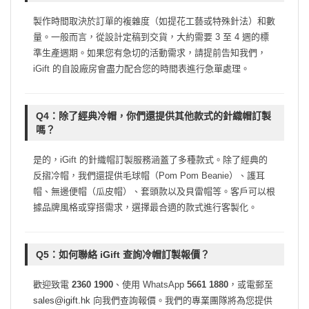
製作時間取決於訂單的複雜度（如提花工藝或特殊針法）和數
量。一般而言，從設計定稿到交貨，大約需要 3 至 4 週的標
準生產週期。如果您有急切的活動需求，請提前告知我們，
iGift 的自設廠房會盡力配合您的時間表進行急單處理。
Q4：除了經典冷帽，你們還提供其他款式的針織帽訂製
嗎？
是的，iGift 的針織帽訂製服務涵蓋了多種款式。除了經典的
反摺冷帽，我們還提供毛球帽（Pom Pom Beanie）、護耳
帽、無邊便帽（瓜皮帽）、套頭款以及貝雷帽等。客戶可以根
據品牌風格或穿搭需求，選擇最合適的款式進行客製化。
Q5：如何聯絡 iGift 查詢冷帽訂製報價？
歡迎致電
2360 1900
、使用 WhatsApp
5661 1880
，或電郵至
sales@igift.hk
向我們查詢報價。我們的專業團隊將為您提供