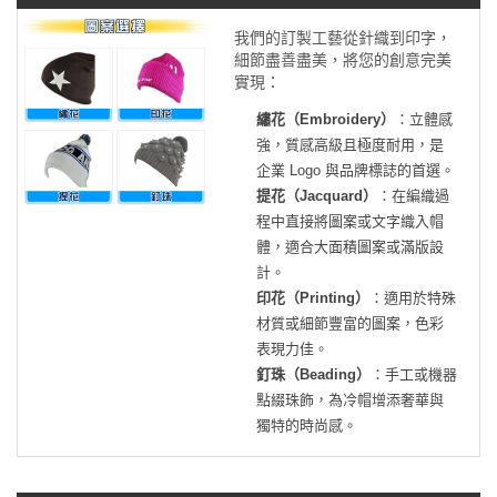
我們的訂製工藝從針織到印字，
細節盡善盡美，將您的創意完美
實現：
繡花（Embroidery）
：立體感
強，質感高級且極度耐用，是
企業 Logo 與品牌標誌的首選。
提花（Jacquard）
：在編織過
程中直接將圖案或文字織入帽
體，適合大面積圖案或滿版設
計。
印花（Printing）
：適用於特殊
材質或細節豐富的圖案，色彩
表現力佳。
釘珠（Beading）
：手工或機器
點綴珠飾，為冷帽增添奢華與
獨特的時尚感。