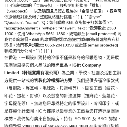
且可無段微調的「金屬夾扣」、經典耐用的塑膠「排扣」
（Snapback），以及穩固且具復古風格的「金屬雙扣環」。客戶可
依據佩戴對象及帽子整體風格進行挑選。" } }, { "@type":
"Question", "name": "Q：如何聯絡 iGift 查詢帽子訂製報價？",
"acceptedAnswer": { "@type": "Answer", "text": "歡迎致電 2360
1900、使用 WhatsApp 5661 1880，或電郵至 [email protected] 向
我們查詢報價。iGift 的專業團隊將為您提供詳細的設計建議與布料
選擇。澳門客戶請致電 0853-28410350 或電郵 [email protected]
聯絡澳門分公司。" } } ] } ] }
在香港，一頂設計獨特的冷帽不僅是秋冬的保暖恩物，更是展
現團隊風格與個人品味的時尚單品。
iGift Company
Limited（軒龍實業有限公司）
為企業、學校、社團及活動主辦
方提供一站式的
客製化冷帽解決方案
。我們提供多種冷帽款式
（反摺款、護耳帽、毛球款、貝雷帽等）、圖案工藝（繡花、
印花、提花、釘珠）以及豐富的針法選擇（扭麻花、菠蘿花、
字母提花等）。無論您是尋找特定的帽型設計、冷帽印字，或
是客製化針織帽，iGift 都能以最專業的工藝為您打造專屬團隊
標誌。我們擁有廣東自設廠房，持有 ISO 9001 及 BSCI 認證，
歡迎致電
2360 1900
或 WhatsApp
5661 1880
查詢冷帽訂製報