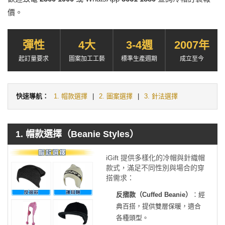
價。
彈性
4大
3-4週
2007年
起訂量要求
圖案加工工藝
標準生產週期
成立至今
快速導航：
1. 帽款選擇
|
2. 圖案選擇
|
3. 針法選擇
1. 帽款選擇（Beanie Styles）
iGift 提供多樣化的冷帽與針織帽
款式，滿足不同性別與場合的穿
搭需求：
反摺款（Cuffed Beanie）
：經
典百搭，提供雙層保暖，適合
各種頭型。