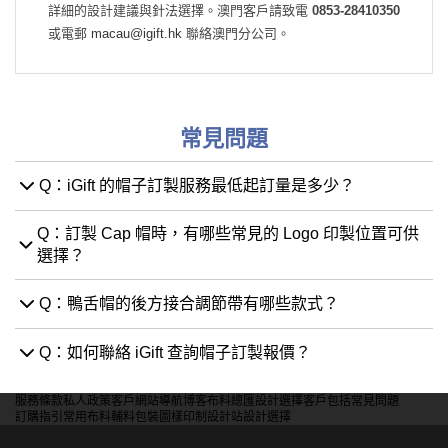
詳細的設計建議與針法選擇。澳門客戶請致電
0853-28410350
或電郵
macau@igift.hk
聯絡澳門分公司。
常見問題
Q：iGift 的帽子訂製服務最低起訂量是多少？
Q：訂製 Cap 帽時，有哪些常見的 Logo 印製位置可供
選擇？
Q：鴨舌帽的後方接合調節帶有哪些款式？
Q：如何聯絡 iGift 查詢帽子訂製報價？
服務條款
私人政策
客戶
網站導航
博客
布料總匯
設計選擇
客戶包括
常見問題
訂購指引
常用布料
輔料包裝
圖樣印制
設計站
設計選擇