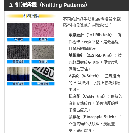
3. 針法選擇（Knitting Patterns）
不同的針織手法能為毛帽帶來截
然不同的觸感與視覺紋理：
單螺紋針（1x1 Rib Knit）
：彈
性極佳，表面平整，是最基礎
且耐看的編織法。
雙螺紋針（2x2 Rib Knit）
：紋
理較單螺紋更明顯，厚實度與
保暖性更佳。
V字紋（V-Stitch）
：呈現經典
的 V 型排列，視覺上較為細緻
平滑。
扭麻花（Cable Knit）
：傳統的
麻花交錯紋理，帶有濃厚的秋
冬復古氣息。
菠蘿花（Pineapple Stitch）
：
立體的顆粒狀紋理，觸感豐
富，設計感強。