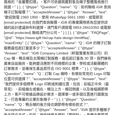
風格的「金屬雙扣環」。客戶可依據佩戴對象及帽子整體風格進行
挑選。" } }, { "@type": "Question", "name": "Q：如何聯絡 iGift 查詢
帽子訂製報價？", "acceptedAnswer": { "@type": "Answer", "text":
"歡迎致電 2360 1900、使用 WhatsApp 5661 1880，或電郵至
[email protected] 向我們查詢報價。iGift 的專業團隊將為您提供詳
細的設計建議與布料選擇。澳門客戶請致電 0853-28410350 或電郵
[email protected] 聯絡澳門分公司。" } } ] }, { "@type": "FAQPage",
"@id": "https://www.igift.hk/cap-hats-design.html#faq",
"mainEntity": [ { "@type": "Question", "name": "Q：iGift 的帽子訂製
服務最低起訂量是多少？", "acceptedAnswer": { "@type":
"Answer", "text": "iGift Company Limited（軒龍實業有限公司）的
Cap 帽、鴨舌帽及太陽帽訂製服務，最低起訂量為 30 頂。我們擁有
廣東自設廠房，能夠靈活應對不同規模的企業、學校或活動團體的
訂單需求，並確保生產品質符合 ISO 9001 標準。" } }, { "@type":
"Question", "name": "Q：訂製 Cap 帽時，有哪些常見的 Logo 印製
位置可供選擇？", "acceptedAnswer": { "@type": "Answer", "text":
"我們提供多個標準 Logo 印刷或刺繡位置，包括：前幅正中央（最
常見）、前幅偏左或偏右、帽沿上方、帽冠側邊，以及後幅調節帶
上方。客戶可根據品牌設計需求，選擇單一或多個位置進行圖案加
工，打造專屬的企業形象帽子。" } }, { "@type": "Question",
"name": "Q：鴨舌帽的後方接合調節帶有哪些款式？",
"acceptedAnswer": { "@type": "Answer", "text": "iGift 提供多種帽子
後方接合方式，包括：操作快速方便的「魔術貼」、具備金屬質感