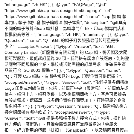
"inLanguage": "zh-HK" }, { "@type": "FAQPage", "@id":
"https://www.igift.hk/cap-hats-design.html#faqpage", "url":
"https://www.igift.hk/cap-hats-design.html", "name": "cap 帽 帽 帽
專門店 帽子 帽批發 帽子編織法 帽子頭飾", "description": "igift具有
不同的帽子設計和cap 帽批發，為帽專門店 hk、印cap帽專門店和
帽批發商等等。", "inLanguage": "zh-HK", "mainEntity": [ { "@type":
"Question", "name": "Q：iGift 的帽子訂製服務最低起訂量是多
少？", "acceptedAnswer": { "@type": "Answer", "text": "iGift
Company Limited（軒龍實業有限公司）的 Cap 帽、鴨舌帽及太陽
帽訂製服務，最低起訂量為 30 頂。我們擁有廣東自設廠房，能夠靈
活應對不同規模的企業、學校或活動團體的訂單需求，並確保生產
品質符合 ISO 9001 標準。" } }, { "@type": "Question", "name":
"Q：訂製 Cap 帽時，有哪些常見的 Logo 印製位置可供選擇？",
"acceptedAnswer": { "@type": "Answer", "text": "我們提供多個標準
Logo 印刷或刺繡位置，包括：前幅正中央（最常見）、前幅偏左或
偏右、帽沿上方、帽冠側邊，以及後幅調節帶上方。客戶可根據品
牌設計需求，選擇單一或多個位置進行圖案加工，打造專屬的企業
形象帽子。" } }, { "@type": "Question", "name": "Q：鴨舌帽的後方
接合調節帶有哪些款式？", "acceptedAnswer": { "@type":
"Answer", "text": "iGift 提供多種帽子後方接合方式，包括：操作快
速方便的「魔術貼」、具備金屬質感且可無段微調的「金屬夾
扣」、經典耐用的塑膠「排扣」（Snapback），以及穩固且具復古