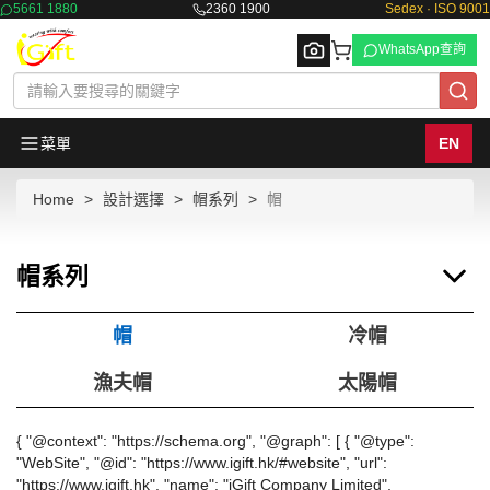
5661 1880
2360 1900
Sedex · ISO 9001
WhatsApp查詢
菜單
EN
Home
設計選擇
帽系列
帽
Browse
帽系列
帽
冷帽
漁夫帽
太陽帽
{ "@context": "https://schema.org", "@graph": [ { "@type":
"WebSite", "@id": "https://www.igift.hk/#website", "url":
"https://www.igift.hk", "name": "iGift Company Limited",