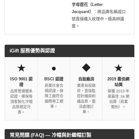
字母提花（Letter
Jacquard）
：將品牌名稱或口
號直接織入紋理中，極具辨識
度。
iGift 服務優勢與認證
★
●
◆
★
ISO 9001 認
BSCI 認證
自設廠房
2019 最佳網
證
站獎
商業社會合
廣東自設廠
規認證，保
房，直接監
品質管理體系
榮獲 2019 年
障工廠符合
控針織與刺
認證，確保每
度最佳 .hk 網
國際勞工標
繡品質，靈
頂客製化冷帽
站獎（商業
準。
活處理訂
品質穩定可
類別）。
單。
靠。
常見問題 (FAQ) — 冷帽與針織帽訂製