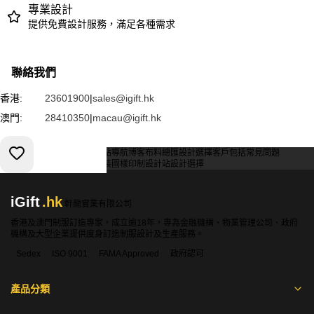
專業設計
提供免費設計服務，滿足各種需求
聯絡我們
香港:
23601900
|
sales@igift.hk
澳門:
28410350
|
macau@igift.hk
服務條款
私人政策
客戶
網站導航
博客
布料總匯
設計選擇
客戶包括
常見問題
索取報價
訂購指引
常用布料
輔料包裝
圖樣印制
設計站
設計選擇
iGift
.hk
軒龍實業有限公司
香港及澳門制服訂造專家，成立逾18年，專為金融機構、物業管理公司、政府
機構及大型企業提供度身訂造制服設計及生產服務。
Sedex
ISO 9001
FAMA Approved
政府認可
產品分類