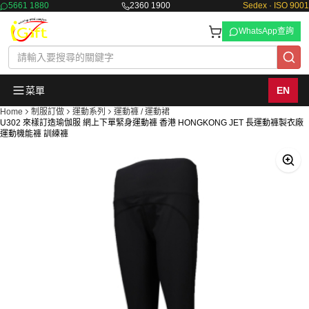
5661 1880
2360 1900
Sedex · ISO 9001
WhatsApp查詢
菜單
EN
Home
制服訂做
運動系列
運動褲 / 運動裙
U302 來樣訂造瑜伽服 網上下單緊身運動褲 香港 HONGKONG JET 長運動褲製衣廠
運動機能褲 訓練褲