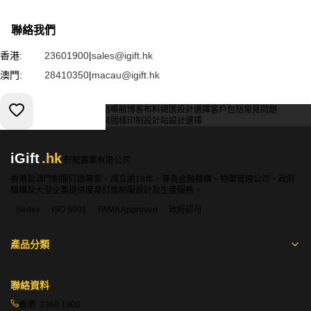
聯絡我們
香港:
23601900
|
sales@igift.hk
澳門:
28410350
|
macau@igift.hk
服務條款
私人政策
客戶
網站導航
博客
布料總匯
設計選擇
客戶包括
常見問題
索取報價
訂購指引
常用布料
輔料包裝
圖樣印制
設計站
設計選擇
iGift
.hk
軒龍實業有限公司
香港及澳門制服訂造專家，成立逾18年，專為金融機構、物業管理公司、政府
機構及大型企業提供度身訂造制服設計及生產服務。
Sedex
ISO 9001
FAMA Approved
政府認可
產品分類
聯絡資料
香港:
2360 1900