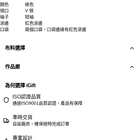
顏色
綠色
領口
V 領
袖子
短袖
滾邊
紅色滾邊
口袋
兩個口袋，口袋邊緣有紅色滾邊
布料選擇
作品廊
為何選擇 iGift
ISO認證品質
通過ISO9001品質認證，產品有保障
準時交貨
自設廠房，確保按時完成訂單
專業設計