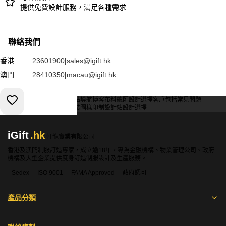
提供免費設計服務，滿足各種需求
聯絡我們
香港:
23601900
|
sales@igift.hk
澳門:
28410350
|
macau@igift.hk
服務條款
私人政策
客戶
網站導航
博客
布料總匯
設計選擇
客戶包括
常見問題
索取報價
訂購指引
常用布料
輔料包裝
圖樣印制
設計站
設計選擇
iGift
.hk
軒龍實業有限公司
香港及澳門制服訂造專家，成立逾18年，專為金融機構、物業管理公司、政府
機構及大型企業提供度身訂造制服設計及生產服務。
Sedex
ISO 9001
FAMA Approved
政府認可
產品分類