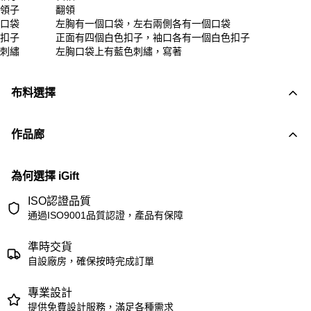
領子
翻領
口袋
左胸有一個口袋，左右兩側各有一個口袋
扣子
正面有四個白色扣子，袖口各有一個白色扣子
刺繡
左胸口袋上有藍色刺繡，寫著
布料選擇
作品廊
為何選擇 iGift
ISO認證品質
通過ISO9001品質認證，產品有保障
準時交貨
自設廠房，確保按時完成訂單
專業設計
提供免費設計服務，滿足各種需求