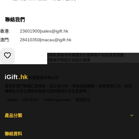
聯絡我們
香港:
23601900
|
sales@igift.hk
澳門:
28410350
|
macau@igift.hk
服務條款
私人政策
客戶
網站導航
博客
布料總匯
設計選擇
客戶包括
常見問題
索取報價
訂購指引
常用布料
輔料包裝
圖樣印制
設計站
設計選擇
iGift
.hk
軒龍實業有限公司
香港及澳門制服訂造專家，成立逾18年，專為金融機構、物業管理公司、政府
機構及大型企業提供度身訂造制服設計及生產服務。
Sedex
ISO 9001
FAMA Approved
政府認可
產品分類
聯絡資料