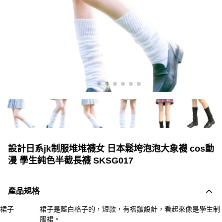
設計日系jk制服堆堆襪女 日本鬆垮泡泡大象襪 cos動
漫 學生純色半截長襪 SKSG017
產品規格
裙子
裙子是藍白格子的，短款，有褶皺設計，看起來像是學生制
服裙。