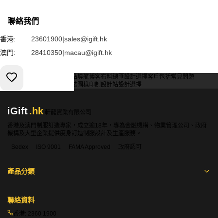
聯絡我們
香港:
23601900
|
sales@igift.hk
澳門:
28410350
|
macau@igift.hk
服務條款
私人政策
客戶
網站導航
博客
布料總匯
設計選擇
客戶包括
常見問題
索取報價
訂購指引
常用布料
輔料包裝
圖樣印制
設計站
設計選擇
iGift
.hk
軒龍實業有限公司
香港及澳門制服訂造專家，成立逾18年，專為金融機構、物業管理公司、政府
機構及大型企業提供度身訂造制服設計及生產服務。
Sedex
ISO 9001
FAMA Approved
政府認可
產品分類
聯絡資料
香港:
2360 1900