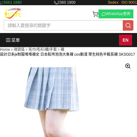
5661 1880
2360 1900
Sedex · ISO 9001
WhatsApp查詢
菜單
EN
Home
現貨區
毛巾/毛衫/襪/手套
襪
設計日系jk制服堆堆襪女 日本鬆垮泡泡大象襪 cos動漫 學生純色半截長襪 SKSG017