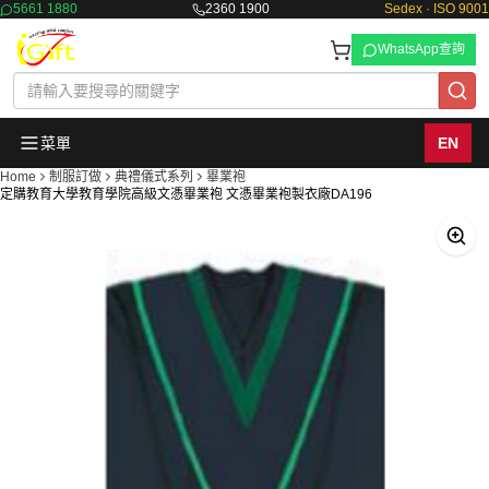
5661 1880
2360 1900
Sedex · ISO 9001
WhatsApp查詢
菜單
EN
Home
制服訂做
典禮儀式系列
畢業袍
定購教育大學教育學院高級文憑畢業袍 文憑畢業袍製衣廠DA196