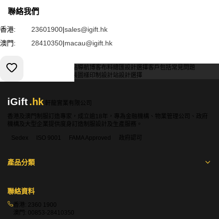
聯絡我們
香港:
23601900
|
sales@igift.hk
澳門:
28410350
|
macau@igift.hk
服務條款
私人政策
客戶
網站導航
博客
布料總匯
設計選擇
客戶包括
常見問題
索取報價
訂購指引
常用布料
輔料包裝
圖樣印制
設計站
設計選擇
iGift
.hk
軒龍實業有限公司
香港及澳門制服訂造專家，成立逾18年，專為金融機構、物業管理公司、政府
機構及大型企業提供度身訂造制服設計及生產服務。
Sedex
ISO 9001
FAMA Approved
政府認可
產品分類
聯絡資料
香港:
2360 1900
澳門:
00853-28410350