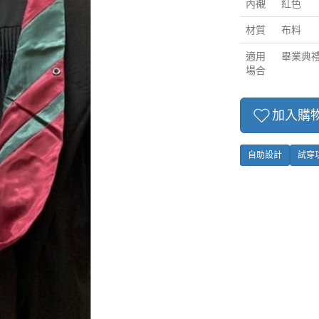
內襯
紅色
材質
布料
適用
畢業典
場合
加入購
自助設計
試穿