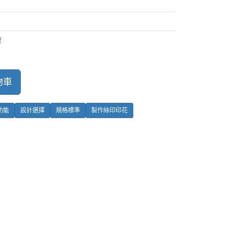
禮
物車
功能
設計選擇
規格標準
製作絲印印花