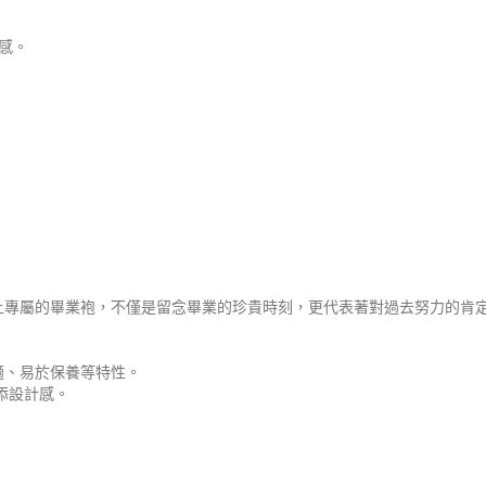
貴感。
上專屬的畢業袍，不僅是留念畢業的珍貴時刻，更代表著對過去努力的肯
適、易於保養等特性。
添設計感。