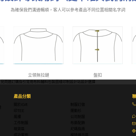
為確保我們溝通暢順，客人可以參考產品不同位置相關名字詞
立領無拉鏈
盤扣
常見問題
訂購指引
常用布料
輔料包裝
圖樣印制
設計站
設計選擇
產品分類
關於iGift
制服訂做
理
印TEE
運動衫
風褸
公司制服
工作制服
布藝配飾
現貨區
尺碼指南
成功案例
模特展示區