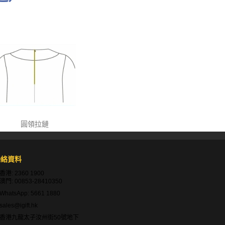
圓領拉鏈
聯絡資料
香港:
2360 1900
澳門:
00853-28410350
WhatsApp:
5661 1880
sales@igift.hk
香港九龍太子汝州街50號地下