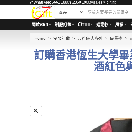
WhatsApp: 5661 1880
2360 1900
sales@igift.hk
關於iGift
制服訂做
印TEE
運動衫
風褸
Home
制服訂做
典禮儀式系列
畢業袍
訂購香港恆生大學畢業
酒紅色與