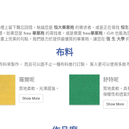
業典禮上留下難忘回憶。無論您是
恒大畢業袍
的需求者，或是正在尋找
恒生
體。如果您是
hsu 畢業袍
的尋找者，或是需要
hsu畢業袍
，iGift 
生涯畫上完美的句點。我們致力於提供最優質的畢業袍，讓您在
恆 生 大學
的
布料
布料來製作， 而且可以選不止一種布料進行訂製， 客人更可以使用多款
羅爾呢
舒特呢
質地柔軟，光澤感強。
質地柔軟，具
保暖性和透氣
Show More
Show More