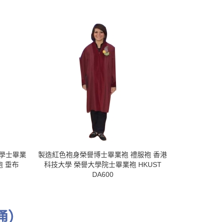
學士畢業
製造紅色袍身榮譽博士畢業袍 禮服袍 香港
訂製栗色飾面
袍 垂布
科技大學 榮譽大學院士畢業袍 HKUST
工大學畢業袍
DA600
書畢業袍 畢
通）