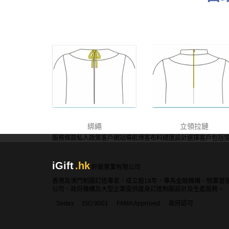
綁繩
立領拉鏈
服務條款
私人政策
客戶
網站導航
博客
布料總匯
設計選擇
客戶包括
iGift
.hk
軒龍實業有限公司
香港及澳門制服訂造專家，成立逾18年，專為金融機構、物業管
公司、政府機構及大型企業提供度身訂造制服設計及生產服務。
Sedex
ISO 9001
FAMA Approved
政府認可