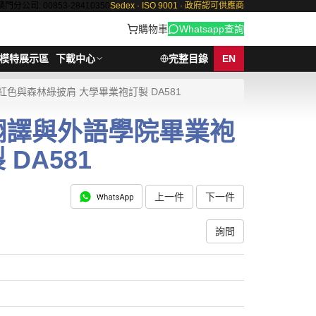
澳門分公司: 00853-28410350
Sedex · ISO 9001 · 政府認可供應商
購物車
Whatsapp查詢
模特展示區
下載中心
完整目錄
EN
色與森林綠披肩 大學畢業袍訂製 DA581
大翻譯與外語學院畢業袍
DA581
上一件
下一件
詢問