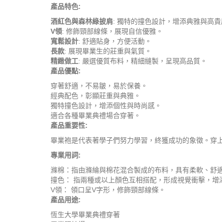
產品特色:
酒紅色與森林綠披肩
: 獨特的撞色設計，增添典雅與高
V領
: 修飾頸部線條，展現自信優雅。
寬鬆設計
: 舒適貼身，方便活動。
長款
: 展現畢業生的莊重與氣質。
精緻做工
: 嚴選優質布料，精細縫製，呈現高品質。
產品優點:
穿著舒適，不易皺，易於保養。
經典配色，彰顯莊重與典雅。
獨特撞色設計，增添個性與時尚感。
適合各種畢業典禮場合穿著。
產品重要性:
畢業袍是代表著學子們努力學習，終獲成功的象徵。穿
專業用詞:
滌棉：指由滌綸與棉花混合製成的布料，具有柔軟、舒
撞色： 指兩種或以上顏色互相搭配，形成視覺衝擊，增
V領： 領口呈V字形，修飾頸部線條。
產品用途:
恆生大學畢業典禮穿著