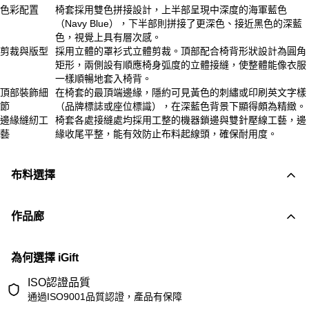
色彩配置
椅套採用雙色拼接設計，上半部呈現中深度的海軍藍色
（Navy Blue），下半部則拼接了更深色、接近黑色的深藍
色，視覺上具有層次感。
剪裁與版型
採用立體的罩衫式立體剪裁。頂部配合椅背形狀設計為圓角
矩形，兩側設有順應椅身弧度的立體接縫，使整體能像衣服
一樣順暢地套入椅背。
頂部裝飾細
在椅套的最頂端邊緣，隱約可見黃色的刺繡或印刷英文字樣
節
（品牌標誌或座位標識），在深藍色背景下顯得頗為精緻。
邊緣縫紉工
椅套各處接縫處均採用工整的機器鎖邊與雙針壓線工藝，邊
藝
緣收尾平整，能有效防止布料起線頭，確保耐用度。
布料選擇
作品廊
為何選擇 iGift
ISO認證品質
通過ISO9001品質認證，產品有保障