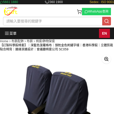
5661 1880
2360 1900
Sedex · ISO 9001
WhatsApp查詢
菜單
EN
Home
布藝配飾
布藝
椅套/飾物架套
【訂製科學館椅套】｜深藍色菠蘿格布｜頭枕金色刺繡字樣｜香港科學館｜立體剪裁
貼合椅背｜邊緣滾邊設計｜會議廳椅套公司 SC059