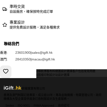
準時交貨
自設廠房，確保按時完成訂單
專業設計
提供免費設計服務，滿足各種需求
聯絡我們
香港:
23601900
|
sales@igift.hk
澳門:
28410350
|
macau@igift.hk
服務條款
私人政策
客戶
網站導航
博客
布料總匯
設計選擇
客戶包括
常見問題
索取報價
訂購指引
常用布料
輔料包裝
圖樣印制
設計站
設計選擇
iGift
.hk
軒龍實業有限公司
香港及澳門制服訂造專家，成立逾18年，專為金融機構、物業管理公司、政府
機構及大型企業提供度身訂造制服設計及生產服務。
Sedex
ISO 9001
FAMA Approved
政府認可