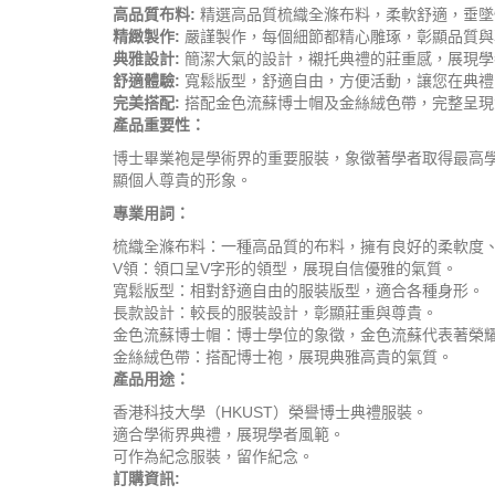
高品質布料:
精選高品質梳織全滌布料，柔軟舒適，垂墜
精緻製作:
嚴謹製作，每個細節都精心雕琢，彰顯品質與
典雅設計:
簡潔大氣的設計，襯托典禮的莊重感，展現學
舒適體驗:
寬鬆版型，舒適自由，方便活動，讓您在典禮
完美搭配:
搭配金色流蘇博士帽及金絲絨色帶，完整呈現
產品重要性：
博士畢業袍是學術界的重要服裝，象徵著學者取得最高
顯個人尊貴的形象。
專業用詞：
梳織全滌布料：一種高品質的布料，擁有良好的柔軟度
V領：領口呈V字形的領型，展現自信優雅的氣質。
寬鬆版型：相對舒適自由的服裝版型，適合各種身形。
長款設計：較長的服裝設計，彰顯莊重與尊貴。
金色流蘇博士帽：博士學位的象徵，金色流蘇代表著榮
金絲絨色帶：搭配博士袍，展現典雅高貴的氣質。
產品用途：
香港科技大學（HKUST）榮譽博士典禮服裝。
適合學術界典禮，展現學者風範。
可作為紀念服裝，留作紀念。
訂購資訊: