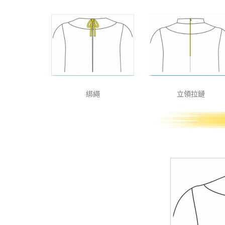
綁繩
立領拉鏈