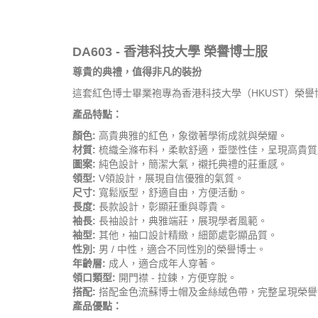
DA603 - 香港科技大學 榮譽博士服
尊貴的典禮，值得非凡的裝扮
這套紅色博士畢業袍專為香港科技大學（HKUST）榮
產品特點：
顏色:
高貴典雅的紅色，象徵著學術成就與榮耀。
材質:
梳織全滌布料，柔軟舒適，垂墜性佳，呈現高貴質
圖案:
純色設計，簡潔大氣，襯托典禮的莊重感。
領型:
V領設計，展現自信優雅的氣質。
尺寸:
寬鬆版型，舒適自由，方便活動。
長度:
長款設計，彰顯莊重與尊貴。
袖長:
長袖設計，典雅端莊，展現學者風範。
袖型:
其他，袖口設計精緻，細節處彰顯品質。
性別:
男 / 中性，適合不同性別的榮譽博士。
年齡層:
成人，適合成年人穿著。
領口類型:
開門襟 - 拉鍊，方便穿脫。
搭配:
搭配金色流蘇博士帽及金絲絨色帶，完整呈現榮譽
產品優點：