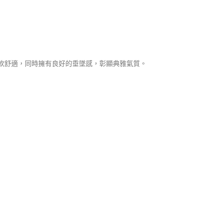
柔軟舒適，同時擁有良好的垂墜感，彰顯典雅氣質。