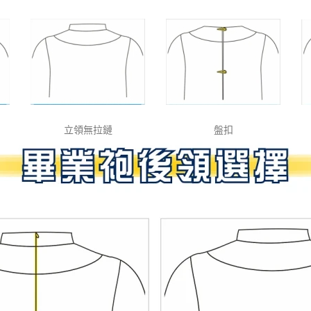
立領無拉鏈
盤扣