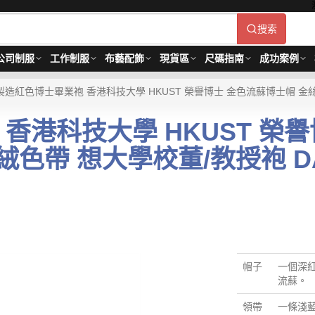
搜索
公司制服
工作制服
布藝配飾
現貨區
尺碼指南
成功案例
製造紅色博士畢業袍 香港科技大學 HKUST 榮譽博士 金色流蘇博士帽 金絲
香港科技大學 HKUST 榮
絨色帶 想大學校董/教授袍 DA
帽子
一個深
流蘇。
領帶
一條淺