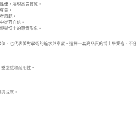
性佳，展現高貴質感。
尊貴。
者風範。
中從容自信。
榮譽博士的尊貴形象。
學位，也代表著對學術的追求與奉獻。選擇一套高品質的博士畢業袍，不
、垂墜感和耐用性。
耀與成就。