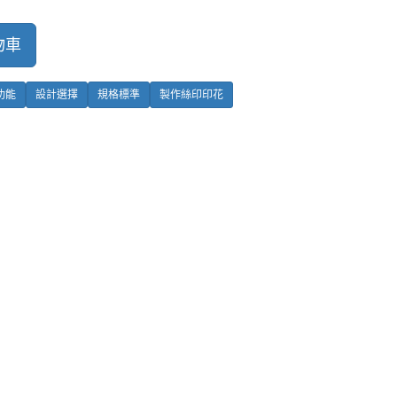
物車
功能
設計選擇
規格標準
製作絲印印花