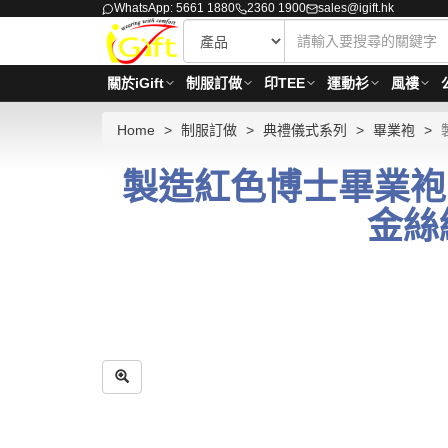
WhatsApp: 5661 1880
2360 1900
sales@igift.hk
關於iGift
制服訂做
印TEE
運動衫
風褸
Home
制服訂做
典禮儀式系列
畢業袍
製造紅色博士畢業袍 
金絲