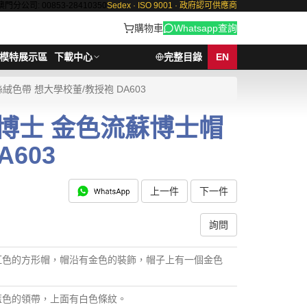
澳門分公司: 00853-28410350
Sedex · ISO 9001 · 政府認可供應商
購物車
Whatsapp查詢
模特展示區
下載中心
完整目錄
EN
絨色帶 想大學校董/教授袍 DA603
譽博士 金色流蘇博士帽
603
上一件
下一件
詢問
紅色的方形帽，帽沿有金色的裝飾，帽子上有一個金色
藍色的領帶，上面有白色條紋。