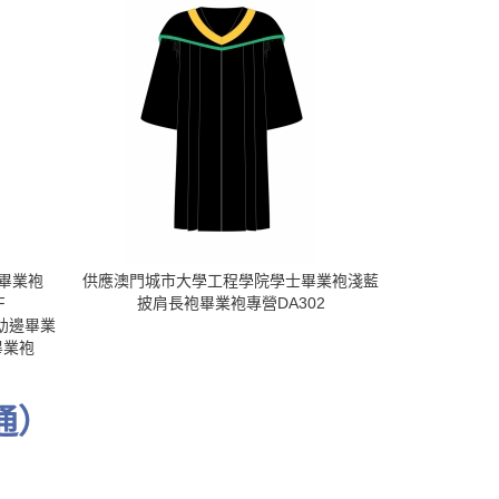
畢業袍
供應澳門城市大學工程學院學士畢業袍淺藍
來版訂購澳門
F
披肩長袍畢業袍專營DA302
畢業袍 黑色
色幼邊畢業
畢業
 畢業袍
通）