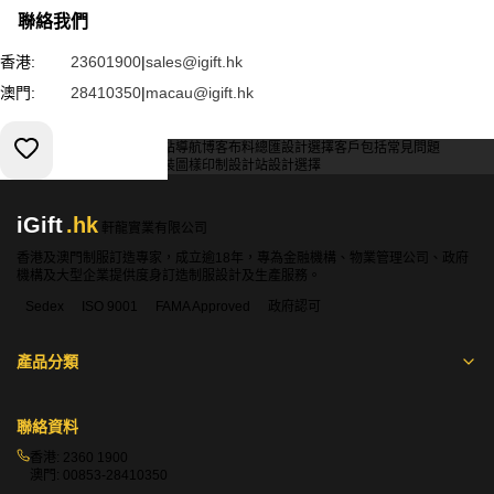
聯絡我們
香港:
23601900
|
sales@igift.hk
澳門:
28410350
|
macau@igift.hk
服務條款
私人政策
客戶
網站導航
博客
布料總匯
設計選擇
客戶包括
常見問題
索取報價
訂購指引
常用布料
輔料包裝
圖樣印制
設計站
設計選擇
iGift
.hk
軒龍實業有限公司
香港及澳門制服訂造專家，成立逾18年，專為金融機構、物業管理公司、政府
機構及大型企業提供度身訂造制服設計及生產服務。
Sedex
ISO 9001
FAMA Approved
政府認可
產品分類
聯絡資料
香港:
2360 1900
澳門:
00853-28410350