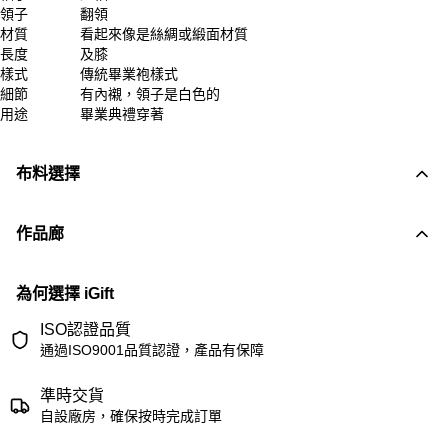
領子
翻領
材質
看起來像是絲綢或緞面材質
長度
及膝
樣式
傳統畢業袍樣式
細節
有內襯，領子是白色的
用途
畢業典禮穿著
布料選擇
作品廊
為何選擇 iGift
ISO認證品質
通過ISO9001品質認證，產品有保障
準時交貨
自設廠房，確保按時完成訂單