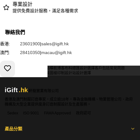
專業設計
提供免費設計服務，滿足各種需求
聯絡我們
香港:
23601900
|
sales@igift.hk
澳門:
28410350
|
macau@igift.hk
服務條款
私人政策
客戶
網站導航
博客
布料總匯
設計選擇
客戶包括
常見問題
索取報價
訂購指引
常用布料
輔料包裝
圖樣印制
設計站
設計選擇
iGift
.hk
軒龍實業有限公司
香港及澳門制服訂造專家，成立逾18年，專為金融機構、物業管理公司、政府
機構及大型企業提供度身訂造制服設計及生產服務。
Sedex
ISO 9001
FAMA Approved
政府認可
產品分類